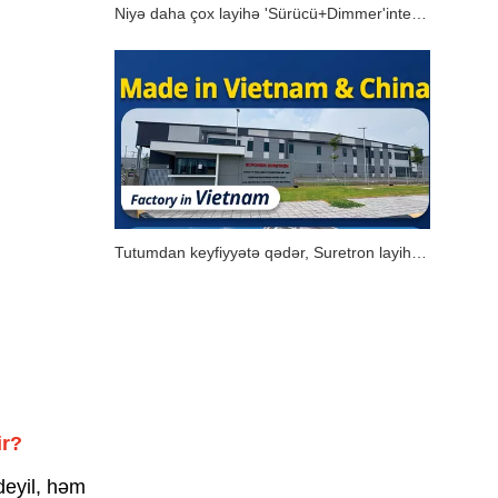
Niyə daha çox layihə 'Sürücü+Dimmer'inteqrasiya edilmiş həllərinə doğru irəliləyir?
Tutumdan keyfiyyətə qədər, Suretron layihənin başa çatdırılmasını təmin edir.
ir?
 deyil, həm