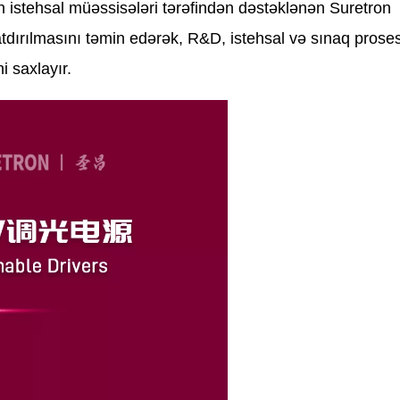
an istehsal müəssisələri tərəfindən dəstəklənən Sure
tdırılmasını təmin edərək, R&D, istehsal və sınaq proses
i saxlayır.