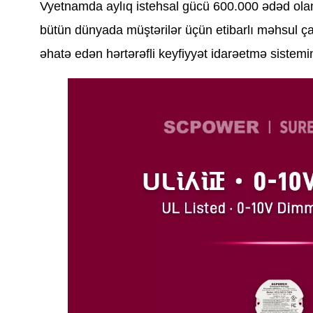
Vyetnamda aylıq istehsal gücü 600.000 ədəd ol
bütün dünyada müştərilər üçün etibarlı məhsul ça
əhatə edən hərtərəfli keyfiyyət idarəetmə sistemin