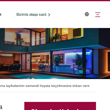
k
Bizimlə əlaqə saxlayın
rma layihələrinin səmərəli həyata keçirilməsinə imkan verir.
a