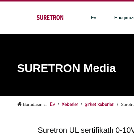
Ev
Haqqımız
SURETRON Media
Ev
Xəbərlər
Şirkət xəbərləri
Buradasınız:
/
/
/
Suretro
Suretron UL sertifikatlı 0-1