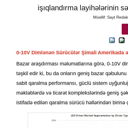
işıqlandırma layihələrinin s
Müəllif: Sayt Reda
0-10V Dimlənən Sürücülər Şimali Amerikada ə
Bazar araşdırması məlumatlarına görə, 0-10V dim
təşkil edir ki, bu da onların geniş bazar qəbulunu
sabit qaralma performansı, güclü sistem uyğunluğu
məktəblərdə və ticarət komplekslərində geniş şək
istifadə edilən qaralma sürücü həllərindən birinə ç