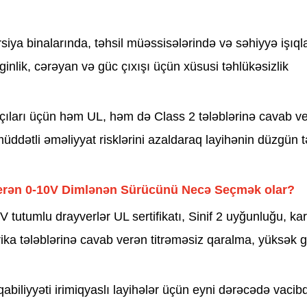
iya binalarında, təhsil müəssisələrində və səhiyyə işıq
rginlik, cərəyan və güc çıxışı üçün xüsusi təhlükəsizlik
alçıları üçün həm UL, həm də Class 2 tələblərinə cavab v
ddətli əməliyyat risklərini azaldaraq layihənin düzgün t
 verən 0-10V Dimlənən Sürücünü Necə Seçmək olar?
tumlu drayverlər UL sertifikatı, Sinif 2 uyğunluğu, ka
erika tələblərinə cavab verən titrəməsiz qaralma, yüksək 
biliyyəti irimiqyaslı layihələr üçün eyni dərəcədə vacibd