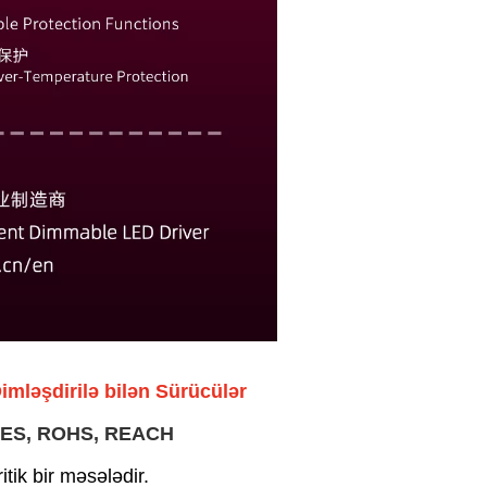
mləşdirilə bilən Sürücülər
 ICES, ROHS, REACH
tik bir məsələdir.