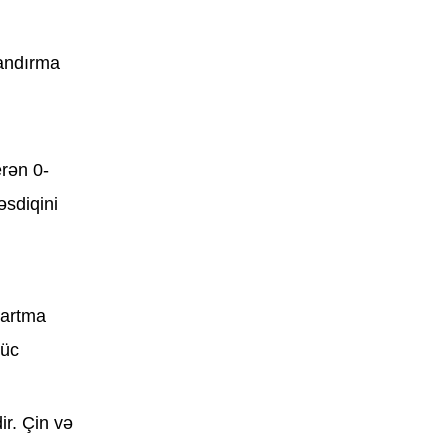
landırma
erən 0-
əsdiqini
rartma
güc
ir. Çin və