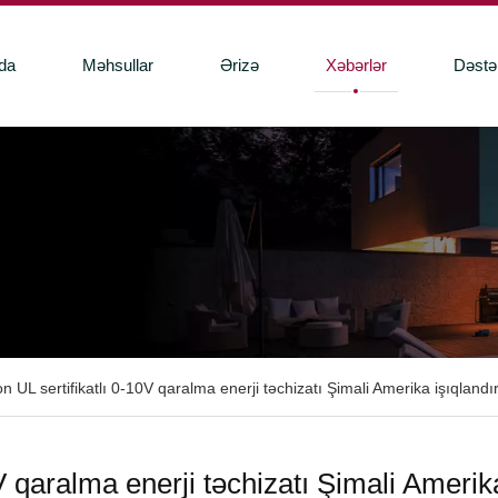
da
Məhsullar
Ərizə
Xəbərlər
Dəstə
n UL sertifikatlı 0-10V qaralma enerji təchizatı Şimali Amerika işıqlandı
0V qaralma enerji təchizatı Şimali Amerik