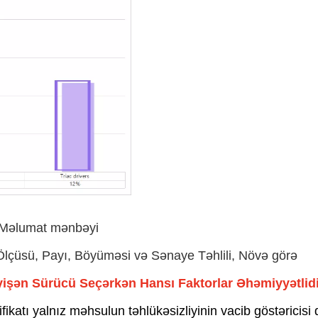
Məlumat mənbəyi
lçüsü, Payı, Böyüməsi və Sənaye Təhlili, Növə görə
yişən Sürücü Seçərkən Hansı Faktorlar Əhəmiyyətlid
fikatı yalnız məhsulun təhlükəsizliyinin vacib göstəricisi