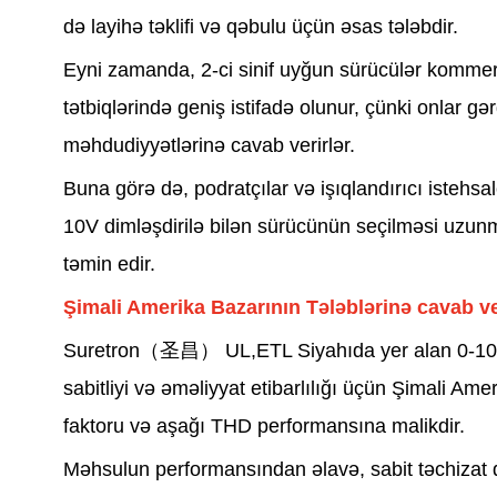
də layihə təklifi və qəbulu üçün əsas tələbdir.
Eyni zamanda, 2-ci sinif uyğun sürücülər kommers
tətbiqlərində geniş istifadə olunur, çünki onlar gə
məhdudiyyətlərinə cavab verirlər.
Buna görə də, podratçılar və işıqlandırıcı istehs
10V dimləşdirilə bilən sürücünün seçilməsi uzunmü
təmin edir.
Şimali Amerika Bazarının Tələblərinə cavab
Suretron（圣昌） UL,ETL Siyahıda yer alan 0-10V tu
sabitliyi və əməliyyat etibarlılığı üçün Şimali Am
faktoru və aşağı THD performansına malikdir.
Məhsulun performansından əlavə, sabit təchizat qa