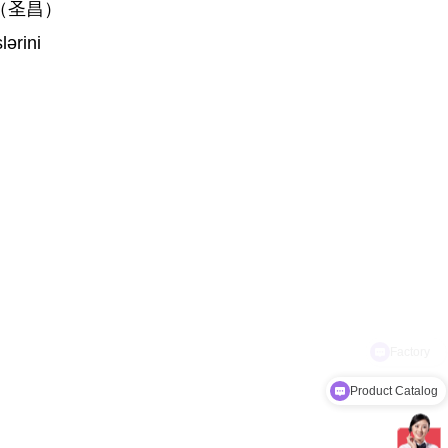
tron（圣昌）
lərini
Product Catalog