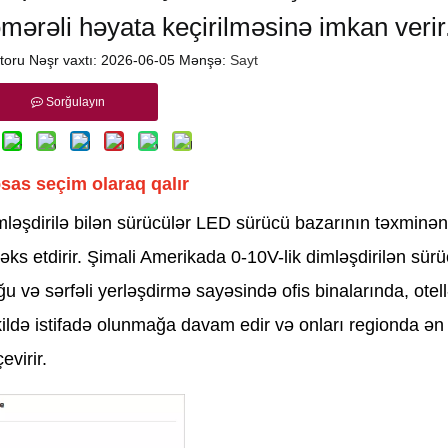
əmərəli həyata keçirilməsinə imkan verir
ktoru Nəşr vaxtı: 2026-06-05 Mənşə:
Sayt
Sorğulayın
sas seçim olaraq qalır
ləşdirilə bilən sürücülər LED sürücü bazarının təxminə
 əks etdirir. Şimali Amerikada 0-10V-lik dimləşdirilən sürü
 və sərfəli yerləşdirmə sayəsində ofis binalarında, otel
ildə istifadə olunmağa davam edir və onları regionda ən
evirir.