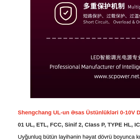
Shengchang UL-un Əsas Üstünlükləri 0-10V Di
01
UL, ETL, FCC, Sinif 2, CIass P, TYPE HL,
Uyğunluq bütün layihənin həyat dövrü boyunca kri