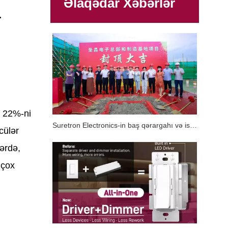
Əlaqədar Xəbərlər
.
n 22%-ni
Suretron Electronics-in baş qərargahı və istehsal bazası layihəsinin əsas strukturu uğurla tamamlandı.
cülər
lərdə,
 çox