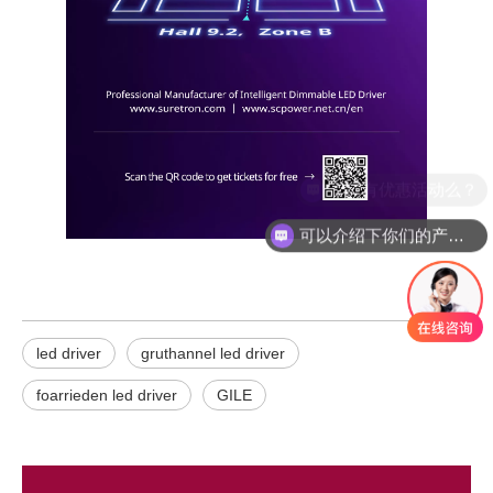
可以介绍下你们的产品么？
led driver
gruthannel led driver
foarrieden led driver
GILE