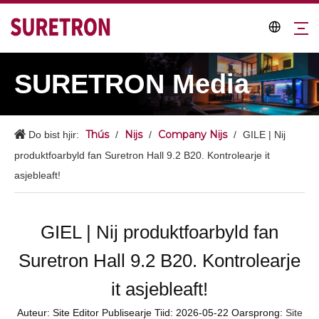
SURETRON Media
Thús
Nijs
Company Nijs
Do bist hjir:
/
/
/
GILE | Nij
produktfoarbyld fan Suretron Hall 9.2 B20. Kontrolearje it
asjebleaft!
GIEL | Nij produktfoarbyld fan
Suretron Hall 9.2 B20. Kontrolearje
it asjebleaft!
Auteur: Site Editor Publisearje Tiid: 2026-05-22 Oarsprong:
Site