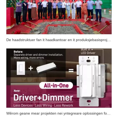
De haadstruktuer fan it haadkantoar en it produksjebasisprojekt fan Suretron Electronics is mei súkses foltôge.
Wêrom geane mear projekten nei yntegreare oplossingen foar 'Driver + Dimmer'?