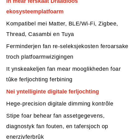
In mear ferskaat Draadloos
ekosysteemplatfoarm
Kompatibel mei Matter, BLE/Wi-Fi, Zigbee,
Thread, Casambi en Tuya
Ferminderjen fan re-seleksjekosten feroarsake
troch platfoarmwizigingen
It ynskeakeljen fan mear mooglikheden foar
tûke ferljochting ferbining
Nei yntelliginte digitale ferljochting
Hege-precision digitale dimming kontrôle
Stipe foar behear fan assetgegevens,
diagnostyk fan fouten, en tafersjoch op
enerzjyferbrûk