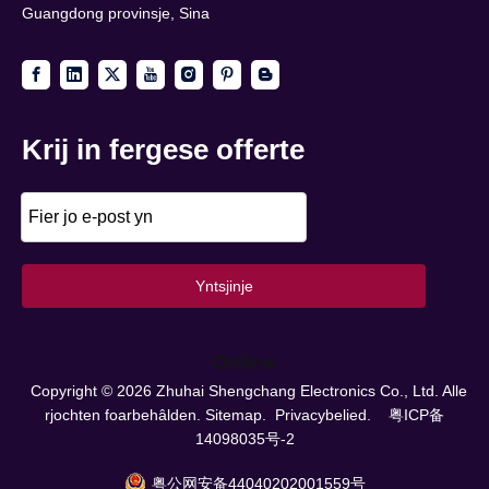
Guangdong provinsje, Sina
Krij in fergese offerte
Yntsjinje
Online
Copyright ©
2026
Zhuhai Shengchang Electronics Co., Ltd. Alle
rjochten foarbehâlden.
Sitemap.
Privacybelied.
粤ICP备
14098035号-2
粤公网安备44040202001559号