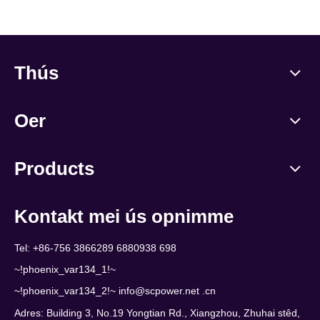
Thús
Oer
Products
Kontakt mei ús opnimme
Tel: +86-756 3866289 6880938 698
~!phoenix_var134_1!~
~!phoenix_var134_2!~
info@scpower.net .cn
Adres: Building 3, No.19 Yongtian Rd., Xiangzhou, Zhuhai stêd,