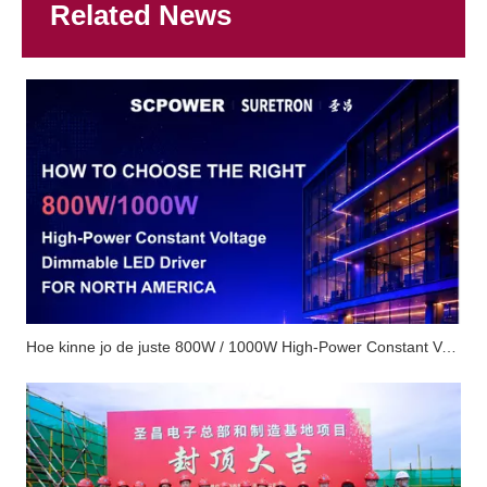
Related News
Hoe kinne jo de juste 800W / 1000W High-Power Constant Voltage Dimmable LED Driver kieze foar de Noardamerikaanske merk?