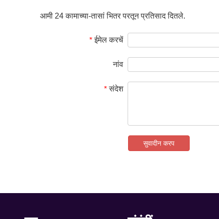
आमी 24 कामाच्या-तासां भितर परतून प्रतिसाद दितले.
ईमेल करचें
*
नांव
संदेश
*
सुवादीन करप