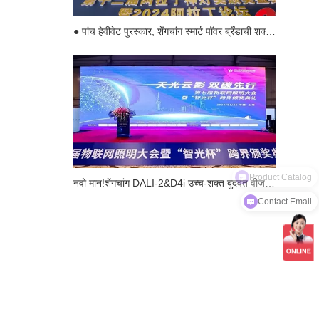
● पांच हेवीवेट पुरस्कार, शेंगचांग स्मार्ट पॉवर ब्रँडाची शक्त साक्षीदार
Product Catalog
नवो मान!शेंगचांग DALI-2&D4i उच्च-शक्त बुदवंत वीज पुरवण
Contact Email