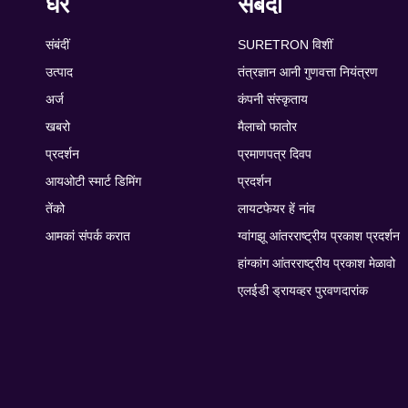
घर
संबंदीं
संबंदीं
SURETRON विशीं
उत्पाद
तंत्रज्ञान आनी गुणवत्ता नियंत्रण
अर्ज
कंपनी संस्कृताय
खबरो
मैलाचो फातोर
प्रदर्शन
प्रमाणपत्र दिवप
आयओटी स्मार्ट डिमिंग
प्रदर्शन
तेंको
लायटफेयर हें नांव
आमकां संपर्क करात
ग्वांगझू आंतरराष्ट्रीय प्रकाश प्रदर्शन
हांग्कांग आंतरराष्ट्रीय प्रकाश मेळावो
एलईडी ड्रायव्हर पुरवणदारांक