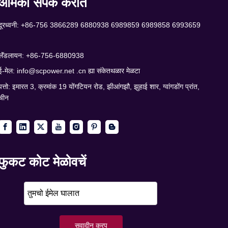
आमकां संपर्क करात
दूरध्वनी: +86-756 3866289 6880938 6989859 6989858 6993659
लॅंडलायन: +86-756-6880938
ई-मेल:
info@scpower.net .cn ह्या संकेतथळार मेळटा
पत्तो: इमारत 3, क्रमांक 19 योंगटियन रोड, झीआंगझौ, झुहाई शार, ग्वांगडोंग प्रांत,
चीन
फुकट कोट मेळोवचें
सुवादीन करप