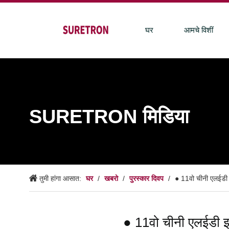
घर
आमचे विशीं
SURETRON मिडिया
घर
खबरो
पुरस्कार दिवप
तुमी हांगा आसात:
/
/
/
● 11वो चीनी एलईडी इन
● 11वो चीनी एलईडी इनो