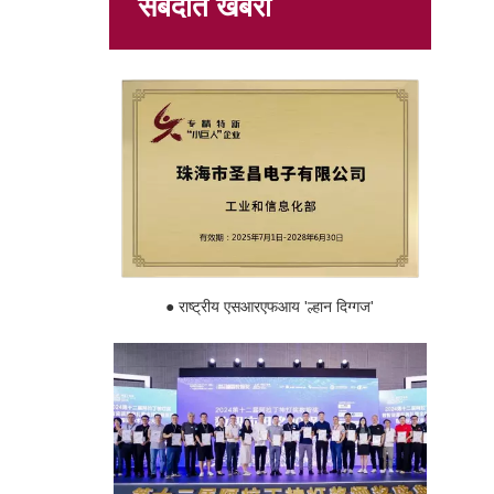
संबंदीत खबरो
● राष्ट्रीय एसआरएफआय 'ल्हान दिग्गज'