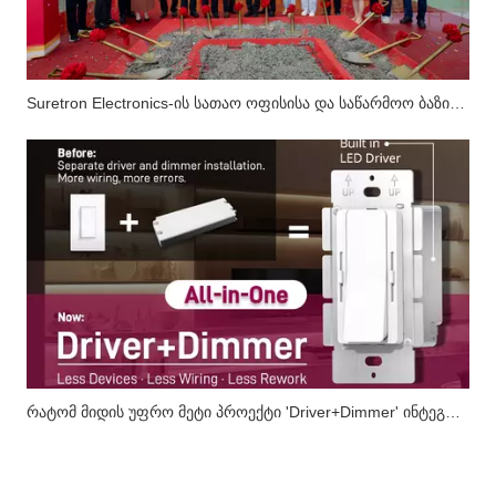
Suretron Electronics-ის სათაო ოფისისა და საწარმოო ბაზის პროექტის ძირითადი სტრუქტურა წარმატებით დასრულდა.
რატომ მიდის უფრო მეტი პროექტი 'Driver+Dimmer' ინტეგრირებული გადაწყვეტილებებისკენ?