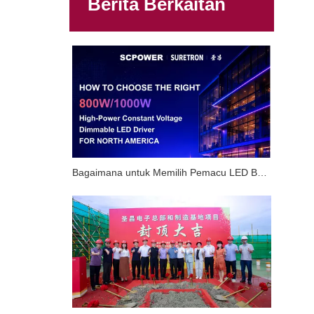
Berita Berkaitan
Bagaimana untuk Memilih Pemacu LED Boleh Dimalapkan Voltan Malar Kuasa Tinggi 800W/1000W yang Tepat untuk Pasaran Amerika Utara?