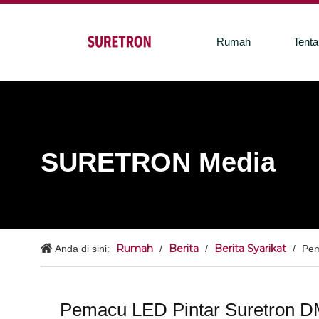
Rumah
Tent
SURETRON Media
Rumah
Berita
Berita Syarikat
Anda di sini:
/
/
/
Pem
Pemacu LED Pintar Suretron D