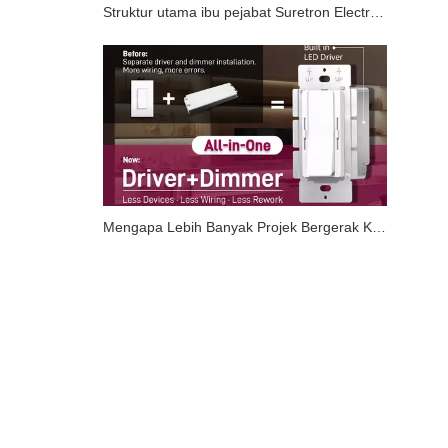
Struktur utama ibu pejabat Suretron Electronics dan projek asas pembuatan telah berjaya disiapkan.
Mengapa Lebih Banyak Projek Bergerak Ke Arah 'Pemacu+Pemalap'Penyelesaian Bersepadu?