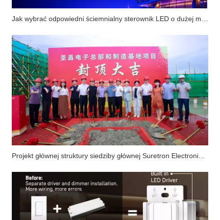
Jak wybrać odpowiedni ściemnialny sterownik LED o dużej mocy i stałym napięciu 800 W/1000 W na rynek północnoamerykański?
Projekt głównej struktury siedziby głównej Suretron Electronics i bazy produkcyjnej został pomyślnie ukończony.