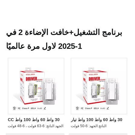
برنامج التشغيل+خافت الإضاءة 2 في
1-2025 لاول مرة عالميًا
30 واط 60 واط 100 واط تيار
30 واط 60 واط 100 واط CC
مستمر Class2 CCT سائق
CCT سائق + باهتة 2 في 1 من
الناتج الجهد:
6-50 فولت
الجهد الناتج:
6-63 فولت ، 6-48 فولت
تباهتة 2 في 1 سلكي 2 CH يعتم
درجة حرارة اللون القابلة للضبط
الكل في واحد Led الإضاءة
الإضاءة باهتة