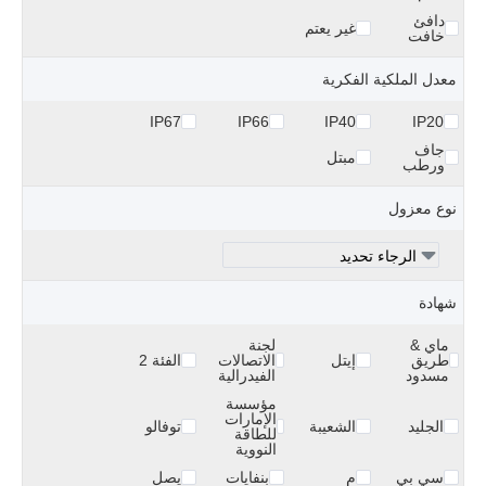
دافئ
غير يعتم
خافت
معدل الملكية الفكرية
IP67
IP66
IP40
IP20
جاف
مبتل
ورطب
نوع معزول
شهادة
ماي &
لجنة
طريق
إيتل
الاتصالات
الفئة 2
مسدود
الفيدرالية
مؤسسة
الإمارات
الجليد
الشعيبة
توفالو
للطاقة
النووية
سي بي
م
بنفايات
يصل