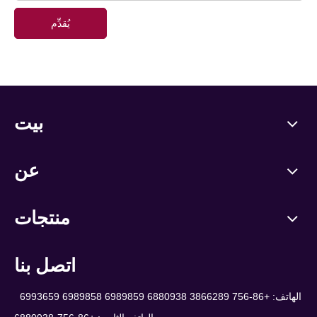
يُقدِّم
بيت
عن
منتجات
اتصل بنا
الهاتف: +86-756 3866289 6880938 6989859 6989858 6993659