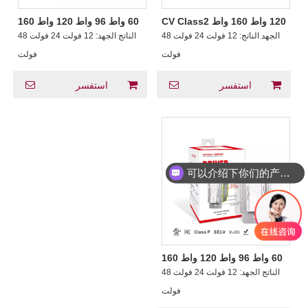
120 واط 160 واط CV Class2
60 واط 96 واط 120 واط 160
سائق سلكي + باهتة 2 في 1
واط CV 1CH يعتم سائق + باهتة
الجهد الناتج:
12 فولت 24 فولت 48
الناتج الجهد:
12 فولت 24 فولت 48
قنوات طاقة مستقلة مزدوجة 60
2 في 1 12 فولت 24 فولت 48
واط 80 واط لفيتنام
فولت تيار مستمر الناتج
فولت
فولت
استفسر
استفسر
可以介绍下你们的产品么？
60 واط 96 واط 120 واط 160
واط CV 2CH يعتم CCT سائق
الناتج الجهد:
12 فولت 24 فولت 48
+ باهتة 2 في 1 من التبديل
السلكي LED الإضاءة
فولت