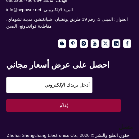
الهاتف الثابت: +86-756-6880938
البريد الإلكتروني:
info@scpower.net
العنوان: المبنى 3، رقم 19 طريق يونغتيان، شيانغتشو، مدينة تشوهاي،
مقاطعة قوانغدونغ، الصين
احصل على عرض أسعار مجاني
يُقدِّم
متصل
حقوق الطبع والنشر ©
2026
Zhuhai Shengchang Electronics Co.,