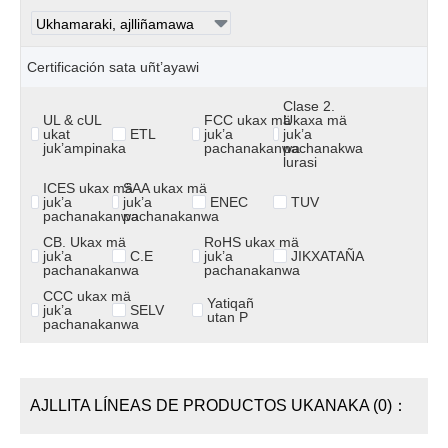
Certificación sata uñt’ayawi
Clase 2.
UL & cUL
FCC ukax mä
Ukaxa mä
ukat
ETL
juk’a
juk’a
juk’ampinaka
pachanakanwa
pachanakwa
lurasi
ICES ukax mä
SAA ukax mä
juk’a
juk’a
ENEC
TUV
pachanakanwa
pachanakanwa
CB. Ukax mä
RoHS ukax mä
juk’a
C.E
juk’a
JIKXATAÑA
pachanakanwa
pachanakanwa
CCC ukax mä
Yatiqañ
juk’a
SELV
utan P
pachanakanwa
AJLLITA LÍNEAS DE PRODUCTOS UKANAKA (0)：