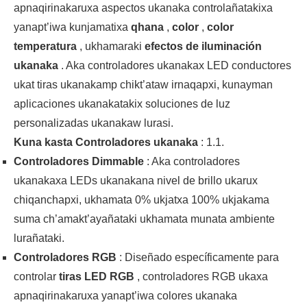
apnaqirinakaruxa aspectos ukanaka controlañatakixa
yanapt’iwa kunjamatixa
qhana
,
color
,
color
temperatura
, ukhamaraki
efectos de iluminación
ukanaka
. Aka controladores ukanakax LED conductores
ukat tiras ukanakamp chikt’ataw irnaqapxi, kunayman
aplicaciones ukanakatakix soluciones de luz
personalizadas ukanakaw lurasi.
Kuna kasta Controladores ukanaka
: 1.1.
Controladores Dimmable
: Aka controladores
ukanakaxa LEDs ukanakana nivel de brillo ukarux
chiqanchapxi, ukhamata 0% ukjatxa 100% ukjakama
suma ch’amakt’ayañataki ukhamata munata ambiente
lurañataki.
Controladores RGB
: Diseñado específicamente para
controlar
tiras LED RGB
, controladores RGB ukaxa
apnaqirinakaruxa yanapt’iwa colores ukanaka