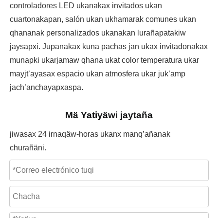
controladores LED ukanakax invitados ukan
cuartonakapan, salón ukan ukhamarak comunes ukan
qhananak personalizados ukanakan lurañapatakiw
jaysapxi. Jupanakax kuna pachas jan ukax invitadonakax
munapki ukarjamaw qhana ukat color temperatura ukar
mayjt’ayasax espacio ukan atmosfera ukar juk’amp
jach’anchayapxaspa.
Mä Yatiyäwi jaytaña
jiwasax 24 irnaqäw-horas ukanx manq’añanak
churañäni.