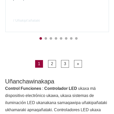
/ Uñakipt’añataki
1
2
3
»
Uñanchawinakapa
Control Funciones
:
Controlador LED
ukaxa mä
dispositivo electrónico ukawa, ukaxa sistemas de
iluminación LED ukanakana sarnaqawipa uñakipañataki
ukhamaraki apnaqañataki. Controladores LED ukaxa