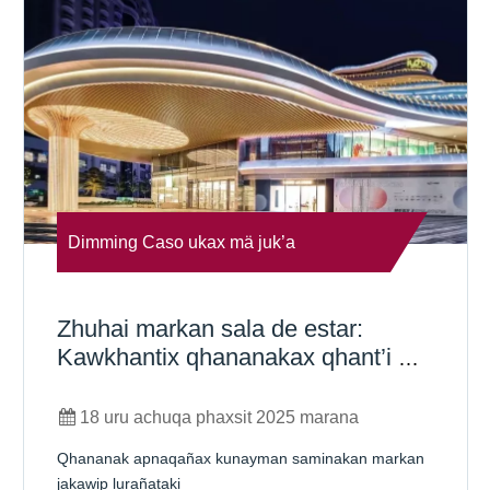
Dimming Caso ukax mä juk’a
pachanakanwa
Zhuhai markan sala de estar:
Kawkhantix qhananakax qhant’i mä
ch’amanchata markan jakawipa
18 uru achuqa phaxsit 2025 marana
Qhananak apnaqañax kunayman saminakan markan
jakawip lurañataki