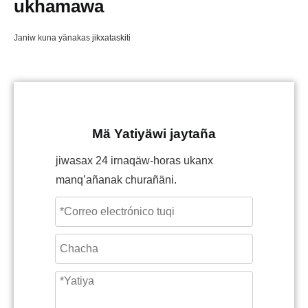
ukhamawa
Janiw kuna yänakas jikxataskiti
Mä Yatiyäwi jaytaña
jiwasax 24 irnaqäw-horas ukanx
manq’añanak churañäni.