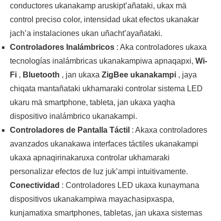
conductores ukanakamp aruskipt’añataki, ukax mä
control preciso color, intensidad ukat efectos ukanakar
jach’a instalaciones ukan uñacht’ayañataki.
Controladores Inalámbricos
: Aka controladores ukaxa
tecnologías inalámbricas ukanakampiwa apnaqapxi,
Wi-
Fi
,
Bluetooth
, jan ukaxa
ZigBee ukanakampi
, jaya
chiqata mantañataki ukhamaraki controlar sistema LED
ukaru mä smartphone, tableta, jan ukaxa yaqha
dispositivo inalámbrico ukanakampi.
Controladores de Pantalla Táctil
: Akaxa controladores
avanzados ukanakawa interfaces táctiles ukanakampi
ukaxa apnaqirinakaruxa controlar ukhamaraki
personalizar efectos de luz juk’ampi intuitivamente.
Conectividad
: Controladores LED ukaxa kunaymana
dispositivos ukanakampiwa mayachasipxaspa,
kunjamatixa smartphones, tabletas, jan ukaxa sistemas