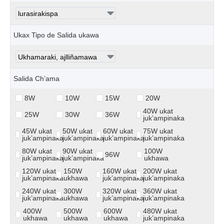
Ukax Tipo de Salida ukawa
Salida Ch’ama
8W
10W
15W
20W
40W ukat
25W
30W
36W
juk’ampinaka
45W ukat
50W ukat
60W ukat
75W ukat
juk’ampinaka
juk’ampinaka
juk’ampinaka
juk’ampinaka
80W ukat
90W ukat
100W
96W
juk’ampinaka
juk’ampinaka
ukhawa
120W ukat
150W
160W ukat
200W ukat
juk’ampinaka
ukhawa
juk’ampinaka
juk’ampinaka
240W ukat
300W
320W ukat
360W ukat
juk’ampinaka
ukhawa
juk’ampinaka
juk’ampinaka
400W
500W
600W
480W ukat
ukhawa
ukhawa
ukhawa
juk’ampinaka