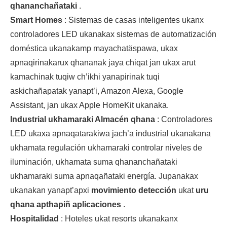
qhananchañataki
.
Smart Homes
: Sistemas de casas inteligentes ukanx
controladores LED ukanakax sistemas de automatización
doméstica ukanakamp mayachatäspawa, ukax
apnaqirinakarux qhananak jaya chiqat jan ukax arut
kamachinak tuqiw ch’ikhi yanapirinak tuqi
askichañapatak yanapt’i, Amazon Alexa, Google
Assistant, jan ukax Apple HomeKit ukanaka.
Industrial ukhamaraki Almacén qhana
: Controladores
LED ukaxa apnaqatarakiwa jach’a industrial ukanakana
ukhamata regulación ukhamaraki controlar niveles de
iluminación, ukhamata suma qhananchañataki
ukhamaraki suma apnaqañataki energía. Jupanakax
ukanakan yanapt’apxi
movimiento detección
ukat
uru
qhana apthapiñ aplicaciones
.
Hospitalidad
: Hoteles ukat resorts ukanakanx