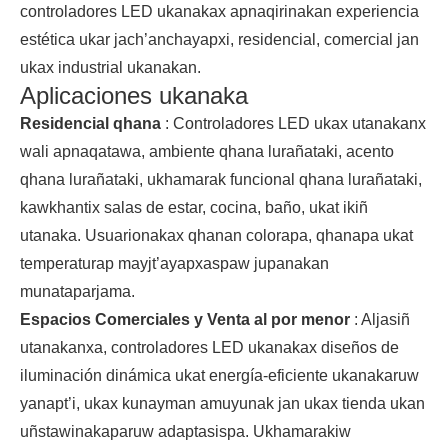
controladores LED ukanakax apnaqirinakan experiencia
estética ukar jach’anchayapxi, residencial, comercial jan
ukax industrial ukanakan.
Aplicaciones ukanaka
Residencial qhana
: Controladores LED ukax utanakanx
wali apnaqatawa, ambiente qhana lurañataki, acento
qhana lurañataki, ukhamarak funcional qhana lurañataki,
kawkhantix salas de estar, cocina, baño, ukat ikiñ
utanaka. Usuarionakax qhanan colorapa, qhanapa ukat
temperaturap mayjt’ayapxaspaw jupanakan
munataparjama.
Espacios Comerciales y Venta al por menor
: Aljasiñ
utanakanxa, controladores LED ukanakax diseños de
iluminación dinámica ukat energía-eficiente ukanakaruw
yanapt’i, ukax kunayman amuyunak jan ukax tienda ukan
uñstawinakaparuw adaptasispa. Ukhamarakiw