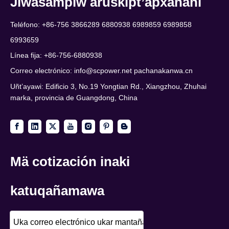
Jiwasampiw aruskipt’apxañäni
Teléfono: +86-756 3866289 6880938 6989859 6989858
6993659
Línea fija: +86-756-6880938
Correo electrónico:
info@scpower.net pachanakanwa.cn
Uñt’ayawi: Edificio 3, No.19 Yongtian Rd., Xiangzhou, Zhuhai
marka, provincia de Guangdong, China
Mä cotización inaki
katuqañamawa