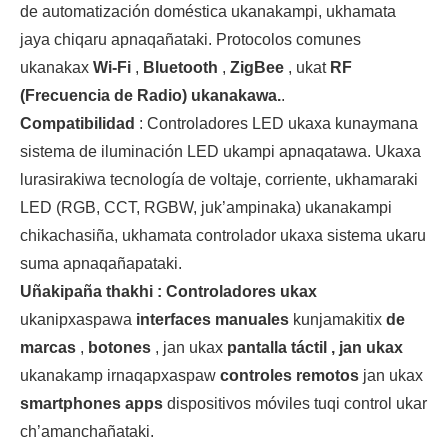
de automatización doméstica ukanakampi, ukhamata
jaya chiqaru apnaqañataki. Protocolos comunes
ukanakax
Wi-Fi
,
Bluetooth
,
ZigBee
, ukat
RF
(Frecuencia de Radio) ukanakawa.
.
Compatibilidad
: Controladores LED ukaxa kunaymana
sistema de iluminación LED ukampi apnaqatawa. Ukaxa
lurasirakiwa tecnología de voltaje, corriente, ukhamaraki
LED (RGB, CCT, RGBW, juk’ampinaka) ukanakampi
chikachasiña, ukhamata controlador ukaxa sistema ukaru
suma apnaqañapataki.
Uñakipaña thakhi : Controladores ukax
ukanipxaspawa
interfaces manuales
kunjamakitix
de
marcas
,
botones
, jan ukax
pantalla táctil , jan ukax
ukanakamp irnaqapxaspaw
controles remotos
jan ukax
smartphones apps
dispositivos móviles tuqi control ukar
ch’amanchañataki.