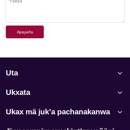
Apayaña
Uta
Ukxata
Ukax mä juk’a pachanakanwa