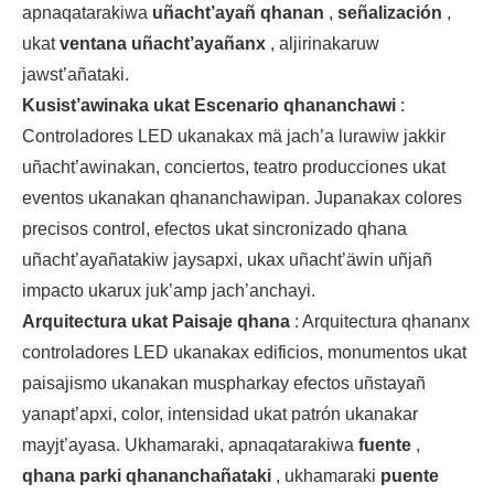
apnaqatarakiwa
uñacht’ayañ qhanan
,
señalización
,
ukat
ventana uñacht’ayañanx
, aljirinakaruw
jawst’añataki.
Kusist’awinaka ukat Escenario qhananchawi
:
Controladores LED ukanakax mä jach’a lurawiw jakkir
uñacht’awinakan, conciertos, teatro producciones ukat
eventos ukanakan qhananchawipan. Jupanakax colores
precisos control, efectos ukat sincronizado qhana
uñacht’ayañatakiw jaysapxi, ukax uñacht’äwin uñjañ
impacto ukarux juk’amp jach’anchayi.
Arquitectura ukat Paisaje qhana
: Arquitectura qhananx
controladores LED ukanakax edificios, monumentos ukat
paisajismo ukanakan muspharkay efectos uñstayañ
yanapt’apxi, color, intensidad ukat patrón ukanakar
mayjt’ayasa. Ukhamaraki, apnaqatarakiwa
fuente
,
qhana parki qhananchañataki
, ukhamaraki
puente