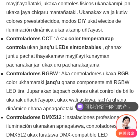
mayjt’ayañataki, ukaxa controles físicos ukanakampi jan
ukaxa jaya chiqaru mantañataki. Ukanakax walja kutiw
colores preestablecidos, modos DIY ukat efectos de
iluminación dinámica ukanakamp uñt’ayasi.
Controladores CCT
: Akax
color temperaturap
controla
ukan
janq’u LEDs sintonizables
, qhanax
junt’u pachat thayakamaw mayjt’ayi kunayman
pachanakar jan ukax uru pachanakarjama.
Controladores RGBW
: Aka controladores ukaxa
RGB
color ukhamaraki
janq’u
qhana componente mä RGBW
LED tira. Jupanakax taqpach colores ukat control de brillo
可以介绍下你们的产品么？
ukanak uñacht’ayapxi, ukax wali askiwa, jach’a qhana,
你们是怎么收费的呢？
dinámico qhana apnaqañataki.
Controladores DMX512
: Instalaciones profesionales de
iluminación ukanakan apnaqatawa, controladores
DMX512 ukax luratawa DMX-compatible LED