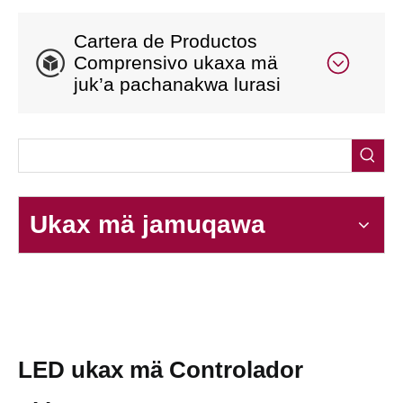
Cartera de Productos
Comprensivo ukaxa mä
juk’a pachanakwa lurasi
Ukax mä jamuqawa
LED ukax mä Controlador