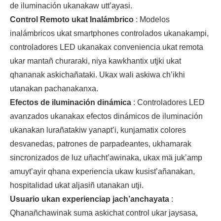
de iluminación ukanakaw utt’ayasi.
Control Remoto ukat Inalámbrico
: Modelos
inalámbricos ukat smartphones controlados ukanakampi,
controladores LED ukanakax conveniencia ukat remota
ukar mantañ churaraki, niya kawkhantix utjki ukat
qhananak askichañataki. Ukax wali askiwa ch’ikhi
utanakan pachanakanxa.
Efectos de iluminación dinámica
: Controladores LED
avanzados ukanakax efectos dinámicos de iluminación
ukanakan lurañatakiw yanapt’i, kunjamatix colores
desvanedas, patrones de parpadeantes, ukhamarak
sincronizados de luz uñacht’awinaka, ukax mä juk’amp
amuyt’ayir qhana experiencia ukaw kusist’añanakan,
hospitalidad ukat aljasiñ utanakan utji.
Usuario ukan experienciap jach’anchayata
:
Qhanañchawinak suma askichat control ukar jaysasa,