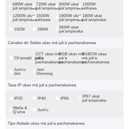
680W ukat
720W ukat
800W ukat
1000W
juk’ampinaka
juk’ampinaka
juk’ampinaka
ukhawa
1200W ukat
1500W
1800W ukat
180W ukat
juk’ampinaka
ukhawa
juk’ampinaka
juk’ampinaka
384W ukat
192W
288W
juk’ampinaka
Canales de Salida ukax mä juk’a pachanakanwa
CCT ukax mä
RGB ukax mä
RGBCW ukax
Ch’amakt’ayaña
juk’a
juk’a
mä juk’a
pachanakanwa
pachanakanwa
pachanakanwa
Junt’u-
Jani
dim
Dimming
Tasa IP ukax mä juk’a pachanakanwa
IP67 ukat
IP20
IP40
IP66
juk’ampinaka
Waña &
Junt'u
Q’uma
Tipo Aislado ukax mä juk’a pachanakanwa