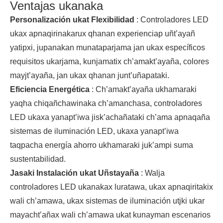
Ventajas ukanaka
Personalización ukat Flexibilidad
: Controladores LED
ukax apnaqirinakarux qhanan experienciap uñt’ayañ
yatipxi, jupanakan munataparjama jan ukax específicos
requisitos ukarjama, kunjamatix ch’amakt’ayaña, colores
mayjt’ayaña, jan ukax qhanan junt’uñapataki.
Eficiencia Energética
: Ch’amakt’ayaña ukhamaraki
yaqha chiqañchawinaka ch’amanchasa, controladores
LED ukaxa yanapt’iwa jisk’achañataki ch’ama apnaqaña
sistemas de iluminación LED, ukaxa yanapt’iwa
taqpacha energía ahorro ukhamaraki juk’ampi suma
sustentabilidad.
Jasaki Instalación ukat Uñstayaña
: Walja
controladores LED ukanakax luratawa, ukax apnaqiritakix
wali ch’amawa, ukax sistemas de iluminación utjki ukar
mayacht’añax wali ch’amawa ukat kunayman escenarios