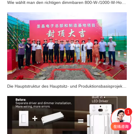
Wie wählt man den richtigen dimmbaren 800-W-/1000-W-Hochleistungs-LED-Treiber mit konstanter Spannung für den nordamerikanischen Markt aus?
Die Hauptstruktur des Hauptsitz- und Produktionsbasisprojekts von Suretron Electronics wurde erfolgreich fertiggestellt.
1