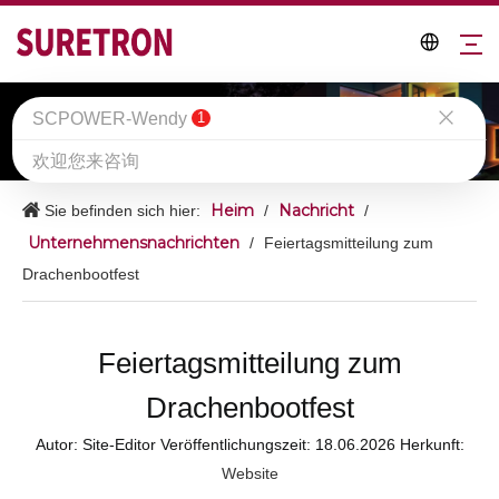
SCPOWER-Wendy
SURETRON-Medien
1
欢迎您来咨询
Heim
Nachricht
Sie befinden sich hier:
/
/
Unternehmensnachrichten
/
Feiertagsmitteilung zum
Drachenbootfest
Feiertagsmitteilung zum
Drachenbootfest
Autor: Site-Editor Veröffentlichungszeit: 18.06.2026 Herkunft:
Website