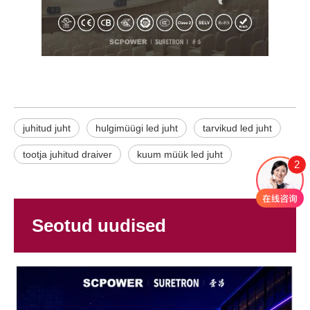
juhitud juht
hulgimüügi led juht
tarvikud led juht
tootja juhitud draiver
kuum müük led juht
2
Seotud uudised