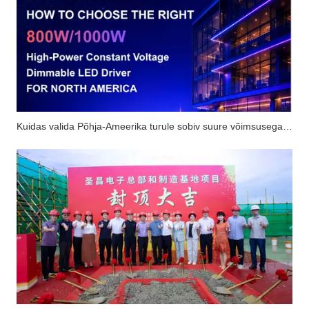
Kuidas valida Põhja-Ameerika turule sobiv suure võimsusega konstantse pingega hämardatav LED-draiver?