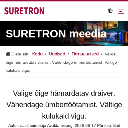
SURETRON meedia
Kodu
Uudised
Firmauudised
Olete siin:
/
/
/
Valige
õige hämardatav draiver. Vähendage ümbertöötamist. Vältige
kulukaid vigu.
Valige õige hämardatav draiver.
Vähendage ümbertöötamist. Vältige
kulukaid vigu.
Autor: saidi toimetaja Avaldamisaeg: 2026-06-17 Päritolu:
Sait