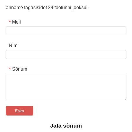
anname tagasisidet 24 töötunni jooksul.
Meil
*
Nimi
Sõnum
*
Esita
Jäta sõnum