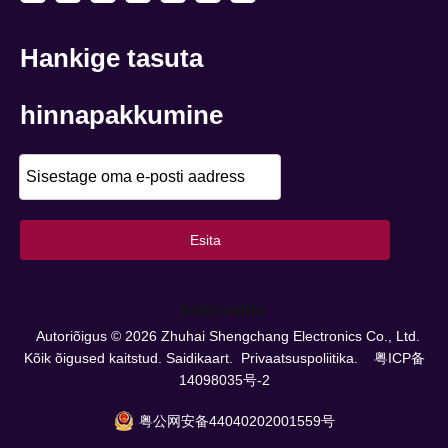
Hankige tasuta
hinnapakkumine
Esita
Internetis
Autoriõigus ©
2026
Zhuhai Shengchang Electronics Co., Ltd.
Kõik õigused kaitstud.
Saidikaart.
Privaatsuspoliitika.
粤ICP备
14098035号-2
粤公网安备44040202001559号