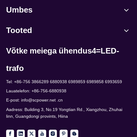
Umbes
Tooted
Võtke meiega ühendus4=LED-
trafo
Tel: +86-756 3866289 6880938 6989859 6989858 6993659
Lauatelefon: +86-756-6880938
E-post:
info@scpower.net .cn
Aadress: Building 3, No.19 Yongtian Rd., Xiangzhou, Zhuhai
linn, Guangdongi provints, Hiina