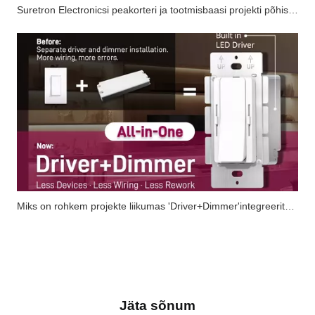
Suretron Electronicsi peakorteri ja tootmisbaasi projekti põhistruktuur on edukalt lõpule viidud.
Miks on rohkem projekte liikumas 'Driver+Dimmer'integreeritud lahenduste poole?
Jäta sõnum