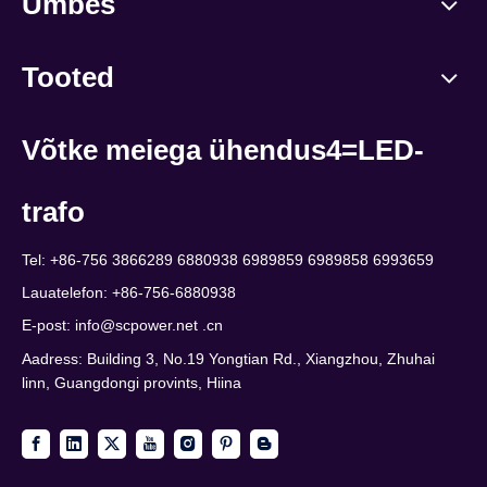
Umbes
Tooted
Võtke meiega ühendus4=LED-
trafo
Tel: +86-756 3866289 6880938 6989859 6989858 6993659
Lauatelefon: +86-756-6880938
E-post:
info@scpower.net .cn
Aadress: Building 3, No.19 Yongtian Rd., Xiangzhou, Zhuhai
linn, Guangdongi provints, Hiina