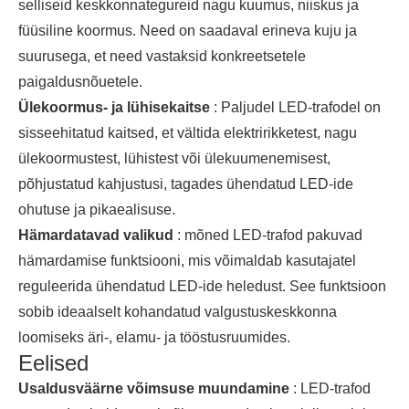
selliseid keskkonnategureid nagu kuumus, niiskus ja
füüsiline koormus. Need on saadaval erineva kuju ja
suurusega, et need vastaksid konkreetsetele
paigaldusnõuetele.
Ülekoormus- ja lühisekaitse
: Paljudel LED-trafodel on
sisseehitatud kaitsed, et vältida elektririkketest, nagu
ülekoormustest, lühistest või ülekuumenemisest,
põhjustatud kahjustusi, tagades ühendatud LED-ide
ohutuse ja pikaealisuse.
Hämardatavad valikud
: mõned LED-trafod pakuvad
hämardamise funktsiooni, mis võimaldab kasutajatel
reguleerida ühendatud LED-ide heledust. See funktsioon
sobib ideaalselt kohandatud valgustuskeskkonna
loomiseks äri-, elamu- ja tööstusruumides.
Eelised
Usaldusväärne võimsuse muundamine
: LED-trafod