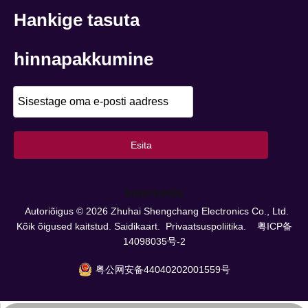
Hankige tasuta
hinnapakkumine
Esita
Internetis
Autoriõigus ©
2026
Zhuhai Shengchang Electronics Co., Ltd.
Kõik õigused kaitstud.
Saidikaart.
Privaatsuspoliitika.
粤ICP备
14098035号-2
粤公网安备44040202001559号