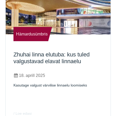
Hämardusümbris
Zhuhai linna elutuba: kus tuled
valgustavad elavat linnaelu
18. aprill 2025
Kasutage valgust värvilise linnaelu loomiseks
/ Loe edasi