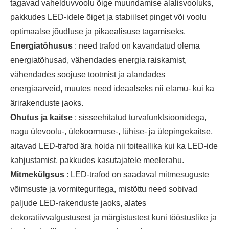
tagavad vahelduvvoolu õige muundamise alalisvooluks,
pakkudes LED-idele õiget ja stabiilset pinget või voolu
optimaalse jõudluse ja pikaealisuse tagamiseks.
Energiatõhusus
: need trafod on kavandatud olema
energiatõhusad, vähendades energia raiskamist,
vähendades soojuse tootmist ja alandades
energiaarveid, muutes need ideaalseks nii elamu- kui ka
ärirakenduste jaoks.
Ohutus ja kaitse
: sisseehitatud turvafunktsioonidega,
nagu ülevoolu-, ülekoormuse-, lühise- ja ülepingekaitse,
aitavad LED-trafod ära hoida nii toiteallika kui ka LED-ide
kahjustamist, pakkudes kasutajatele meelerahu.
Mitmekülgsus
: LED-trafod on saadaval mitmesuguste
võimsuste ja vormiteguritega, mistõttu need sobivad
paljude LED-rakenduste jaoks, alates
dekoratiivvalgustusest ja märgistustest kuni tööstuslike ja