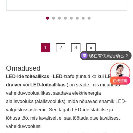
1
2
3
»
现在有优惠活动么？
Omadused
LED-ide toiteallikas
:
LED-trafo
(tuntud ka kui
LED-
draiver
või
LED-toiteallikas
) on seade, mis muundab
vahelduvvooluallikast saadava elektrienergia
alalisvooluks (alalisvooluks), mida nõuavad enamik LED-
valgustussüsteeme. See tagab LED-ide stabiilse ja
tõhusa töö, mis tavaliselt ei saa töötada otse tavalisest
vahelduvvoolust.