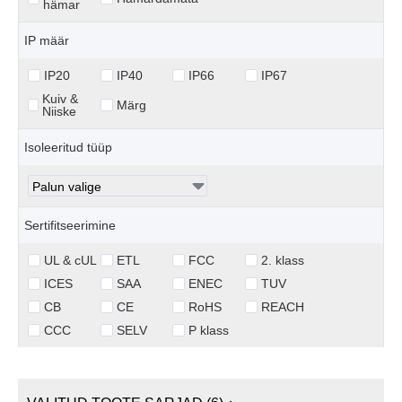
hämar
IP määr
IP20
IP40
IP66
IP67
Kuiv &
Märg
Niiske
Isoleeritud tüüp
Sertifitseerimine
UL & cUL
ETL
FCC
2. klass
ICES
SAA
ENEC
TUV
CB
CE
RoHS
REACH
CCC
SELV
P klass