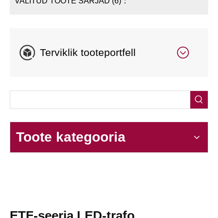
VALITUD TOOTE SARJAD (6)：
Terviklik tooteportfell
Toote kategooria
ETF-seeria LED-trafo