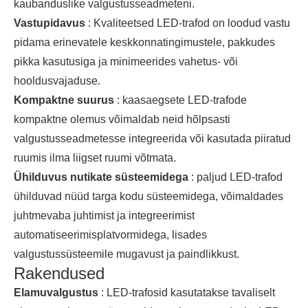
kaubanduslike valgustusseadmeteni.
Vastupidavus
: Kvaliteetsed LED-trafod on loodud vastu
pidama erinevatele keskkonnatingimustele, pakkudes
pikka kasutusiga ja minimeerides vahetus- või
hooldusvajaduse.
Kompaktne suurus
: kaasaegsete LED-trafode
kompaktne olemus võimaldab neid hõlpsasti
valgustusseadmetesse integreerida või kasutada piiratud
ruumis ilma liigset ruumi võtmata.
Ühilduvus nutikate süsteemidega
: paljud LED-trafod
ühilduvad nüüd targa kodu süsteemidega, võimaldades
juhtmevaba juhtimist ja integreerimist
automatiseerimisplatvormidega, lisades
valgustussüsteemile mugavust ja paindlikkust.
Rakendused
Elamuvalgustus
: LED-trafosid kasutatakse tavaliselt