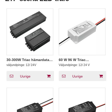
30-300W Triac hämardatav
60 W 96 W Triac
välistingimustes
hämardatav madalpinge
väljundpinge:
12/ 24V
Väljundpinge:
12/ 24 V
madalpinge trafo 12V 24V
trafo 12 24 V LED tuled
DC
Uurige
Uurige