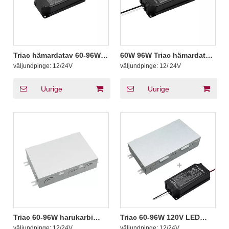
Triac hämardatav 60-96W
60W 96W Triac hämardatav
LED-trafo
valgustrafo 12V 24V DC
väljundpinge:
12/24V
väljundpinge:
12/ 24V
Uurige
Uurige
Triac 60-96W harukarbi
Triac 60-96W 120V LED
LED-trafo
ribatrafo
väljundpinge:
12/24V
väljundpinge:
12/24V