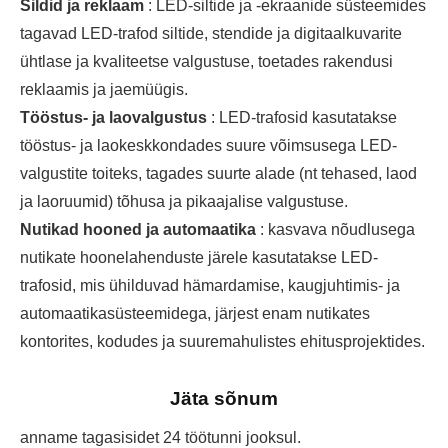
Sildid ja reklaam
: LED-siltide ja -ekraanide süsteemides
tagavad LED-trafod siltide, stendide ja digitaalkuvarite
ühtlase ja kvaliteetse valgustuse, toetades rakendusi
reklaamis ja jaemüügis.
Tööstus- ja laovalgustus
: LED-trafosid kasutatakse
tööstus- ja laokeskkondades suure võimsusega LED-
valgustite toiteks, tagades suurte alade (nt tehased, laod
ja laoruumid) tõhusa ja pikaajalise valgustuse.
Nutikad hooned ja automaatika
: kasvava nõudlusega
nutikate hoonelahenduste järele kasutatakse LED-
trafosid, mis ühilduvad hämardamise, kaugjuhtimis- ja
automaatikasüsteemidega, järjest enam nutikates
kontorites, kodudes ja suuremahulistes ehitusprojektides.
Jäta sõnum
anname tagasisidet 24 töötunni jooksul.