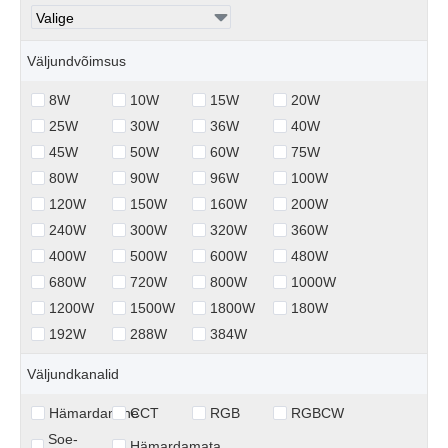
Väljundvõimsus
8W
10W
15W
20W
25W
30W
36W
40W
45W
50W
60W
75W
80W
90W
96W
100W
120W
150W
160W
200W
240W
300W
320W
360W
400W
500W
600W
480W
680W
720W
800W
1000W
1200W
1500W
1800W
180W
192W
288W
384W
Väljundkanalid
Hämardamine
CCT
RGB
RGBCW
Soe-
Hämardamata