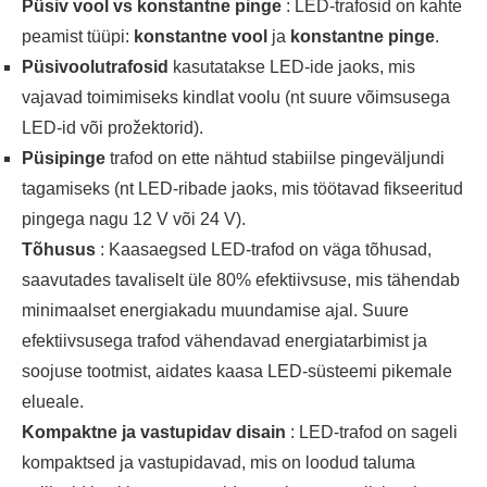
Püsiv vool vs konstantne pinge
: LED-trafosid on kahte
peamist tüüpi:
konstantne vool
ja
konstantne pinge
.
Püsivoolutrafosid
kasutatakse LED-ide jaoks, mis
vajavad toimimiseks kindlat voolu (nt suure võimsusega
LED-id või prožektorid).
Püsipinge
trafod on ette nähtud stabiilse pingeväljundi
tagamiseks (nt LED-ribade jaoks, mis töötavad fikseeritud
pingega nagu 12 V või 24 V).
Tõhusus
: Kaasaegsed LED-trafod on väga tõhusad,
saavutades tavaliselt üle 80% efektiivsuse, mis tähendab
minimaalset energiakadu muundamise ajal. Suure
efektiivsusega trafod vähendavad energiatarbimist ja
soojuse tootmist, aidates kaasa LED-süsteemi pikemale
elueale.
Kompaktne ja vastupidav disain
: LED-trafod on sageli
kompaktsed ja vastupidavad, mis on loodud taluma