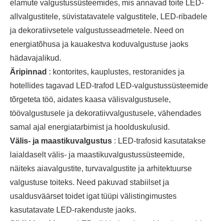
elamute valgustussüsteemides, mis annavad toite LED-
allvalgustitele, süvistatavatele valgustitele, LED-ribadele
ja dekoratiivsetele valgustusseadmetele. Need on
energiatõhusa ja kauakestva koduvalgustuse jaoks
hädavajalikud.
Äripinnad
: kontorites, kauplustes, restoranides ja
hotellides tagavad LED-trafod LED-valgustussüsteemide
tõrgeteta töö, aidates kaasa välisvalgustusele,
töövalgustusele ja dekoratiivvalgustusele, vähendades
samal ajal energiatarbimist ja hoolduskulusid.
Välis- ja maastikuvalgustus
: LED-trafosid kasutatakse
laialdaselt välis- ja maastikuvalgustussüsteemide,
näiteks aiavalgustite, turvavalgustite ja arhitektuurse
valgustuse toiteks. Need pakuvad stabiilset ja
usaldusväärset toidet igat tüüpi välistingimustes
kasutatavate LED-rakenduste jaoks.