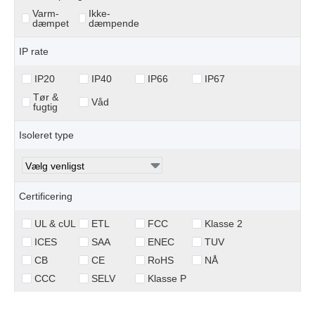
Varm-
Ikke-
dæmpet
dæmpende
IP rate
IP20
IP40
IP66
IP67
Tør &
Våd
fugtig
Isoleret type
Certificering
UL & cUL
ETL
FCC
Klasse 2
ICES
SAA
ENEC
TUV
CB
CE
RoHS
NÅ
CCC
SELV
Klasse P