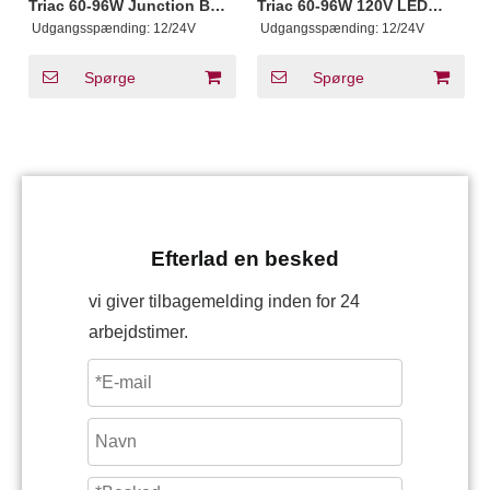
Triac 60-96W Junction Box
Triac 60-96W 120V LED
LED Transformer
Strip Transformer
​ Udgangsspænding:
12/24V
​ Udgangsspænding:
12/24V
Spørge
Spørge
Efterlad en besked
vi giver tilbagemelding inden for 24
arbejdstimer.