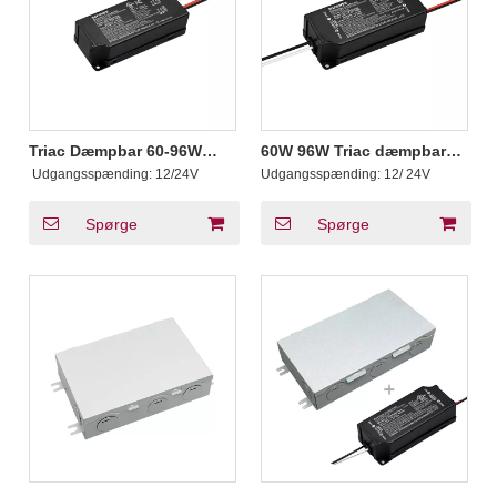
Triac Dæmpbar 60-96W
60W 96W Triac dæmpbar
LED Transformer
lystransformator 12V 24V
​ Udgangsspænding:
12/24V
Udgangsspænding:
12/ 24V
DC
Spørge
Spørge