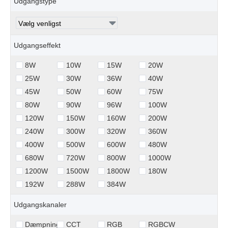
Udgangstype
Udgangseffekt
8W
10W
15W
20W
25W
30W
36W
40W
45W
50W
60W
75W
80W
90W
96W
100W
120W
150W
160W
200W
240W
300W
320W
360W
400W
500W
600W
480W
680W
720W
800W
1000W
1200W
1500W
1800W
180W
192W
288W
384W
Udgangskanaler
Dæmpning
CCT
RGB
RGBCW