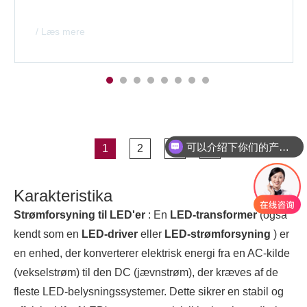
/ Læs mere
可以介绍下你们的产品么？
1
2
3
»
你们是怎么收费的呢？
Karakteristika
Strømforsyning til LED'er
: En
LED-transformer
(også
kendt som en
LED-driver
eller
LED-strømforsyning
) er
en enhed, der konverterer elektrisk energi fra en AC-kilde
(vekselstrøm) til den DC (jævnstrøm), der kræves af de
fleste LED-belysningssystemer. Dette sikrer en stabil og