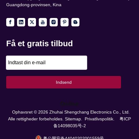
Guangdong-provinsen, Kina
Få et gratis tilbud
Indsend
Online
Ophavsret ©
2026
Zhuhai Shengchang Electronics Co., Ltd.
Alle rettigheder forbeholdes.
Sitemap.
Privatlivspolitik.
粤ICP
备14098035号-2
粤公网安备44040202001559号