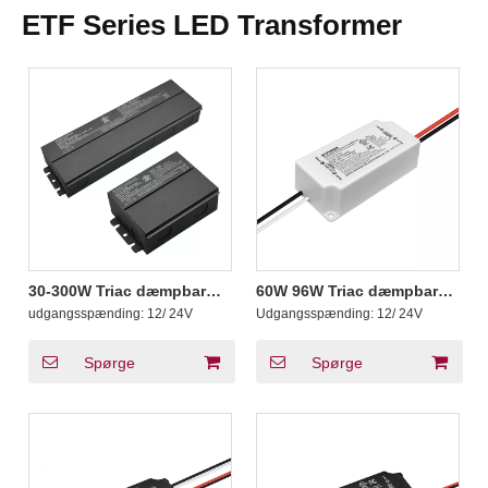
ETF Series LED Transformer
30-300W Triac dæmpbar
60W 96W Triac dæmpbar
udendørs
lavspændingstransformator
udgangsspænding:
12/ 24V
Udgangsspænding:
12/ 24V
lavspændingstransformator
12 24 Volt LED-lys
12V 24V DC
Spørge
Spørge