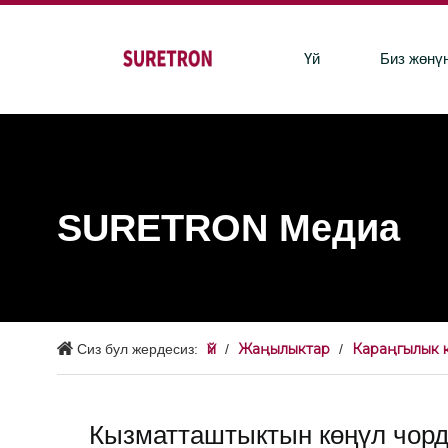
Үй
Биз жөнү
SURETRON Медиа
Үй
Жаңылыктар
Караңгылык 
Сиз бул жердесиз:
/
/
Кызматташтыктын көңүл чорд