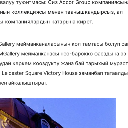
тивалуу туюнтмасы:
Сиз Accor Group компаниясына
нын коллекциясы менен таанышкандырсыз, ал 
ы компаниялардын катарына кирет.
llery мейманканаларынын кол тамгасы болуп сан
Gallery мейманканасы нео-барокко фасадына ээ б
удай көркөм кооздукту жана бай тарыхый мураст
 Leicester Square Victory House заманбап татаалды
нен айкалыштырат.