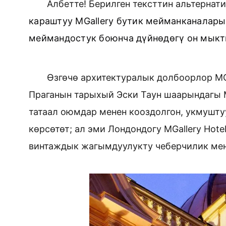
Албетте! Берилген тексттин альтерна
караштуу MGallery бутик мейманканалары
меймандостук боюнча дүйнөдөгү он мыкт
Өзгөчө архитектуралык долбоорлор MGa
Праганын тарыхый Эски Таун шаарындагы M
татаал оюмдар менен кооздолгон, укмушту
көрсөтөт; ал эми Лондондогу MGallery Hotel
винтаждык жагымдуулукту чеберчилик ме