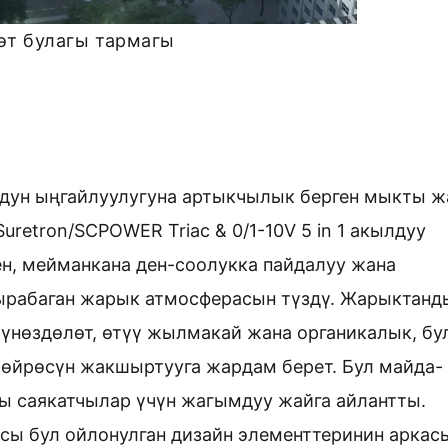
өт булагы тармагы
рдун ыңгайлуулугуна артыкчылык берген мыкты 
retron/SCPOWER Triac & 0/1-10V 5 in 1 акылдуу
н, мейманкана ден-соолукка пайдалуу жана
ырабаган жарык атмосферасын түздү. Жарыктанд
нөздөлөт, өтүү жылмакай жана органикалык, бу
чөйрөсүн жакшыртууга жардам берет. Бул майда-
ы саякатчылар үчүн жагымдуу жайга айлантты.
сы бул ойлонулган дизайн элементтеринин аркас