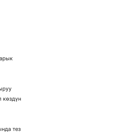
жарык
ыруу
л көздүн
ында тез