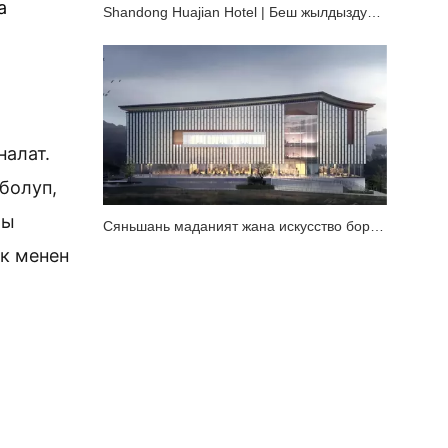
 
Shandong Huajian Hotel | Беш жылдыздуу пассивдүү мейманканаларга жарыкты так башкаруунун өтө аз энергия керектөөсүнө жардам бериңиз
алат. 
олуп, 
ы 
Сяньшань маданият жана искусство борбору | Улуу булуң аймагынын жаңы маданий эстелигин жарыктандырат
к менен 