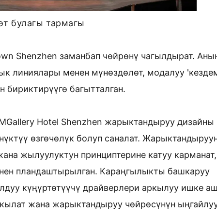
өт булагы тармагы
Town Shenzhen заманбап чөйрөнү чагылдырат. Аны
к линиялары менен мүнөздөлөт, модалуу 'кездем
 бириктирүүгө багытталган.
MGallery Hotel Shenzhen жарыктандыруу дизайны
үнүктүү өзгөчөлүк болуп саналат. Жарыктандыруу
ана жылуулуктун принциптерине катуу карманат,
енен пландаштырылган. Караңгылыкты башкаруу
акылдуу күңүртөтүүчү драйверлери аркылуу ишке а
кылат жана жарыктандыруу чөйрөсүнүн ыңгайлуу