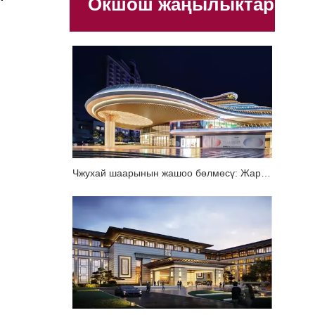
Окшош жаңылыктар
Чжухай шаарынын жашоо бөлмөсү: Жарыктар жандуу шаардык жашоо образын жарыктандырат