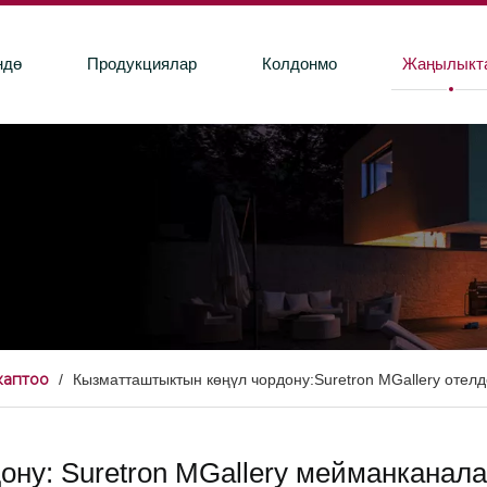
ндө
Продукциялар
Колдонмо
Жаңылыкт
каптоо
/
Кызматташтыктын көңүл чордону:Suretron MGallery отел
ону: Suretron MGallery мейманканал