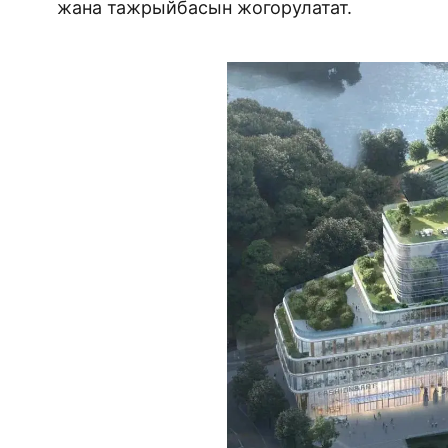
жана тажрыйбасын жогорулатат.