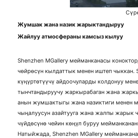
Сүр
Жумшак жана назик жарыктандыруу
Жайлуу атмосфераны камсыз кылуу
Shenzhen MGallery мейманканасы конокто
чөйрөсүн кылдаттык менен иштеп чыккан. Su
күңүртөтүүчү айдоочуларды колдонуу мене
тынчтандыруучу жаркырабаган жана жарк
анын жумшактыгы жана назиктиги менен мү
чыңалуусун азайтууга жана жалпы жарык 
чүйдөсүнө чейин көңүл буруу мейманканан
Натыйжада, Shenzhen MGallery мейманкана