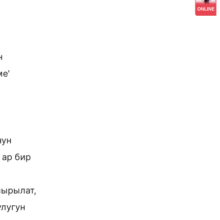
н
е'
нун
 ар бир
шырылат,
лугун