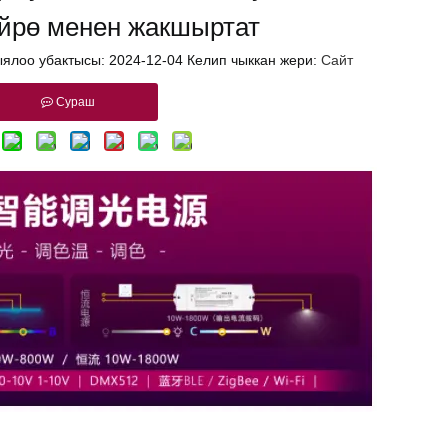
йрө менен жакшыртат
ыялоо убактысы: 2024-12-04 Келип чыккан жери:
Сайт
Сураш