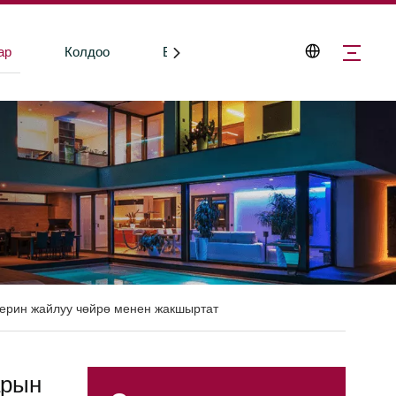
ар
Колдоо
Биз менен байланышыңыз
дерин жайлуу чөйрө менен жакшыртат
арын