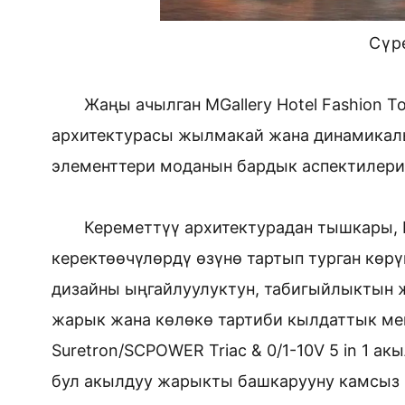
Сүр
Жаңы ачылган MGallery Hotel Fashion 
архитектурасы жылмакай жана динамикалы
элементтери моданын бардык аспектилерин
Кереметтүү архитектурадан тышкары, 
керектөөчүлөрдү өзүнө тартып турган көр
дизайны ыңгайлуулуктун, табигыйлыктын ж
жарык жана көлөкө тартиби кылдаттык м
Suretron/SCPOWER Triac & 0/1-10V 5 in 1 
бул акылдуу жарыкты башкарууну камсыз 