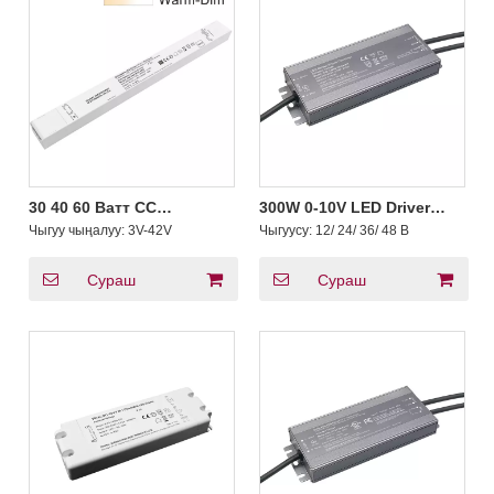
30 40 60 Ватт CC
300W 0-10V LED Driver
Күңүрттөтүү үчүн
Triac Dim-to-Warm IP66
Чыгуу чыңалуу:
3V-42V
Чыгуусу:
12/ 24/ 36/ 48 В
Жылытуу Триак 0-10V
Өнөр жай
Өңгөртүүчү Туруктуу ток
LED Айдоочу 220vac
Сураш
Сураш
230vac