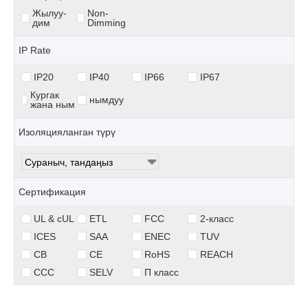
Жылуу-
Non-
дим
Dimming
IP Rate
IP20
IP40
IP66
IP67
Кургак
нымдуу
жана ным
Изоляцияланган түрү
Сертификация
UL & cUL
ETL
FCC
2-класс
ICES
SAA
ENEC
TUV
CB
CE
RoHS
REACH
CCC
SELV
П класс