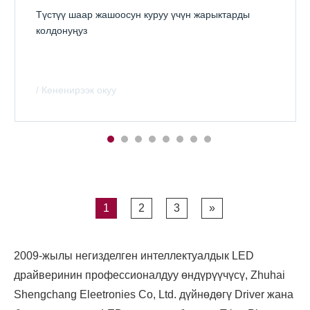
Түстүү шаар жашоосун куруу үчүн жарыктарды
колдонуңуз
/ Кененирээк окуу
1
2
3
»
2009-жылы негизделген интеллектуалдык LED
драйверинин профессионалдуу өндүрүүчүсү, Zhuhai
Shengchang Eleetronies Co, Ltd. дүйнөдөгү Driver жана