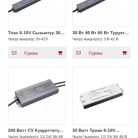
Triac 0-10V Сызыктуу 30-
30 Вт 40 Вт 60 Вт Туруктуу
60W CC Driver
токтун күңүрттөнүшүнө
Чыгуу чыңалуу:
3V-42V
Чыгуу чыңалуусу:
3 В-42 В
триак 0-10 В суу
өткөрбөйт драйвер 220 В
230 В 240 В AC
Сураш
Сураш
200 Ватт CV Күңүрттөтүү
30 Ватт Триак 0-10V
үчүн Жылытуу Триак 0-
Өнүгүү LED Driver CV
Чыгуу Чыңалуусу:
12/ 24/ 36/ 48
Чыгуу Чыңалуу:
12/ 24/ 36/ 48 В