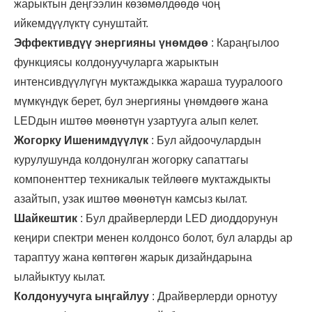
жарыктын деңгээлин көзөмөлдөөдө чоң
ийкемдүүлүктү сунуштайт.
Эффективдүү энергияны үнөмдөө
: Караңгылоо
функциясы колдонуучуларга жарыктын
интенсивдүүлүгүн муктаждыкка жараша тууралоого
мүмкүндүк берет, бул энергияны үнөмдөөгө жана
LEDдын иштөө мөөнөтүн узартууга алып келет.
Жогорку Ишенимдүүлүк
: Бул айдоочулардын
курулушунда колдонулган жогорку сапаттагы
компоненттер техникалык тейлөөгө муктаждыкты
азайтып, узак иштөө мөөнөтүн камсыз кылат.
Шайкештик
: Бул драйверлерди LED диоддорунун
кеңири спектри менен колдонсо болот, бул аларды ар
тараптуу жана көптөгөн жарык дизайндарына
ылайыктуу кылат.
Колдонуучуга ыңгайлуу
: Драйверлерди орнотуу