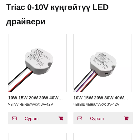
Triac 0-10V күңгөйтүү LED
драйвери
10W 15W 20W 30W 40W
10W 15W 20W 30W 40W
50W 1CH 0-10V 4 in 1
50W Туруктуу ток триак 0-
Чыгуу Чыңалуусу:
3V-42V
чыгыш чыңалуусу:
3V-42V
Dimmable LED Driver
10V 5 in 1 dimmable LED
Тегерек формадагы чакан
айдоочусу Тегерек
драйвер Прожектор
типтеги драйвер Ички
Сураш
Сураш
жарыктын