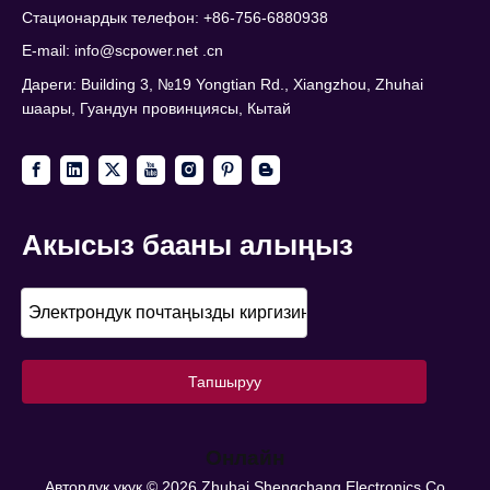
Стационардык телефон: +86-756-6880938
E-mail:
info@scpower.net .cn
Дареги: Building 3, №19 Yongtian Rd., Xiangzhou, Zhuhai
шаары, Гуандун провинциясы, Кытай
Акысыз бааны алыңыз
Тапшыруу
Онлайн
Автордук укук ©
2026
Zhuhai Shengchang Electronics Co.,