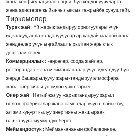
жана конфигурациялоо оңой, бул колдонуучуларга
жана адистерге кыйынчылыксыз тажрыйба сунуштайт.
Тиркемелер
Турак жай
: Үй жарыктандыруу орнотуулары үчүн
идеалдуу, анда колдонуучулар ар кандай маанай жана
жөндөөлөр үчүн ыңгайлаштырылган жарыктык
деңгээли керек.
Коммерциялык
: кеңселер, соода жайлар,
ресторандар жана мейманканалар үчүн идеалдуу, бул
жерде башкарылуучу жарыктандыруу атмосфера
жана энергияны үнөмдөө үчүн зарыл.
Өнөр жай
: Натыйжалуу жарыктандыруу зарыл
болгон фабрикалар жана кампалар үчүн ылайыктуу,
ал эми күңүрт кылуу энергияны жакшыраак
башкарууга мүмкүндүк берет.
Меймандостук
: Мейманкананын фойелеринде,