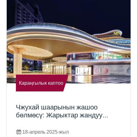
Караңгылык каптоо
Чжухай шаарынын жашоо
бөлмөсү: Жарыктар жандуу
шаардык жашоо образын
жарыктандырат
18-апрель 2025-жыл