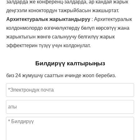
залдарда же конференц-залдарда, ар кандай жарык
деңгээли коноктордун тажрыйбасын жакшыртат.
Архитектуралык жарыктандыруу
: Архитектуралык
колдонмолордо өзгөчөлүктөрдү бөлүп көрсөтүү жана
жарыктыгын жөнгө салынуучу белгилүү жарык
эффекттерин түзүү үчүн колдонулат.
Билдирүү калтырыңыз
биз 24 жумушчу сааттын ичинде жооп беребиз.