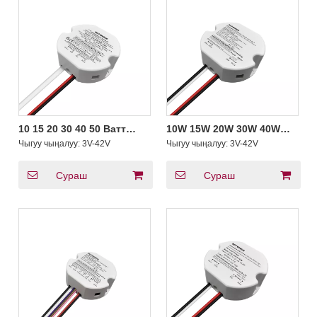
10 15 20 30 40 50 Ватт
10W 15W 20W 30W 40W
Туруктуу ток триак 0-10V
50W Triac Dimmable LED
Чыгуу чыңалуу:
3V-42V
Чыгуу чыңалуу:
3V-42V
5-жылы 1-чиңгелүүчү LED
Driver Туруктуу ток
айдоочу 3-42V Чыгуу
тегерек LED Strip
Айланма драйвер
Сураш
Сураш