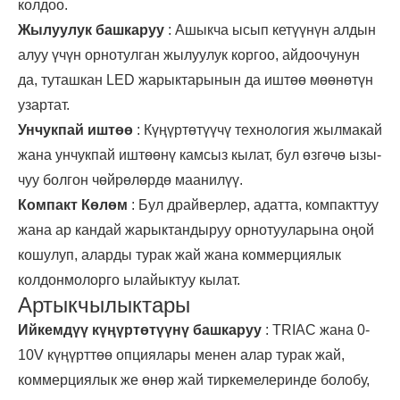
колдоо.
Жылуулук башкаруу
: Ашыкча ысып кетүүнүн алдын
алуу үчүн орнотулган жылуулук коргоо, айдоочунун
да, туташкан LED жарыктарынын да иштөө мөөнөтүн
узартат.
Унчукпай иштөө
: Күңүртөтүүчү технология жылмакай
жана унчукпай иштөөнү камсыз кылат, бул өзгөчө ызы-
чуу болгон чөйрөлөрдө маанилүү.
Компакт Көлөм
: Бул драйверлер, адатта, компакттуу
жана ар кандай жарыктандыруу орнотууларына оңой
кошулуп, аларды турак жай жана коммерциялык
колдонмолорго ылайыктуу кылат.
Артыкчылыктары
Ийкемдүү күңүртөтүүнү башкаруу
: TRIAC жана 0-
10V күңүрттөө опциялары менен алар турак жай,
коммерциялык же өнөр жай тиркемелеринде болобу,