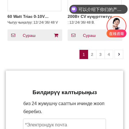
可以介绍下你们的产品么？
60 Watt Triac 0-10V
200Вт CV күңүрттөтүү
Dimmable LED Driver CV
үчүн триакты жылытуу 0-
Чыгуу чыңалуу:
12/ 24/ 36/ 48 V
:
12/ 24/ 36/ 48 В.
Жөнгө салынуучу чыгыш
10V LED жарыктын
чыңалуу
чыңалуусу
Сураш
Сураш
1
2
3
4
Билдирүү калтырыңыз
биз 24 жумушчу сааттын ичинде жооп
беребиз.