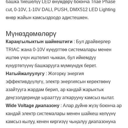
башка тиешелүү LED өнүмдөрү боюнча Triae Phase
cut, 0-10V, 1-10V DALI, PUSH, DMX512 LED Lighting
өнөр жайын камсыздоодо адистешкен.
Мүнөздөмөлөрү
Караңгылыктын шайкештиги
: Бул драйверлер
TRIAC жана 0-10V күңүрттөө системалары менен
иштөө үчүн иштелип чыккан, бул ийкемдүү
күңүртөтүүнү башкарууга мүмкүндүк берет.
Натыйжалуулугу
: Жогорку энергия
эффективдүүлүгү, электр энергиясын керектөөнү
азайтууга жардам берип, ар кандай жарыктык
деңгээлдеринде ырааттуу аткарууну камсыз кылат.
Wide Voltage диапазону
: Алар дүйнө жүзү боюнча ар
кандай электр системалары менен шайкеш келүүнү
камсыз кылуу, кенен киргизүү чыңалуу диапазонуна