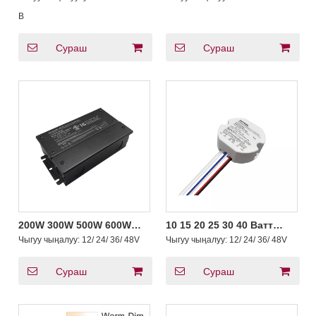
10V Өнүгүү Айдоочу LED
Жогорку вольттогу
Жарыгы 10V PWM
В
Сураш
Сураш
200W 300W 500W 600W
10 15 20 25 30 40 Ватт
Күңүрттөтүү үчүн
Триак 0-10V Өнүгүү LED
Чыгуу чыңалуу:
12/ 24/ 36/ 48V
Чыгуу чыңалуу:
12/ 24/ 36/ 48V
жылытуу триак 0-10V LED
драйвери CV Circular
жарыктын жөндөөчү ак
Plastic
драйвери CV
Сураш
Сураш