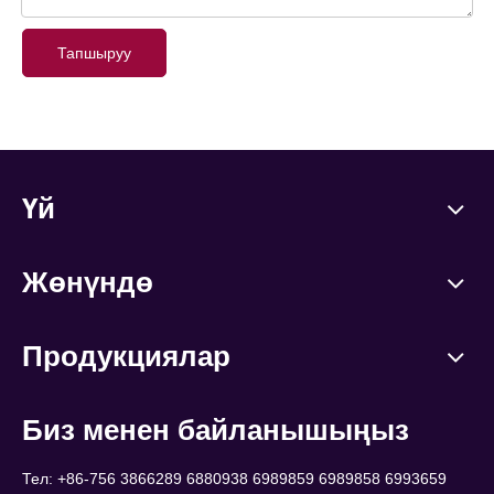
Тапшыруу
Үй
Жөнүндө
Продукциялар
Биз менен байланышыңыз
Тел: +86-756 3866289 6880938 6989859 6989858 6993659