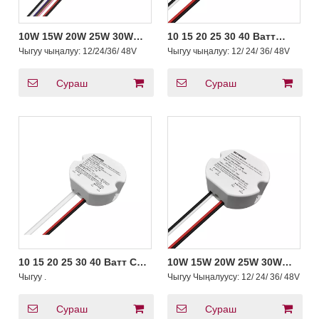
10W 15W 20W 25W 30W
10 15 20 25 30 40 Ватт
40W 0-10V 4 in 1 Dimmable
Туруктуу чыңалуу 0-10V 1-
Чыгуу чыңалуу:
12/24/36/ 48V
Чыгуу чыңалуу:
12/ 24/ 36/ 48V
LED Driver Circular
10V 4 in 1 Өңгөтүүчү LED
Constant Voltage LED
драйвери PWM Чыгуу
Light Driver in Vietnam
тегерек форма
Сураш
Сураш
10 15 20 25 30 40 Ватт CV
10W 15W 20W 25W 30W
триак Фазалык кесилген
40W CV Triac Dimmable
Чыгуу
.
Чыгуу Чыңалуусу:
12/ 24/ 36/ 48V
чыңдалуучу LED
LED Driver Round ELV MLV
драйвери чыңалууларын
LED Жарыктандыруу
жөндөөчү бир аз тегерек
Сураш
Сураш