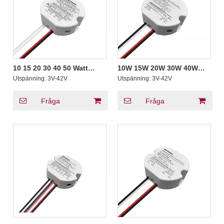
10 15 20 30 40 50 Watt
10W 15W 20W 30W 40W
konstant ström Triac 0-10V
50W Triac dimbar LED-
Utspänning:
3V-42V
Utspänning:
3V-42V
5 in 1 Dimbar LED-drivrutin
drivrutin Konstant ström
3-42V Utgång Cirkulär
Rund LED Strip
drivenhet
Fråga
Fråga