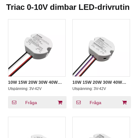
Triac 0-10V dimbar LED-drivrutin
10W 15W 20W 30W 40W
10W 15W 20W 30W 40W
50W 1CH 0-10V 4 i 1 dimbar
50W konstant ström Triac
Utspänning:
3V-42V
Utspänning:
3V-42V
LED-drivrutin Rund form
0-10V 5 i 1 dimbar LED-
Liten drivrutin för
drivrutin Rund typ Driver
spotlights
för inomhusljus
Fråga
Fråga