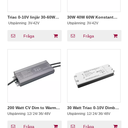
Triac 0-10V linjär 30-60W
30W 40W 60W Konstant
CC-drivrutin
ström Dim to Warm Triac 0-
​ Utspänning:
3V-42V
Utspänning:
3V-42V
10V Vattentät drivenhet
220V 230V 240V AC
Fråga
Fråga
200 Watt CV Dim to Warm
30 Watt Triac 0-10V Dimbar
Triac 0-10V Dimbar
LED Driver CV
Utspänning:
12/ 24/ 36/ 48V
Utspänning:
12/ 24/ 36/ 48V
drivrutin LED-ljus 10V PWM
Högspänning
Fråga
Fråga