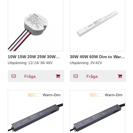
10W 15W 20W 25W 30W
30W 40W 60W Dim to Warm
40W Triac 0-10V Dimbar
Triac 0-10V Dimbar Driver
Utspänning:
12/ 24/ 36/ 48V
Utspänning:
3V-42V
LED Driver CV Rund Plast
CC 100 110 120 130 277 V
AC
Fråga
Fråga