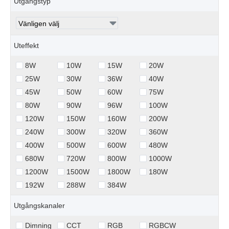
Utgångstyp
Uteffekt
8W
10W
15W
20W
25W
30W
36W
40W
45W
50W
60W
75W
80W
90W
96W
100W
120W
150W
160W
200W
240W
300W
320W
360W
400W
500W
600W
480W
680W
720W
800W
1000W
1200W
1500W
1800W
180W
192W
288W
384W
Utgångskanaler
Dimning
CCT
RGB
RGBCW