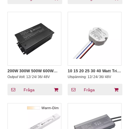
200W 300W 500W 600W
10 15 20 25 30 40 Watt Triac
Dim to Warm Triac 0-10V
0-10V Dimbar LED Driver
Output Volt:
12/ 24/ 36/ 48V
Utspänning:
12/ 24/ 36/ 48V
Tunable White Driver of
CV Cirkulär plast
LED Light CV
Fråga
Fråga