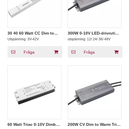
30 40 60 Watt CC Dim to
300W 0-10V LED-drivrutin
Warm Triac 0-10V Dimbar
Triac Dim-to-Warm IP66
Utspänning:
3V-42V
utspänning:
12/ 24/ 36/ 48V
konstant ström LED-
Industriell
drivrutin 220vac 230vac
Fråga
Fråga
60 Watt Triac 0-10V Dimbar
200W CV Dim to Warm Triac