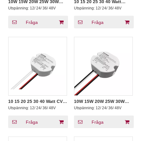
10W 15W 20W 25W 30W
10 15 20 25 30 40 Watt
40W 0-10V 4 in 1 Dimbar
Konstant spänning 0-10V
Utspänning:
12/ 24/ 36/ 48V
Utspänning:
12/ 24/ 36/ 48V
LED-drivrutin Cirkulär
1-10V 4 in 1 Dimbar LED-
konstant spänning LED-
drivrutin PWM Utgång
ljusdrivare i Vietnam
Rund Form
Fråga
Fråga
10 15 20 25 30 40 Watt CV
10W 15W 20W 25W 30W
Triac Fasskuren dimbar
40W CV Triac Dimbar LED
Utspänning:
12/ 24/ 36/ 48V
Utspänning:
12/ 24/ 36/ 48V
LED-drivrutin för att justera
Driver Rund ELV MLV LED
utspänningen något rund
Belysning
Driver för LED-ljus
Fråga
Fråga