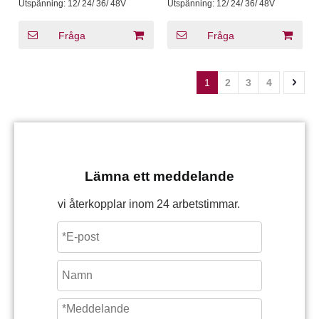
LED Driver CV Justerbar
0-10V Dimbar drivrutin för
Utspänning:
12/ 24/ 36/ 48V
Utspänning:
12/ 24/ 36/ 48V
utspänning
LED-ljus
Fråga
Fråga
1
2
3
4
Lämna ett meddelande
vi återkopplar inom 24 arbetstimmar.