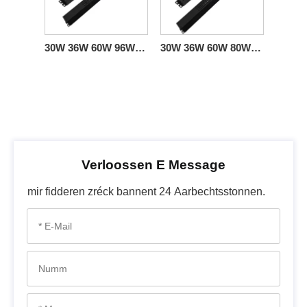
30W 36W 60W 96W 100W 150W Triac 0-10V Linear Dimmable Driver CV US Sales
30W 36W 60W 80W 120W Triac 0-10V Linear Dimmable Driver CV American Standard
Verloossen E Message
mir fidderen zréck bannent 24 Aarbechtsstonnen.