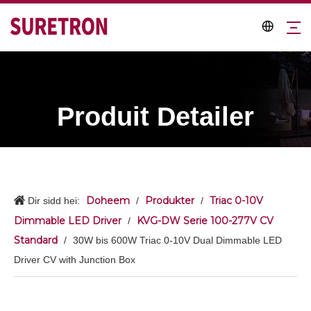
Produit Detailer
Doheem
Produkter
Triac 0-10V
Dir sidd hei:
/
/
Dimmable LED Driver
KVG-DW Serie 100-277V CV
/
Standard
/
30W bis 600W Triac 0-10V Dual Dimmable LED
Driver CV with Junction Box