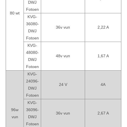
DWJ
Fotoen
80 wt
KVG-
36080-
36v vun
2,22 A
DWJ
Fotoen
KVG-
48080-
48v vun
1,67 A
DWJ
Fotoen
KVG-
24096-
24 V
4A
DWJ
Fotoen
KVG-
96w
36096-
36v vun
2,67 A
vun
DWJ
Fotoen