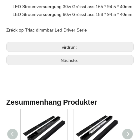
LED Stroumversuergung 30w Gréisst ass 165 * 94.5 * 40mm
LED Stroumversuergung 60w Gréisst ass 188 * 94.5 * 40mm
Zréck op
Triac dimmbar Led Driver
Serie
virdrun:
Nächste:
Zesummenhang Produkter