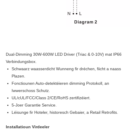
Dual-Dimming 30W-600W LED Driver (Triac & 0-10V) mat IP66
Verbindungsbox.
Schwaarz waasserdicht Wunneng fir dréchen, fiicht a naass
Plazen.
Fonctiounen Auto-detektéieren dimming Protokoll, an
Iwwerschoss Schutz.
UL/cUL/FCC/Class 2/CE/RoHS zertifizéiert.
5-Joer Garantie Service.
Léisunge fir Hoteler, historesch Gebaier, a Retail Retrofits.
Installatioun Virdeeler