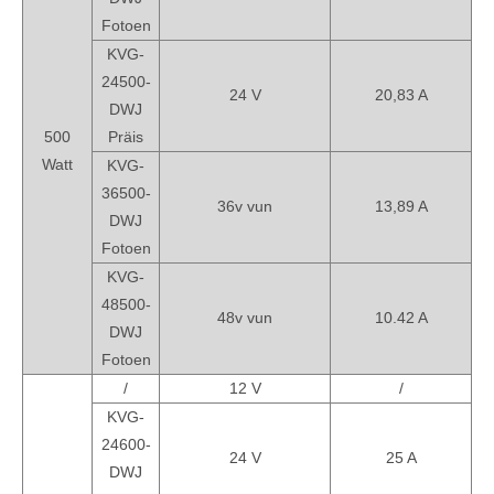
Fotoen
KVG-
24500-
24 V
20,83 A
DWJ
500
Präis
Watt
KVG-
36500-
36v vun
13,89 A
DWJ
Fotoen
KVG-
48500-
48v vun
10.42 A
DWJ
Fotoen
/
12 V
/
KVG-
24600-
24 V
25 A
DWJ