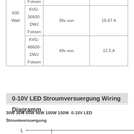
Fotoen
KVG-
600
36600-
Watt
36v vun
16,67 A
DWJ
Fotoen
KVG-
48600-
48v vun
12,5 A
DWJ
Fotoen
0-10V LED Stroumversuergung Wiring
Diagramm
30W 36W 60W 96W 100W 150W
0-10V LED
Stroumversuergung