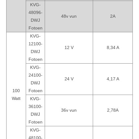
KVG-
48096-
48v vun
2A
DWJ
Fotoen
KVG-
12100-
12 V
8,34 A
DWJ
Fotoen
KVG-
24100-
24 V
4,17 A
DWJ
100
Fotoen
Watt
KVG-
36100-
36v vun
2,78A
DWJ
Fotoen
KVG-
48100-