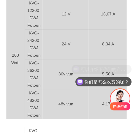
KVG-
12200-
12 V
16,67 A
DWJ
Fotoen
KVG-
24200-
24 V
8,34 A
DWJ
200
Fotoen
Watt
KVG-
36200-
36v vun
5,56 A
DWJ
你们是怎么收费的呢？
Fotoen
KVG-
48200-
48v vun
4,17 A
DWJ
Fotoen
KVG-