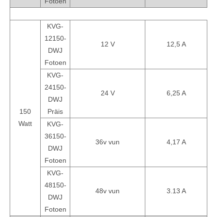
Fotoen
KVG-
12150-
12 V
12,5 A
DWJ
Fotoen
KVG-
24150-
24 V
6,25 A
DWJ
150
Präis
Watt
KVG-
36150-
36v vun
4,17 A
DWJ
Fotoen
KVG-
48150-
48v vun
3.13 A
DWJ
Fotoen