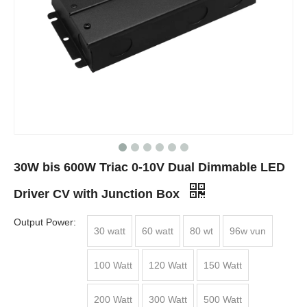
30W bis 600W Triac 0-10V Dual Dimmable LED
Driver CV with Junction Box
Output Power:
30 watt
60 watt
80 wt
96w vun
100 Watt
120 Watt
150 Watt
200 Watt
300 Watt
500 Watt