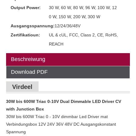
Output Power:
30 W, 60 W, 80 W, 96 W, 100 W, 12
0 W, 150 W, 200 W, 300 W
Ausgangsspannung:
12/24/36/48V
Zertifikatioun:
UL & cUL, FCC, Class 2, CE, RoHS,
REACH
Beschreiwung
Download PDF
Virdeel
30W bis 600W Triac 0-10V Dual Dimmable LED Driver CV
with Junction Box
30W bis 600W Triac 0 - 10V dimmbar Led Driver mat
Verbindungsbox 12V 24V 36V 48V DC Ausgangskonstant
Spannung