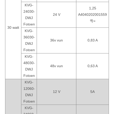
KVG-
1,25
24030-
24 V
A4040202001559
DWJ
号=
Fotoen
30 watt
KVG-
36030-
36v vun
0,83 A
DWJ
Fotoen
KVG-
48030-
48v vun
0,63 A
DWJ
Fotoen
KVG-
12060-
12 V
5A
DWJ
Fotoen
KVG-