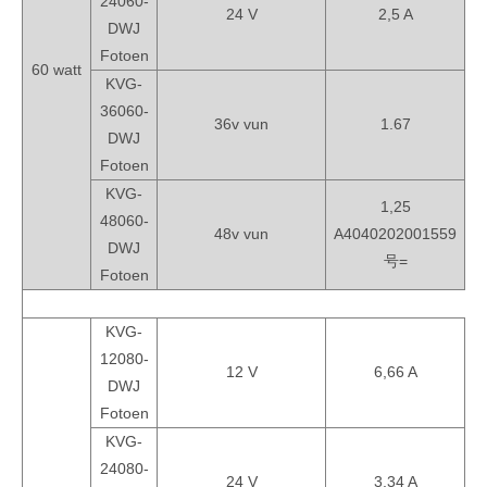
24060-
24 V
2,5 A
DWJ
Fotoen
60 watt
KVG-
36060-
36v vun
1.67
DWJ
Fotoen
KVG-
1,25
48060-
48v vun
A4040202001559
DWJ
号=
Fotoen
KVG-
12080-
12 V
6,66 A
DWJ
Fotoen
KVG-
24080-
24 V
3,34 A