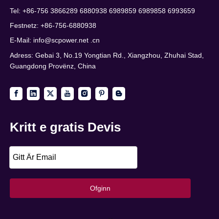
Tel: +86-756 3866289 6880938 6989859 6989858 6993659
Festnetz: +86-756-6880938
E-Mail:
info@scpower.net .cn
Adress: Gebai 3, No.19 Yongtian Rd., Xiangzhou, Zhuhai Stad,
Guangdong Provënz, China
Kritt e gratis Devis
Ofginn