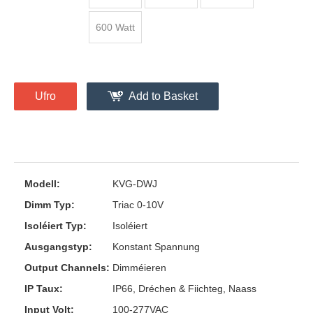
600 Watt
Ufro
Add to Basket
Modell:
KVG-DWJ
Dimm Typ:
Triac 0-10V
Isoléiert Typ:
Isoléiert
Ausgangstyp:
Konstant Spannung
Output Channels:
Dimméieren
IP Taux:
IP66, Dréchen & Fiichteg, Naass
Input Volt:
100-277VAC