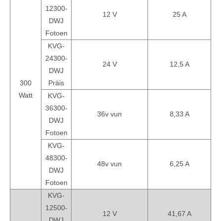
12300-
12 V
25 A
DWJ
Fotoen
KVG-
24300-
24 V
12,5 A
DWJ
300
Präis
Watt
KVG-
36300-
36v vun
8,33 A
DWJ
Fotoen
KVG-
48300-
48v vun
6,25 A
DWJ
Fotoen
KVG-
12500-
12 V
41,67 A
DWJ