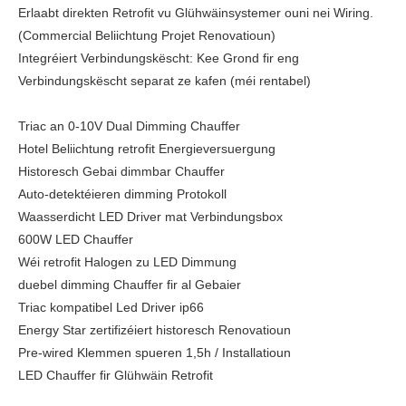
Erlaabt direkten Retrofit vu Glühwäinsystemer ouni nei Wiring.
(Commercial Beliichtung Projet Renovatioun)
Integréiert Verbindungskëscht: Kee Grond fir eng
Verbindungskëscht separat ze kafen (méi rentabel)
Triac an 0-10V Dual Dimming Chauffer
Hotel Beliichtung retrofit Energieversuergung
Historesch Gebai dimmbar Chauffer
Auto-detektéieren dimming Protokoll
Waasserdicht LED Driver mat Verbindungsbox
600W LED Chauffer
Wéi retrofit Halogen zu LED Dimmung
duebel dimming Chauffer fir al Gebaier
Triac kompatibel Led Driver ip66
Energy Star zertifizéiert historesch Renovatioun
Pre-wired Klemmen spueren 1,5h / Installatioun
LED Chauffer fir Glühwäin Retrofit