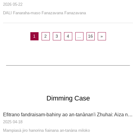
2026 05-22
DALI Fanaraha-maso Fanazavana Fanazavana
1
2
3
4
...
16
»
Dimming Case
Efitrano fandraisam-bahiny ao an-tanànan'i Zhuhai: Aiza ny jiro manazava ny fomba fiaina an-tanàn-dehibe
2025 04-18
Mampiasà jiro hanorina fiainana an-tanàna miloko