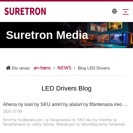
Suretron Media
an-trano
NEWS
Eto ianao:
/
/
Blog LED Drivers
LED Drivers Blog
Ahena ny isan'ny SKU amin'ny alalan'ny fifantenana ireo mpamily LED mora kokoa
2026 07-09
Amin'ny fividianana jiro, ny fanatsarana ny SKU dia tsy momba ny
fampihenana ny vidiny fotsiny. Manatsara ny fahombiazan'ny fanaterana
sy ny fahamarinan'ny rojo famatsiana ihany koa izany.