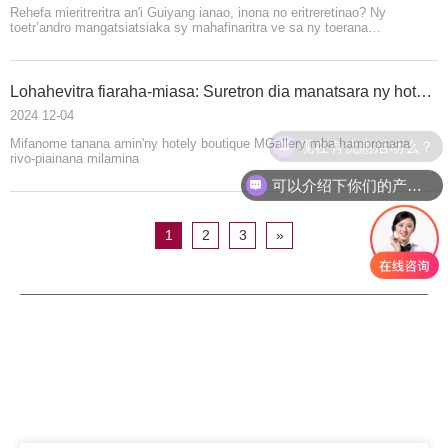
Rehefa mieritreritra an'i Guiyang ianao, inona no eritreretinao? Ny
toetr’andro mangatsiatsiaka sy mahafinaritra ve sa ny toerana
mahafinaritra misy tendrombohitra maitso sy rano madio? Ny zavatra tsy
hay hadinoina indrindra dia mazava ho azy, ny kolontsaina sakafo
manankarena sy isan-karazany ao Guiyang! Vao haingana, nisy
mpikambana vaovao ao amin'ny sarintanin'i Guiyang nampiana! izany
Lohahevitra fiaraha-miasa: Suretron dia manatsara ny hotely MGallery miaraka amin'ny atmosfera mahafinaritra
2024 12-04
现在有优惠活动么？
Mifanome tanana amin'ny hotely boutique MGallery mba hamoronana
rivo-piainana milamina
可以介绍下你们的产品么？
1
2
3
»