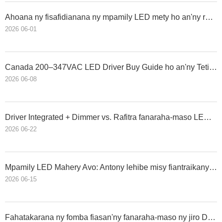
Ahoana ny fisafidianana ny mpamily LED mety ho an'ny rafi-jiro andriamby
2026 06-01
Canada 200–347VAC LED Driver Buy Guide ho an'ny Tetik'asa Jiro ara-barotra sy indostrialy
2026 06-08
Driver Integrated + Dimmer vs. Rafitra fanaraha-maso LED nentim-paharazana: Inona no vahaolana tsara indrindra ho an'ny jiro ara-barotra?
2026 06-22
Mpamily LED Mahery Avo: Antony lehibe misy fiantraikany amin'ny androm-piainana, fahombiazana ary azo itokisana
2026 06-15
Fahatakarana ny fomba fiasan'ny fanaraha-maso ny jiro DALI