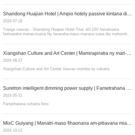
Shandong Huajian Hotel | Ampio hotely passive kintana dimy hahatratra ny fanjifana angovo faran'izay ambany amin'ny fanaraha-maso mazava tsara
2024 07-18
Tranga vaovao - Shandong Huajian Hotel Triac &0-10V famatsiana
herinaratra manan-tsaina Ny fanaraha-maso mazava tsara dia mahomby
sy miorina tsy misy stroboscopic Manazava ny tranobe passive angovo
ambany indrindra
Xiangshan Culture and Art Center | Mamirapiratra ny mari-pamantarana ara-kolontsaina vaovao ao amin'ny faritr'i Greater Bay
2024 08-27
Xiangshan Culture and Art Center Vaovao momba ny vokatra
Suretron intelligent dimming power supply | Fametrahana Scenario Comprehensive, Famoronana tontolo iainana ara-pahasalamana (1)
2024 05-31
Fampiharana sehatra feno
MixC Guiyang | Manatri-maso fihaonana am-pitiavana miaraka amin'ny hazavana ao amin'ny MixC Guiyang 'Zhan·Steakhouse'
2024 10-12