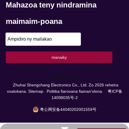
Mahazoa teny nindramina
maimaim-poana
manaiky
-tserasera
Zhuhai Shengchang Electronics Co., Ltd. Zo
2026
rehetra
voatokana.
Sitemap.
Politika fiarovana fiainan'olona.
粤ICP备
14098035号-2
粤公网安备44040202001559号