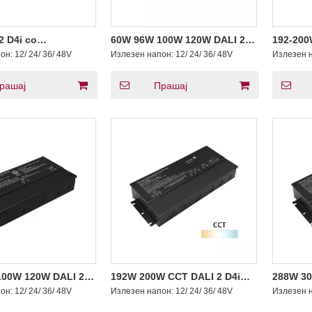
2 D4i со
60W 96W 100W 120W DALI 2
192-200
ање Константен
D4i придушувачка LED
драјвер
пон:
12/ 24/ 36/ 48V
Излезен напон:
12/ 24/ 36/ 48V
Излезен 
ојување LED
драјвер за постојан напон
00V 347V
12V 24V 36V 48V DC
рашај
Прашај
00W 120W DALI 2
192W 200W CCT DALI 2 D4i
288W 30
нување Константен
придушувачка LED драјвер
придуш
пон:
12/ 24/ 36/ 48V
Излезен напон:
12/ 24/ 36/ 48V
Излезен 
 драјвер 12 24 36
за постојан напон 4A 8A
за пост