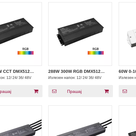
W CCT DMX512
288W 300W RGB DMX512
60W 0-1
ање Константен
Затемнување Константен
драјвер
пон:
12/ 24/ 36/ 48V
Излезен напон:
12/ 24/ 36/ 48V
Излезен 
 двигател за
напон LED двигател на
200 -347
0 - 347 волти AC
светлото 12 24 36 48 Volt DC
рашај
Прашај