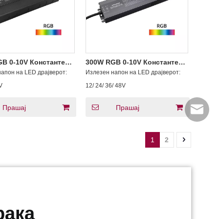
B 0-10V Константен
300W RGB 0-10V Константен
напон
апон на LED драјверот:
Излезен напон на LED драјверот:
V
12/ 24/ 36/ 48V
Прашај
Прашај
info@scp
1
2
рака