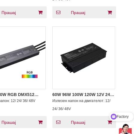
Прашај
Прашај
00W RGB DMX512
60W 96W 100W 120W 12V 24V
вачка LED драјвер за
36V 48V DC DMX512
напон:
12/ 24/ 36/ 48V
Излезен напон на двигателот:
12/
н напон 200V -347V AC
Затемнување Константен
Factory
напон LED светло
24/ 36/ 48V
Product Catalog
Прашај
Прашај