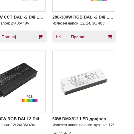
W CCT DALI-2 D4i LED
288-300W RGB DALI-2 D4i LED
драјвер
напон:
24/ 36/ 48V
Излезен напон:
12/ 24/ 36/ 48V
Прашај
Прашај
0W RGB DALI 2 D4i
60W DMX512 LED драјвер
увачка LED драјвер
Константен напон 200-
напон:
12/ 24/ 36/ 48V
Излезен напон на осветлување:
12/
ојан напон 2A 4A 25A
347VAC
24/ 36/ 48V