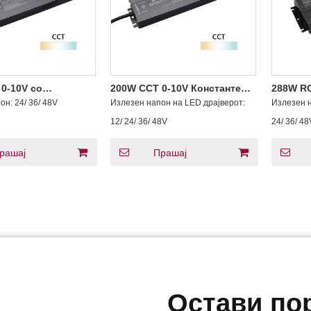
0-10V со
200W CCT 0-10V Константен
288W RG
ње Постојан напон
напон
напон
пон:
24/ 36/ 48V
Излезен напон на LED драјверот:
Излезен н
 24V 36V 48V DC
12/ 24/ 36/ 48V
24/ 36/ 48
рашај
Прашај
Остави по