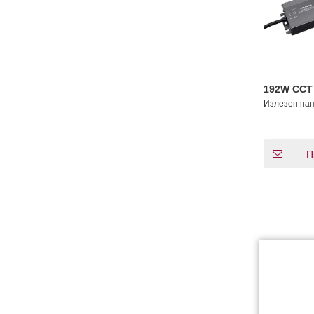
192W CCT 
затемнува
Излезен на
LEDDriver
П
»