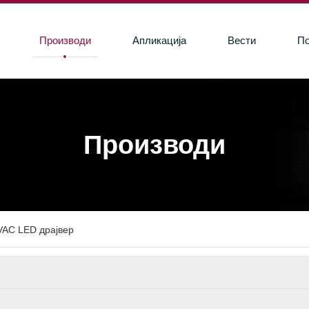
Производи
Апликација
Вести
П
Производи
VAC LED драјвер