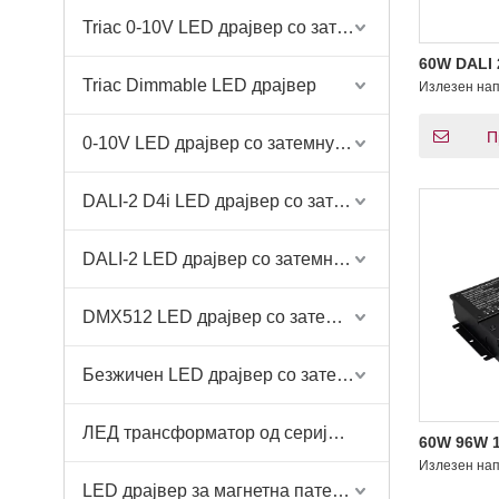
Triac 0-10V LED драјвер со затемнување
60W DALI 
затемнув
Triac Dimmable LED драјвер
Излезен на
напон нап
драјвер 2
П
0-10V LED драјвер со затемнување
DALI-2 D4i LED драјвер со затемнување
DALI-2 LED драјвер со затемнување
DMX512 LED драјвер со затемнување
Безжичен LED драјвер со затемнување-Casambi Tuya BLE WiFi ZigBee
ЛЕД трансформатор од серијата ETF
60W 96W 1
D4i Затем
Излезен на
напон LED
LED драјвер за магнетна патека за светло
48 Volt