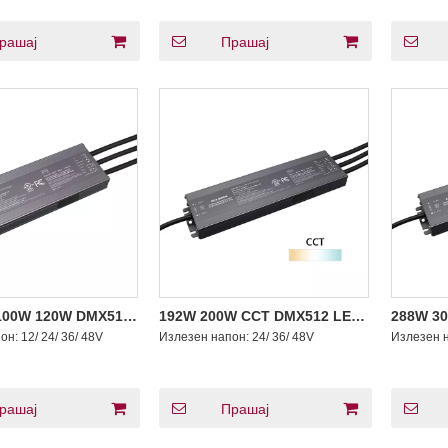
рашај
Прашај
100W 120W DMX512
192W 200W CCT DMX512 LED
288W 3
ер за константен
драјвер за константен напон
затемну
пон:
12/ 24/ 36/ 48V
Излезен напон:
24/ 36/ 48V
Излезен 
затемнување 12 24
со затемнување 200 - 347
постоја
 DC
волти AC
рашај
Прашај