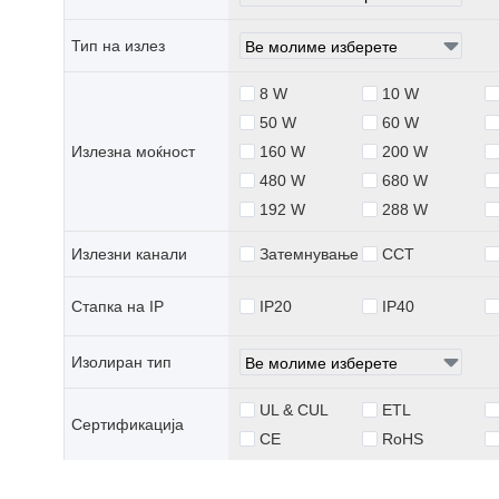
Тип на излез
8 W
10 W
50 W
60 W
Излезна моќност
160 W
200 W
480 W
680 W
192 W
288 W
Излезни канали
Затемнување
CCT
Стапка на IP
IP20
IP40
Изолиран тип
UL & CUL
ETL
Сертификација
CE
RoHS