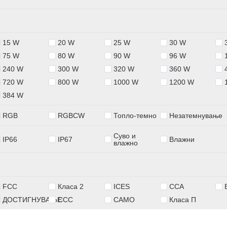
15 W
20 W
25 W
30 W
75 W
80 W
90 W
96 W
240 W
300 W
320 W
360 W
720 W
800 W
1000 W
1200 W
384 W
RGB
RGBCW
Топло-темно
Незатемнување
Суво и
IP66
IP67
Влажни
влажно
FCC
Класа 2
ICES
ССА
ДОСТИГНУВАЊЕ
CCC
САМО
Класа П