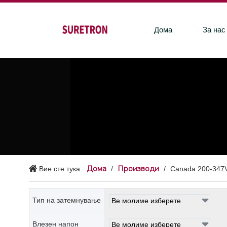
Дома
За нас
Дома
Производи
Вие сте тука:
/
/
Canada 200-347
Тип на затемнување
Влезен напон