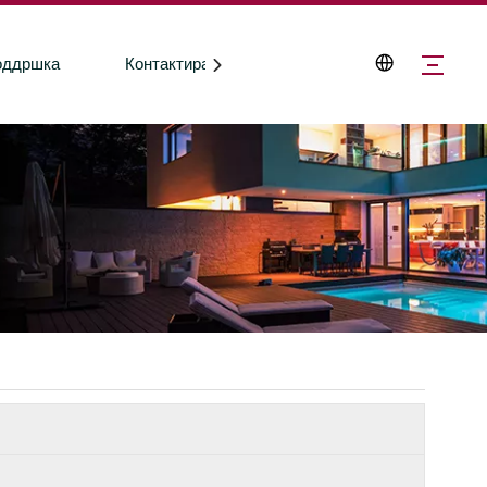
оддршка
Контактирајте со нас