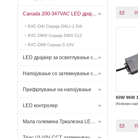
П
Canada 200-347VAC LED драјвер
KVC-D4I Серија DALI-2 D4i
KVC-DMX Серија DMX 512
KVC-DIM Серија 0-10V
LED драјвер за осветлување со висока моќност
Напојување со затемнување со AC LED лента
Префрлување на напојување
60W 96W 
LED драјв
Излезен на
LED контролер
напон со 
36 48 Volt
Мала големина Тркалезна LED драјвер со затемнување
П
Triac / 0-10V CCT затемнувач + Triac / 0-10V CCT Возач