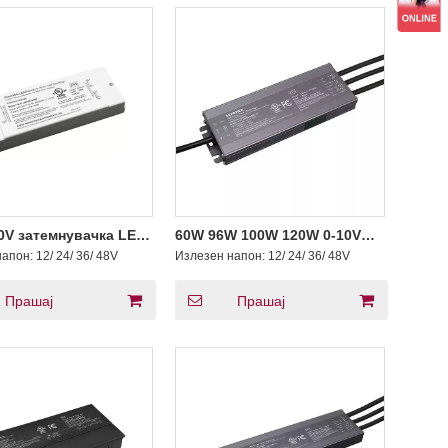
0V затемнувачка LED
60W 96W 100W 120W 0-10V
 за постојан напон
затемнувачка LED драјвер за
напон:
12/ 24/ 36/ 48V
Излезен напон:
12/ 24/ 36/ 48V
 Volt AC
постојан напон 200V -347V AC
Прашај
Прашај