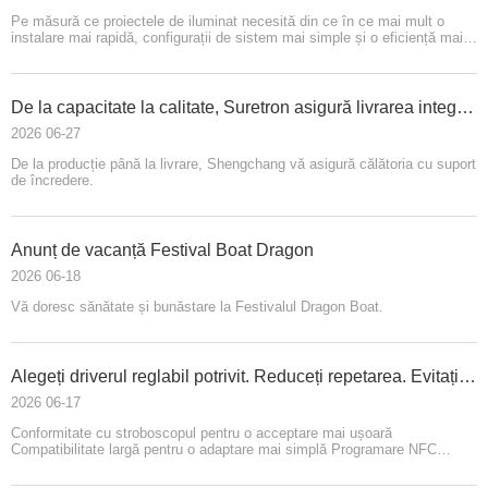
Pe măsură ce proiectele de iluminat necesită din ce în ce mai mult o
instalare mai rapidă, configurații de sistem mai simple și o eficiență mai
mare, soluțiile Driver + Dimmer All in One devin o alegere mai eficientă
pentru contractorii de iluminat.
De la capacitate la calitate, Suretron asigură livrarea integrală a proiectelor.
2026 06-27
De la producție până la livrare, Shengchang vă asigură călătoria cu suport
de încredere.
Anunț de vacanță Festival Boat Dragon
2026 06-18
Vă doresc sănătate și bunăstare la Festivalul Dragon Boat.
Alegeți driverul reglabil potrivit. Reduceți repetarea. Evitați greșelile costisitoare.
2026 06-17
Conformitate cu stroboscopul pentru o acceptare mai ușoară
Compatibilitate largă pentru o adaptare mai simplă Programare NFC
pentru o depanare mai eficientă Design anti-interferențe pentru funcționare
stabilă Certificare globală pentru export fără griji Tensiune constantă