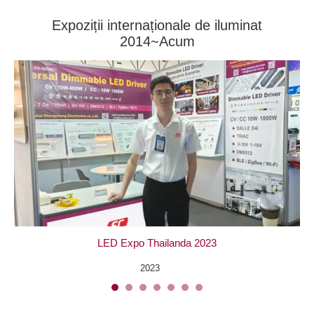
Expoziții internaționale de iluminat
2014~Acum
LED Expo Thailanda 2023
Ex
2023
可以介绍下你们的产品么？