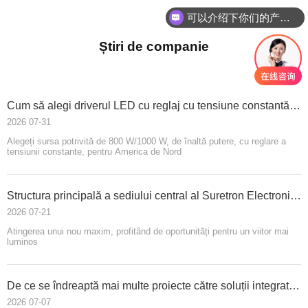
你们是怎么收费的呢？
Știri de companie
Cum să alegi driverul LED cu reglaj cu tensiune constantă de 800W/1000W potrivit pentru piața din America de Nord?
2026 07-31
Alegeți sursa potrivită de 800 W/1000 W, de înaltă putere, cu reglare a
tensiunii constante, pentru America de Nord
Structura principală a sediului central al Suretron Electronics și a proiectului de bază de producție a fost finalizată cu succes.
2026 07-21
Atingerea unui nou maxim, profitând de oportunități pentru un viitor mai
luminos
De ce se îndreaptă mai multe proiecte către soluții integrate 'Driver+Dimmer'?
2026 07-07