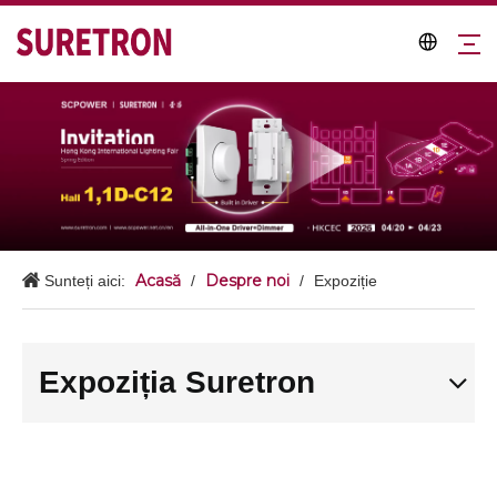
Acasă
Despre noi
Sunteți aici:
/
/
Expoziție
Expoziția Suretron