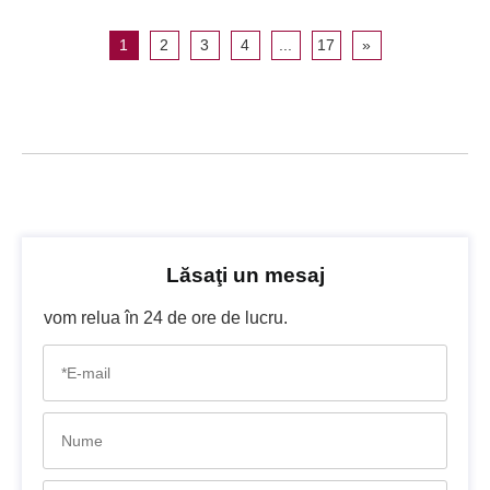
10W–1000W | Curent constant 10W–1800W
1
2
3
4
...
17
»
Lăsaţi un mesaj
vom relua în 24 de ore de lucru.