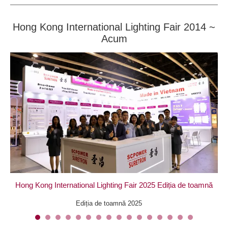
Hong Kong International Lighting Fair 2014 ~
Acum
nă
Hong Kong International Lighting Fair 2025 Ediția de toamnă
Ho
Ediția de toamnă 2025