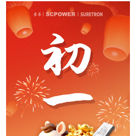
["facebook","twitter","line","wechat","linkedin","pinterest","whatsapp"