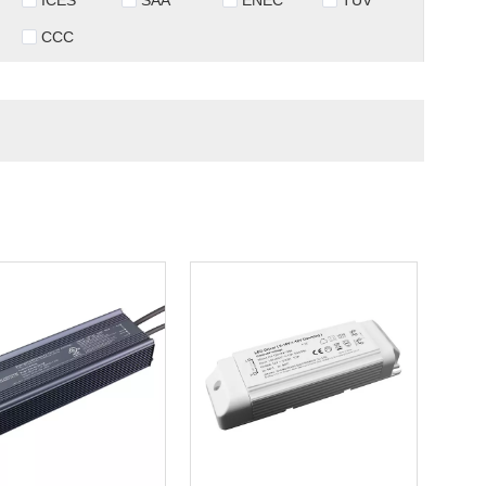
ICES
SAA
ENEC
TUV
CCC