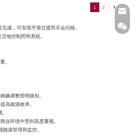
1
2
info@sc
 输入信号完成，可实现平滑过渡而不会闪烁。
灵活地控制照明系统。
重要。
。
以精确调整照明级别。
步提高能源效率。
境。
的商业环境中受到高度重视。
增强能源管理和监控。