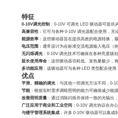
»
特征
0-10V调光控制
：0-10V 可调光 LED 驱动器可提
高兼容性
：它可与各种 0-10V 调光器配合使用
能源效率
：这些驱动器旨在提供高效的电源转换，最
电压范围
：通常设计为在标准交流电源输入电压（例如 12
无闪烁调光
：0-10V 调光技术可确保在各种亮度
延长使用寿命
：这些驱动器功耗低、发热量极少，有
多功能应用
：该驱动器可与各种 LED 类型配合
优点
平滑、精确的调光
：与其他一些调光方法不同，0-
节能
：根据实时需求调暗照明的能力可确保减少能
改善照明质量
：通过消除闪烁并保持一致的光输出，0
广泛应用于商业和工业空间
：0-10V 调光协议
与楼宇管理系统集成
：许多 0-10V 驱动器可以