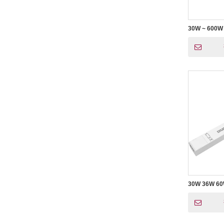
30W ~ 600W
源，带接线盒
30W 36W 60
0-10V 调
灯