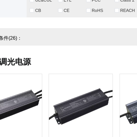
UL&CUL
ETL
FCC
Class 2
CB
CE
RoHS
REACH
件(26)：
V 调光电源