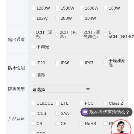
1200W
1500W
1800W
180W
192W
288W
384W
1CH（调
2CH（色
2CH（调
1-
光）
温）
光调色）
5CH（RGB
输出通道
不调光
干燥和潮
IP20
IP66
IP67
湿
防水性能
潮湿
隔离类型
UL&CUL
ETL
FCC
Class 2
现在有优惠活动么？
ICES
SAA
ENEC
TUV
可以介绍下你们的产品么？
产品认证
CB
CE
RoHS
REACH
CCC