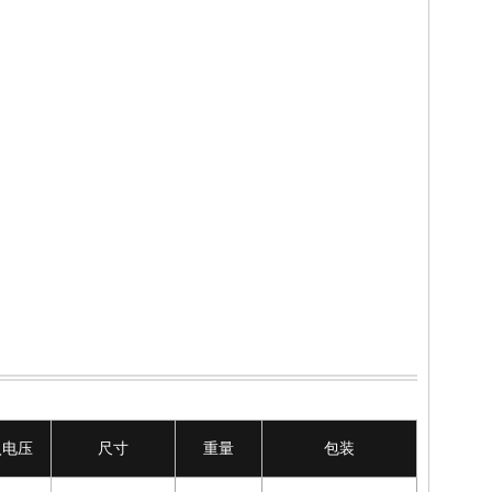
入电压
尺寸
重量
包装