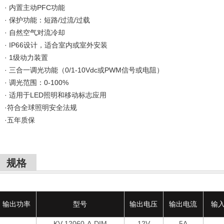
· 内置主动PFC功能
· 保护功能：短路/过流/过载
· 自然空气对流冷却
· IP66设计，适合室内或室外安装
· 1级动力装置
· 三合一调光功能（0/1-10Vdc或PWM信号或电阻）
· 调光范围：0-100%
· 适用于LED照明和移动标志应用
·符合全球照明安全法规
·五年质保
规格
输出功率
型号
输出电压
输出电流
输
KV-12060-A-DIM
12V
5A