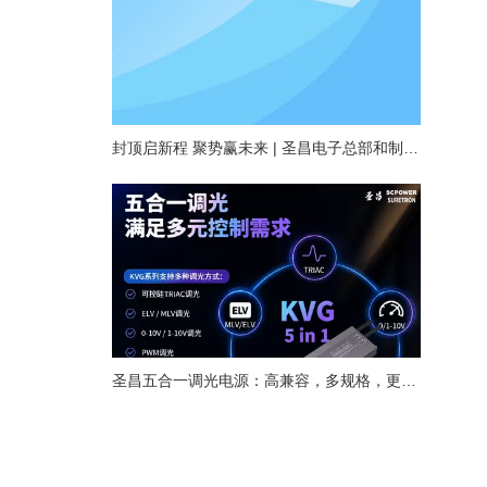
封顶启新程 聚势赢未来 | 圣昌电子总部和制造基地项目主体结构顺利封顶
圣昌五合一调光电源：高兼容，多规格，更灵活