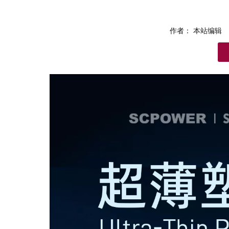
作者： 本站编辑 
["facebook","twitter","line","wechat","linkedin","pinterest","wha