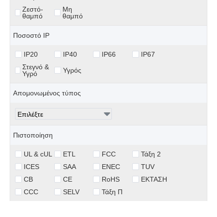
Ζεστό-
Μη
θαμπό
θαμπό
Ποσοστό IP
IP20
IP40
IP66
IP67
Στεγνό &
Υγρός
Υγρό
Απομονωμένος τύπος
Πιστοποίηση
UL & cUL
ETL
FCC
Τάξη 2
ICES
SAA
ENEC
TUV
CB
CE
RoHS
ΕΚΤΑΣΗ
CCC
SELV
Τάξη Π