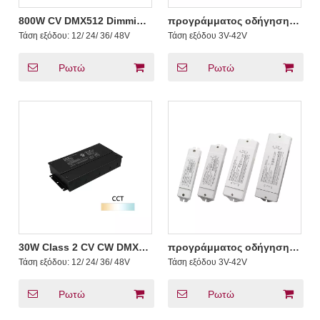
800W CV DMX512 Dimming
προγράμματος οδήγησης
LED Driver ή White Light
LED 20-100W DMX
Τάση εξόδου:
12/ 24/ 36/ 48V
Τάση εξόδου
3V-42V
Strips Είσοδος φωτός
σταθερού ρεύματος IP66 :
μονάδας LED 12V-48V DC
Ρωτώ
Ρωτώ
30W Class 2 CV CW DMX
προγράμματος οδήγησης
Drivers LED Dimmable with
LED 20-60W CCT RDM DMX
Τάση εξόδου:
12/ 24/ 36/ 48V
Τάση εξόδου
3V-42V
Junction box
σταθερού ρεύματος :
Ρωτώ
Ρωτώ