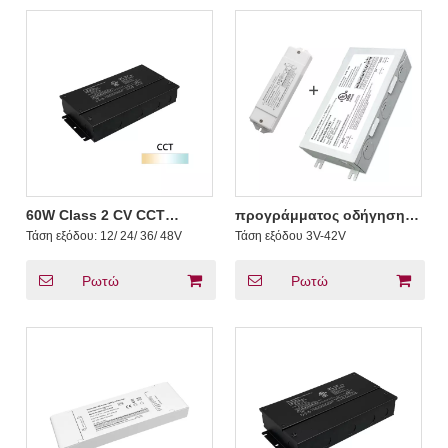
60W Class 2 CV CCT
προγράμματος οδήγησης
Standrad Wireless DMX
LED 20-60W CCT DMX
Τάση εξόδου:
12/ 24/ 36/ 48V
Τάση εξόδου
3V-42V
Dimmable LED Drivers
σταθερού ρεύματος :
Ρωτώ
Ρωτώ