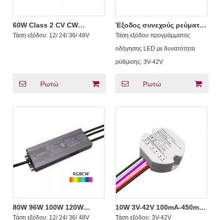
60W Class 2 CV CW
Έξοδος συνεχούς ρεύματος
DMX512 LED Driver 12Vdc
10W 20W 40W 60W
Τάση εξόδου:
12/ 24/ 36/ 48V
Τάση εξόδου προγράμματος
24Vdc 36Vdc 48Vdc
σταθερό ρεύμα DMX512
οδήγησης LED με δυνατότητα
ρύθμισης:
3V-42V
Ρωτώ
Ρωτώ
80W 96W 100W 120W
10W 3V-42V 100mA-450mA
Κατηγορία 2 CV RGB CW
Circular Plastic DMX512
Τάση εξόδου:
12/ 24/ 36/ 48V
Τάση εξόδου:
3V-42V