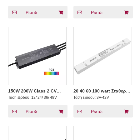
DMX LED Πρόγραμμα
Dimmable Constant
οδήγησης 1 2 3 4 5
Current LED Driver
Κανάλια
Ρωτώ
Ρωτώ
150W 200W Class 2 CV
20 40 60 100 watt Σταθερό
Dimming CW RGB RGBW
ρεύμα DMX 512 LED Driver
Τάση εξόδου:
12/ 24/ 36/ 48V
Τάση εξόδου:
3V-42V
RGBCW DMX LED Drivers
Linear Plastic Online
12V 24V 36V 48V
Ρωτώ
Ρωτώ