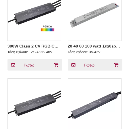
300W Class 2 CV RGB CW
20 40 60 100 watt Σταθερό
DMX LED Driver 12 24 36 48
ρεύμα DMX 512 LED Driver
Τάση εξόδου:
12/ 24/ 36/ 48V
Τάση εξόδου:
3V-42V
Volt
Linear Iron for LED panels
Ρωτώ
Ρωτώ