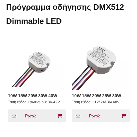
Πρόγραμμα οδήγησης DMX512
Dimmable LED
10W 15W 20W 30W 40W
10W 15W 20W 25W 30W
50W CC DMX512
40W DMX512 Μίνι
Τάση εξόδου φωτισμού:
3V-42V
Τάση εξόδου:
12/ 24/ 36/ 48V
ρυθμιζόμενο πρόγραμμα
σταθερής τάσης Πλαστικό
οδήγησης LED χωρίς
στρογγυλό DMX LED Driver
τρεμόπαιγμα Κατηγορίας 2
Είσοδος 100-277V AC
Ρωτώ
Ρωτώ
στρογγυλού σχήματος