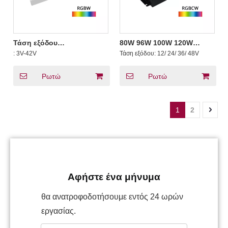
Τάση εξόδου
80W 96W 100W 120W
προγράμματος οδήγησης
Κατηγορία 2 CV RGB CW
:
3V-42V
Τάση εξόδου:
12/ 24/ 36/ 48V
LED 100W 500mA-2500mA
DMX Dimmable LED Driver
12V-93V DC σταθερού
12V 24V 36V 48V
ρεύματος 3 4 καναλιών
Ρωτώ
Ρωτώ
RDM DMX RGB RGBW LED
1
2
Αφήστε ένα μήνυμα
θα ανατροφοδοτήσουμε εντός 24 ωρών
εργασίας.