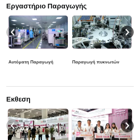
Εργαστήριο Παραγωγής
Εκθεση
2