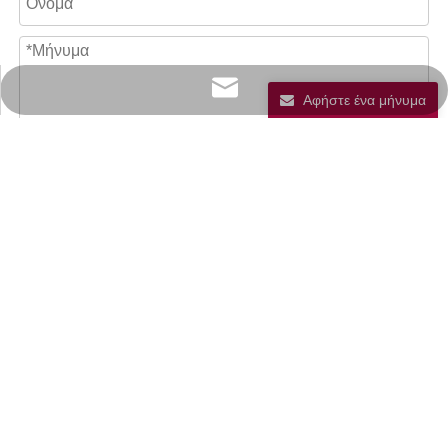
info@scpower.net .cn
Αφήστε ένα μήνυμα
Υποτάσσομαι
Σπίτι
Για
Προϊόντα