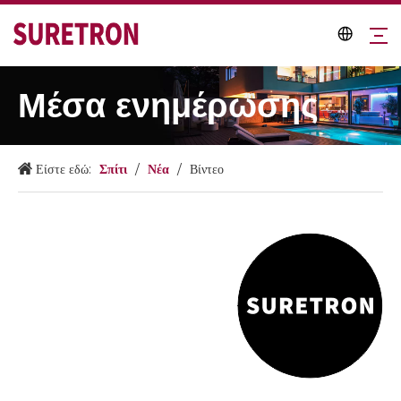
Μέσα ενημέρωσης
Είστε εδώ:
Σπίτι
/
Νέα
/
Βίντεο