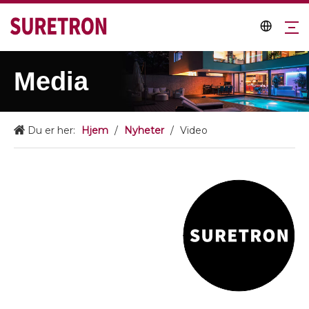
Media
Du er her:
Hjem
/
Nyheter
/
Video