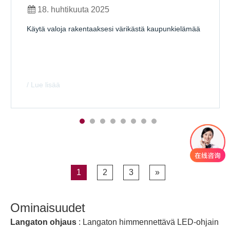
18. huhtikuuta 2025
Käytä valoja rakentaaksesi värikästä kaupunkielämää
/ Lue lisää
1
2
3
»
Ominaisuudet
Langaton ohjaus
: Langaton himmennettävä LED-ohjain