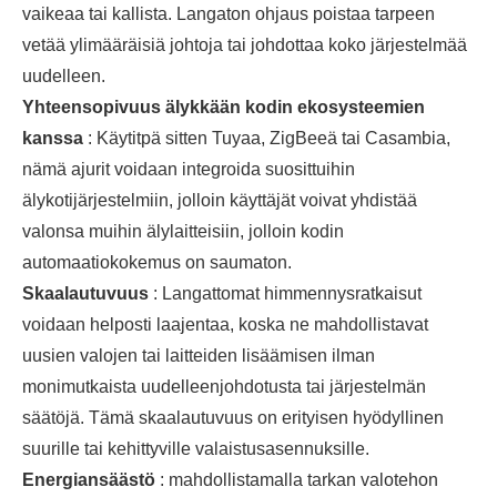
vaikeaa tai kallista. Langaton ohjaus poistaa tarpeen
vetää ylimääräisiä johtoja tai johdottaa koko järjestelmää
uudelleen.
Yhteensopivuus älykkään kodin ekosysteemien
kanssa
: Käytitpä sitten Tuyaa, ZigBeeä tai Casambia,
nämä ajurit voidaan integroida suosittuihin
älykotijärjestelmiin, jolloin käyttäjät voivat yhdistää
valonsa muihin älylaitteisiin, jolloin kodin
automaatiokokemus on saumaton.
Skaalautuvuus
: Langattomat himmennysratkaisut
voidaan helposti laajentaa, koska ne mahdollistavat
uusien valojen tai laitteiden lisäämisen ilman
monimutkaista uudelleenjohdotusta tai järjestelmän
säätöjä. Tämä skaalautuvuus on erityisen hyödyllinen
suurille tai kehittyville valaistusasennuksille.
Energiansäästö
: mahdollistamalla tarkan valotehon