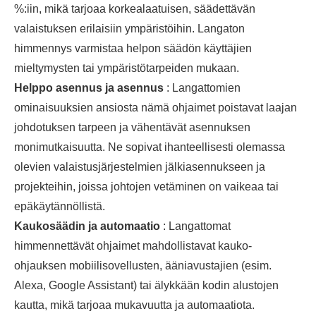
%:iin, mikä tarjoaa korkealaatuisen, säädettävän
valaistuksen erilaisiin ympäristöihin. Langaton
himmennys varmistaa helpon säädön käyttäjien
mieltymysten tai ympäristötarpeiden mukaan.
Helppo asennus ja asennus
: Langattomien
ominaisuuksien ansiosta nämä ohjaimet poistavat laajan
johdotuksen tarpeen ja vähentävät asennuksen
monimutkaisuutta. Ne sopivat ihanteellisesti olemassa
olevien valaistusjärjestelmien jälkiasennukseen ja
projekteihin, joissa johtojen vetäminen on vaikeaa tai
epäkäytännöllistä.
Kaukosäädin ja automaatio
: Langattomat
himmennettävät ohjaimet mahdollistavat kauko-
ohjauksen mobiilisovellusten, ääniavustajien (esim.
Alexa, Google Assistant) tai älykkään kodin alustojen
kautta, mikä tarjoaa mukavuutta ja automaatiota.