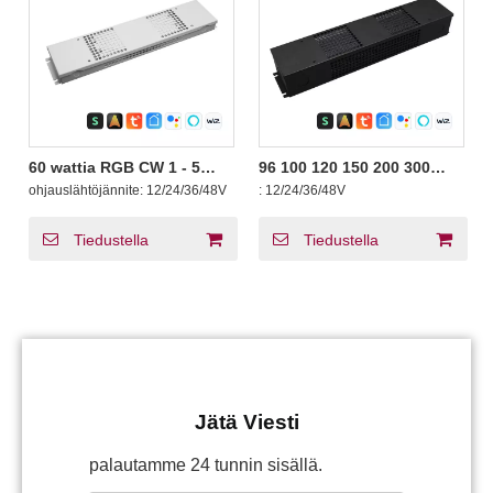
60 wattia RGB CW 1 - 5
96 100 120 150 200 300
kanavaa BLE-
Watt RGB CW BLE
ohjauslähtöjännite:
12/24/36/48V
:
12/24/36/48V
himmennettävä Tuya
Himmentävä Tuya Silvair
Silvair Casambi LED-ohjain
Casambi App LED-ohjain
CV-valaistuksen
Vakiojännite 12VDC 24VDC
Tiedustella
Tiedustella
Lähtölähtöjännite
Jätä Viesti
palautamme 24 tunnin sisällä.