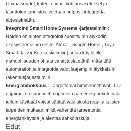
Ominaisuudet, kuten ajoitus, kohtausasetukset ja
läsnäolon tunnistus, voidaan helposti integroida
järjestelmään.
Integrointi Smart Home Systems -järjestelmiin
:
Näiden ohjainten integrointi suosittuihin älykodin
ekosysteemeihin (esim. Alexa-, Google Home-, Tuya
Smart- tai ZigBee-keskittimiin) antaa käyttäjille
mahdollisuuden ohjata valaistusta etänä, määrittää
automaation ja integroida valot laajempiin älykkäisiin
rakennusjärjestelmiin.
Energiatehokkuus
: Langattomat himmennettävät LED-
ohjaimet on suunniteltu optimoimaan energiankulutusta,
jolloin käyttäjät voivat säätää valaistusta reaaliaikaisten
tarpeiden mukaan, mikä vähentää tarpeetonta
energiankäyttöä ja alentaa sähkölaskuja.
Edut