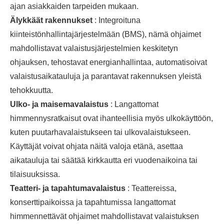
ajan asiakkaiden tarpeiden mukaan.
Älykkäät rakennukset
: Integroituna
kiinteistönhallintajärjestelmään (BMS), nämä ohjaimet
mahdollistavat valaistusjärjestelmien keskitetyn
ohjauksen, tehostavat energianhallintaa, automatisoivat
valaistusaikatauluja ja parantavat rakennuksen yleistä
tehokkuutta.
Ulko- ja maisemavalaistus
: Langattomat
himmennysratkaisut ovat ihanteellisia myös ulkokäyttöön,
kuten puutarhavalaistukseen tai ulkovalaistukseen.
Käyttäjät voivat ohjata näitä valoja etänä, asettaa
aikatauluja tai säätää kirkkautta eri vuodenaikoina tai
tilaisuuksissa.
Teatteri- ja tapahtumavalaistus
: Teattereissa,
konserttipaikoissa ja tapahtumissa langattomat
himmennettävät ohjaimet mahdollistavat valaistuksen