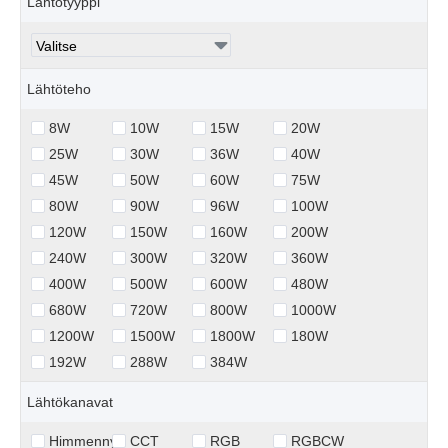
Lähtötyyppi
Lähtöteho
8W
10W
15W
20W
25W
30W
36W
40W
45W
50W
60W
75W
80W
90W
96W
100W
120W
150W
160W
200W
240W
300W
320W
360W
400W
500W
600W
480W
680W
720W
800W
1000W
1200W
1500W
1800W
180W
192W
288W
384W
Lähtökanavat
Himmennys
CCT
RGB
RGBCW