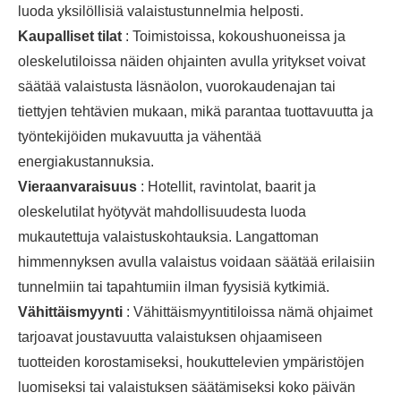
luoda yksilöllisiä valaistustunnelmia helposti.
Kaupalliset tilat
: Toimistoissa, kokoushuoneissa ja
oleskelutiloissa näiden ohjainten avulla yritykset voivat
säätää valaistusta läsnäolon, vuorokaudenajan tai
tiettyjen tehtävien mukaan, mikä parantaa tuottavuutta ja
työntekijöiden mukavuutta ja vähentää
energiakustannuksia.
Vieraanvaraisuus
: Hotellit, ravintolat, baarit ja
oleskelutilat hyötyvät mahdollisuudesta luoda
mukautettuja valaistuskohtauksia. Langattoman
himmennyksen avulla valaistus voidaan säätää erilaisiin
tunnelmiin tai tapahtumiin ilman fyysisiä kytkimiä.
Vähittäismyynti
: Vähittäismyyntitiloissa nämä ohjaimet
tarjoavat joustavuutta valaistuksen ohjaamiseen
tuotteiden korostamiseksi, houkuttelevien ympäristöjen
luomiseksi tai valaistuksen säätämiseksi koko päivän