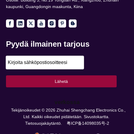
Osoite: Building 3, No.19 Yongtian Rd., Xiangzhou, Zhuhain
kaupunki, Guangdongin maakunta, Kiina
Pyydä ilmainen tarjous
Lähetä
verkossa
Tekijänoikeudet ©
2026
Zhuhai Shengchang Electronics Co.,
Ltd. Kaikki oikeudet pidätetään.
Sivustokartta.
Tietosuojakäytäntö.
粤ICP备14098035号-2