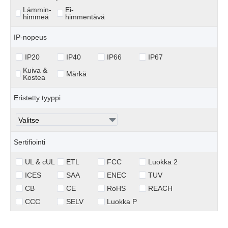
Lämmin-
Ei-
himmeä
himmentävä
IP-nopeus
IP20
IP40
IP66
IP67
Kuiva &
Märkä
Kostea
Eristetty tyyppi
Sertifiointi
UL & cUL
ETL
FCC
Luokka 2
ICES
SAA
ENEC
TUV
CB
CE
RoHS
REACH
CCC
SELV
Luokka P