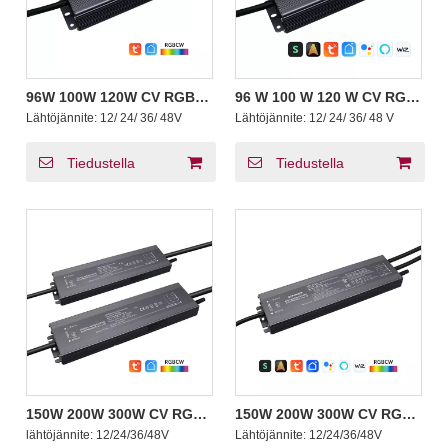
96W 100W 120W CV RGB
96 W 100 W 120 W CV RGB
CW ZigBee Tuya Smart Life
CW 1 - 5 kanavaa BLE
Lähtöjännite:
12/ 24/ 36/ 48V
Lähtöjännite:
12/ 24/ 36/ 48 V
-sovellukset Vakiojännite
Himmennettävä Tuya
Virtalähde 100-277V 100V
Silvair Wiz Casambi LED-
110V 120V 220V 230V 240V
ajurit 12 24 36 48 V
Tiedustella
Tiedustella
150W 200W 300W CV RGB
150W 200W 300W CV RGB
CW ZigBee 3.0 Pro+ Smart
CW 1 - 5 kanavaa BLE
lähtöjännite:
12/24/36/48V
Lähtöjännite:
12/24/36/48V
LED -ohjain 25A Max DC
Himmennettävä Tuya