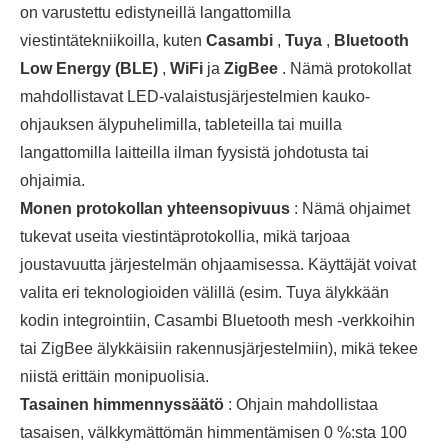
on varustettu edistyneillä langattomilla
viestintätekniikoilla, kuten
Casambi
,
Tuya
,
Bluetooth
Low Energy (BLE)
,
WiFi
ja
ZigBee
. Nämä protokollat ​​
mahdollistavat LED-valaistusjärjestelmien kauko-
ohjauksen älypuhelimilla, tableteilla tai muilla
langattomilla laitteilla ilman fyysistä johdotusta tai
ohjaimia.
Monen protokollan yhteensopivuus
: Nämä ohjaimet
tukevat useita viestintäprotokollia, mikä tarjoaa
joustavuutta järjestelmän ohjaamisessa. Käyttäjät voivat
valita eri teknologioiden välillä (esim. Tuya älykkään
kodin integrointiin, Casambi Bluetooth mesh -verkkoihin
tai ZigBee älykkäisiin rakennusjärjestelmiin), mikä tekee
niistä erittäin monipuolisia.
Tasainen himmennyssäätö
: Ohjain mahdollistaa
tasaisen, välkkymättömän himmentämisen 0 %:sta 100