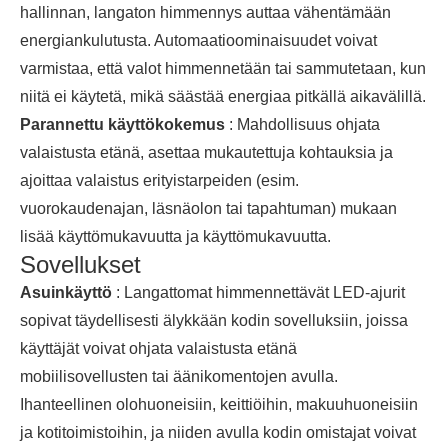
hallinnan, langaton himmennys auttaa vähentämään
energiankulutusta. Automaatioominaisuudet voivat
varmistaa, että valot himmennetään tai sammutetaan, kun
niitä ei käytetä, mikä säästää energiaa pitkällä aikavälillä.
Parannettu käyttökokemus
: Mahdollisuus ohjata
valaistusta etänä, asettaa mukautettuja kohtauksia ja
ajoittaa valaistus erityistarpeiden (esim.
vuorokaudenajan, läsnäolon tai tapahtuman) mukaan
lisää käyttömukavuutta ja käyttömukavuutta.
Sovellukset
Asuinkäyttö
: Langattomat himmennettävät LED-ajurit
sopivat täydellisesti älykkään kodin sovelluksiin, joissa
käyttäjät voivat ohjata valaistusta etänä
mobiilisovellusten tai äänikomentojen avulla.
Ihanteellinen olohuoneisiin, keittiöihin, makuuhuoneisiin
ja kotitoimistoihin, ja niiden avulla kodin omistajat voivat