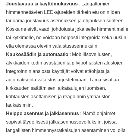
Joustavuus ja käyttömukavuus
: Langattomien
himmennettävien LED-ajureiden tärkein etu on niiden
tarjoama joustavuus asennuksen ja ohjauksen suhteen.
Koska ne eivät vaadi johdotusta jokaiselle himmentimelle
tai kytkimelle, ne voidaan helposti integroida sekä uusiin
että olemassa oleviin valaistusasennuksiin.
Kaukosäädin ja automaatio
: Mobiilisovellusten,
älykkäiden kodin avustajien ja pilvipohjaisten alustojen
integroinnin ansiosta käyttäjät voivat etäohjata ja
automatisoida valaistusjärjestelmiään. Tämä sisältää
kirkkauden säätämisen, aikataulujen luomisen,
kohtausten asettamisen ja reagoinnin ympäristön
laukaisimiin.
Helppo asennus ja jälkiasennus
: Nämä ohjaimet
sopivat täydellisesti jälkiasennussovelluksiin, joissa
langallisten himmennysratkaisujen asentaminen voi olla