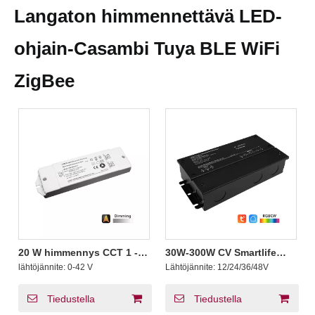
Langaton himmennettävä LED-
ohjain-Casambi Tuya BLE WiFi
ZigBee
20 W himmennys CCT 1 - 2
30W-300W CV Smartlife
kanavaa BLE Casambi
App Langaton himmennys
lähtöjännite:
0-42 V
Lähtöjännite:
12/24/36/48V
vakiovirta LED-ohjain 0 -
Zigbee LED -ohjain
650 mA 6 - 42 volttia LED-
vakiokytkimellä LED Stripe
paneelin
Zigbee Dimmerille CCT
Tiedustella
Tiedustella
RGB RGBW RGBCCT LED