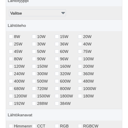
Lähtötyyppi
Lähtöteho
8W
10W
15W
20W
25W
30W
36W
40W
45W
50W
60W
75W
80W
90W
96W
100W
120W
150W
160W
200W
240W
300W
320W
360W
400W
500W
600W
480W
680W
720W
800W
1000W
1200W
1500W
1800W
180W
192W
288W
384W
Lähtökanavat
Himmennys
CCT
RGB
RGBCW