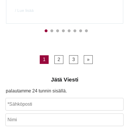
/ Lue lisää
1
2
3
»
Jätä Viesti
palautamme 24 tunnin sisällä.