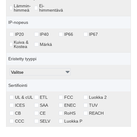
Lämmin-
Ei-
himmeä
himmentävä
IP-nopeus
IP20
IP40
IP66
IP67
Kuiva &
Märkä
Kostea
Eristetty tyyppi
Sertifiointi
UL & cUL
ETL
FCC
Luokka 2
ICES
SAA
ENEC
TUV
CB
CE
RoHS
REACH
CCC
SELV
Luokka P