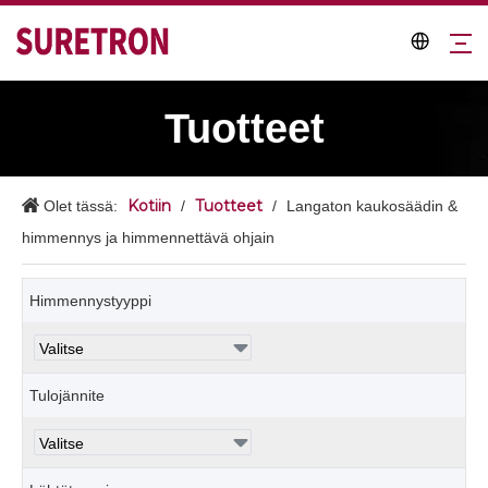
Tuotteet
Kotiin
Tuotteet
Olet tässä:
/
/
Langaton kaukosäädin &
himmennys ja himmennettävä ohjain
Himmennystyyppi
Tulojännite