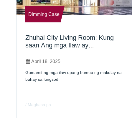
Dimming Case
Zhuhai City Living Room: Kung
saan Ang mga Ilaw ay
Nagpapailaw sa Isang Masiglang
Urban Lifestyle
Abril 18, 2025
Gumamit ng mga ilaw upang bumuo ng makulay na
buhay sa lungsod
/ Magbasa pa