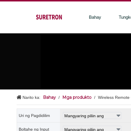
Bahay
Tungk
Bahay
Mga produkto
Narito ka:
/
/
Wireless Remote 
Uri ng Pagdidilim
Boltahe ng Input