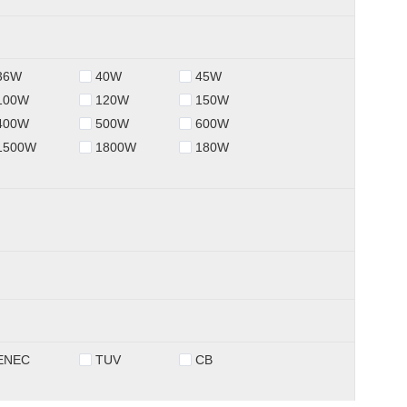
36W
40W
45W
100W
120W
150W
400W
500W
600W
1500W
1800W
180W
ENEC
TUV
CB