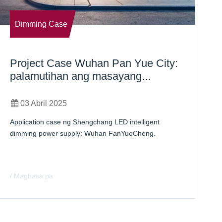
Dimming Case
Project Case Wuhan Pan Yue City:
B
palamutihan ang masayang
k
tahanan ng mga ilaw
H
03 Abril 2025
Application case ng Shengchang LED intelligent
G
dimming power supply: Wuhan FanYueCheng.
k
/ Magbasa pa
/