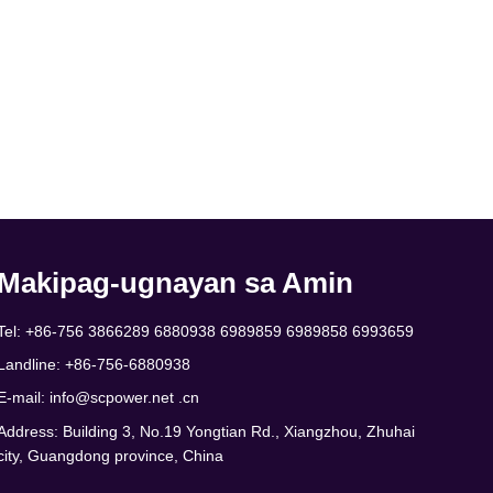
Makipag-ugnayan sa Amin
Tel: +86-756 3866289 6880938 6989859 6989858 6993659
Landline: +86-756-6880938
E-mail:
info@scpower.net .cn
Address: Building 3, No.19 Yongtian Rd., Xiangzhou, Zhuhai
city, Guangdong province, China