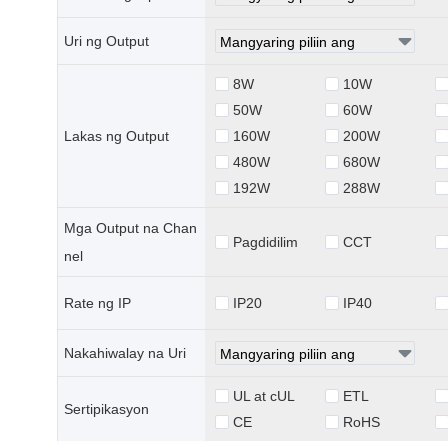
Uri ng Output
8W
10W
50W
60W
Lakas ng Output
160W
200W
480W
680W
192W
288W
Mga Output na Chan
Pagdidilim
CCT
nel
Rate ng IP
IP20
IP40
Nakahiwalay na Uri
UL at cUL
ETL
Sertipikasyon
CE
RoHS