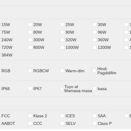
15W
20W
25W
30W
75W
80W
90W
96W
240W
300W
320W
360W
720W
800W
1000W
1200W
384W
Hindi
RGB
RGBCW
Warm-dim
Pagdidilim
Tuyo at
IP66
IP67
basa
Mamasa-masa
FCC
Klase 2
ICES
SAA
AABOT
CCC
SELV
Class P