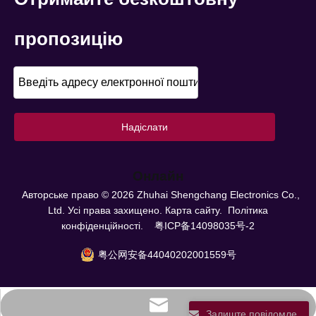
пропозицію
Надіслати
Онлайн
Авторське право ©
2026
Zhuhai Shengchang Electronics Co.,
Ltd. Усі права захищено.
Карта сайту.
Політика
конфіденційності.
粤ICP备14098035号-2
粤公网安备44040202001559号
info@scpower.net .cn
Залиште повідомлення