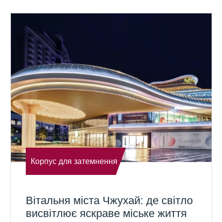
Корпус для затемнення
Вітальня міста Чжухай: де світло
висвітлює яскраве міське життя