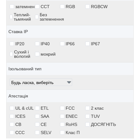
затемнення
CCT
RGB
RGBCW
Теплий-
Без
тьмяний
затемнення
Ставка IP
IP20
IP40
IP66
IP67
Сухий і
мокрий
вологий
Ізольований тип
Атестація
UL & cUL
ETL
FCC
2 клас
ICES
SAA
ENEC
TUV
CB
CE
RoHS
ДОСЯГНІТЬ
CCC
SELV
Клас П