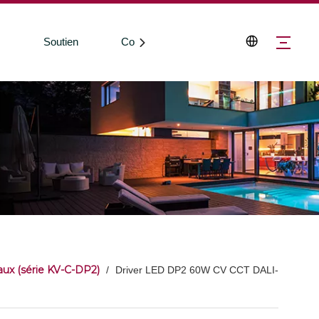
s
Soutien
Contactez-nous
ux (série KV-C-DP2)
/
Driver LED DP2 60W CV CCT DALI-