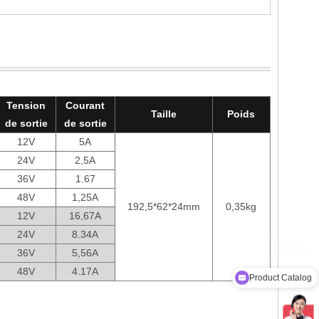
Tension
Courant
Taille
Poids
de sortie
de sortie
12V
5A
24V
2,5A
36V
1.67
48V
1,25A
192,5*62*24mm
0,35kg
12V
16,67A
24V
8.34A
36V
5,56A
48V
4.17A
Product Catalog