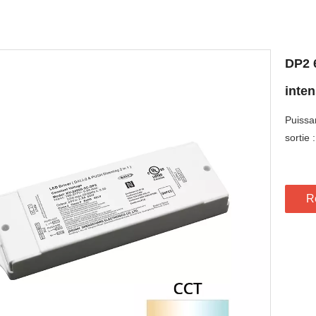
DP2 
inte
Puissa
sortie :
R