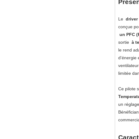
Présen
Le
driver
conçue pou
un PFC (P
sortie
à t
le rend ad
d'énergie 
ventilateu
limitée da
Ce pilote 
Temperat
un réglage 
Bénéficia
commerciau
Caract