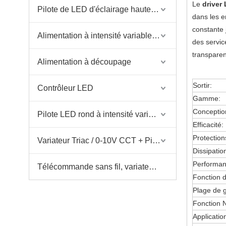
Le
driver
Pilote de LED d'éclairage haute puissance
dans les e
constante 
Alimentation à intensité variable pour bande LED AC
des servic
transparent
Alimentation à découpage
Sortir:
Contrôleur LED
Gamme:
Conceptio
Pilote LED rond à intensité variable de petite taille
Efficacité:
Protection
Variateur Triac / 0-10V CCT + Pilote Triac / 0-10V CCT
Dissipatio
Performan
Télécommande sans fil, variateur et pilote variable
Fonction d
Plage de g
Fonction 
Applicatio