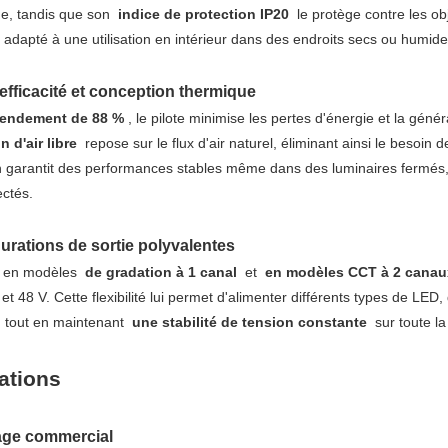
ue, tandis que son
indice de protection IP20
le protège contre les ob
d adapté à une utilisation en intérieur dans des endroits secs ou humide
 efficacité et conception thermique
rendement de 88 %
, le pilote minimise les pertes d'énergie et la gé
 d'air libre
repose sur le flux d'air naturel, éliminant ainsi le besoin
 garantit des performances stables même dans des luminaires fermés, p
ctés.
gurations de sortie polyvalentes
e en modèles
de gradation à 1 canal
et
en modèles CCT à 2 cana
 et 48 V. Cette flexibilité lui permet d'alimenter différents types de L
, tout en maintenant
une stabilité de tension constante
sur toute la
ations
rage commercial