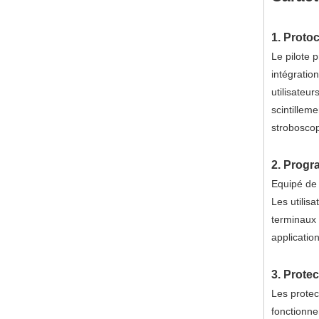
1. Proto
Le pilote
intégratio
utilisateur
scintillem
stroboscop
2. Progr
Equipé d
Les utilis
terminaux d
applicatio
3. Protec
Les protec
fonctionne