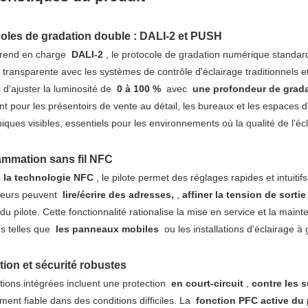
coles de gradation double : DALI-2 et PUSH
 prend en charge
DALI-2
, le protocole de gradation numérique standard
n transparente avec les systèmes de contrôle d'éclairage traditionnels et
s d'ajuster la luminosité de
0 à 100 %
avec
une profondeur de grada
ent pour les présentoirs de vente au détail, les bureaux et les espaces 
iques visibles, essentiels pour les environnements où la qualité de l'écl
ammation sans fil NFC
e
la technologie NFC
, le pilote permet des réglages rapides et intuit
ateurs peuvent
lire/écrire des adresses,
,
affiner la tension de sorti
u pilote. Cette fonctionnalité rationalise la mise en service et la maint
ns telles que
les panneaux mobiles
ou les installations d'éclairage à
tion et sécurité robustes
tions intégrées incluent une protection
en court-circuit
,
contre les 
ment fiable dans des conditions difficiles. La
fonction PFC active du 