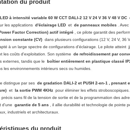
tation du produit
 LED à intensité variable 60 W CCT DALI-2 12 V 24 V 36 V 48 V DC
e
r les applications
d'éclairage LED
et
de panneaux mobiles
. Avec
ower Factor Correction) actif intégré
, ce pilote garantit des perfor
ension constante (CV)
dans plusieurs configurations (12 V, 24 V, 36 
apté à un large spectre de configurations d'éclairage. Le pilote atteint
et les coûts d'exploitation. Son système
de refroidissement par conve
rs externes, tandis que le
boîtier entièrement en plastique classé I
ns les environnements intérieurs secs ou humides.
se distingue par ses
de gradation DALI-2 et PUSH 2-en-1 , prenant 
ure)
et
la sortie PWM 4KHz
pour éliminer les effets stroboscopique
précis sans fil de la tension de sortie et de la programmation des adresses
nt d'une
garantie de 5 ans
, il allie durabilité et technologie de point
x, industriels et architecturaux.
éristiques du produit