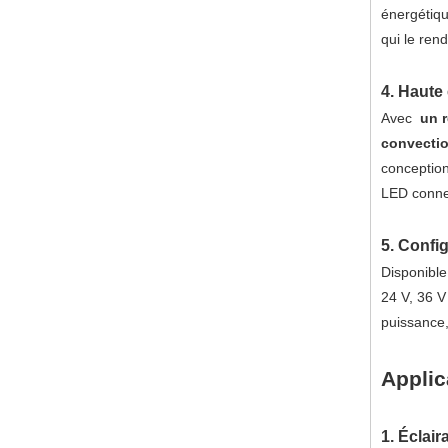
énergétiq
qui le ren
4. Haute
Avec
un 
convection
conception
LED conne
5. Confi
Disponibl
24 V, 36 V
puissance
Applic
1. Éclai