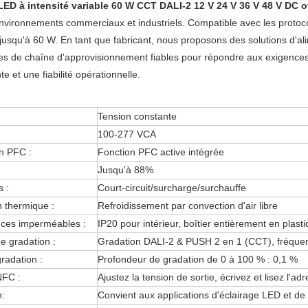
 LED à intensité variable 60 W CCT DALI-2 12 V 24 V 36 V 48 V DC o
nvironnements commerciaux et industriels. Compatible avec les protocol
jusqu'à 60 W. En tant que fabricant, nous proposons des solutions d'al
es de chaîne d'approvisionnement fiables pour répondre aux exigences 
e et une fiabilité opérationnelle.
Tension constante
100-277 VCA
n PFC :
Fonction PFC active intégrée
Jusqu'à 88%
s :
Court-circuit/surcharge/surchauffe
n thermique :
Refroidissement par convection d'air libre
ces imperméables :
IP20 pour intérieur, boîtier entièrement en plast
e gradation :
Gradation DALI-2 & PUSH 2 en 1 (CCT), fréque
radation :
Profondeur de gradation de 0 à 100 % : 0,1 %
NFC :
Ajustez la tension de sortie, écrivez et lisez l'ad
n:
Convient aux applications d'éclairage LED et d