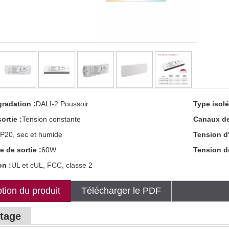
radation :
DALI-2 Poussoir
Type isolé
ortie :
Tension constante
Canaux de 
IP20, sec et humide
Tension d'
 de sortie :
60W
Tension de
on :
UL et cUL, FCC, classe 2
tion du produit
Télécharger le PDF
tage