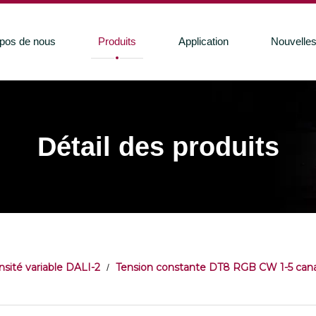
pos de nous
Produits
Application
Nouvelle
Détail des produits
nsité variable DALI-2
Tension constante DT8 RGB CW 1-5 cana
/