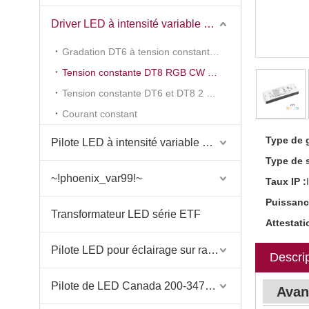
Driver LED à intensité variable DALI-2
Gradation DT6 à tension constante, 1 canal (série KV-DP2)
Tension constante DT8 RGB CW 1-5 canaux (série KV-C-DP2)
Tension constante DT6 et DT8 2 en 1 (série KV-G-DP2)
Courant constant
Type de g
Pilote LED à intensité variable DMX512
Type de s
~!phoenix_var99!~
Taux IP :
Puissance
Transformateur LED série ETF
Attestati
Pilote LED pour éclairage sur rail magnétique
Descrip
Pilote de LED Canada 200-347VAC
Avan