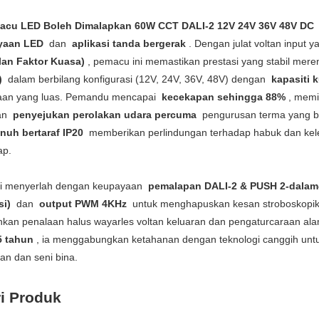
acu LED Boleh Dimalapkan 60W CCT DALI-2 12V 24V 36V 48V DC
yaan LED
dan
aplikasi tanda bergerak
. Dengan julat voltan input 
lan Faktor Kuasa)
, pemacu ini memastikan prestasi yang stabil mere
)
dalam berbilang konfigurasi (12V, 24V, 36V, 48V) dengan
kapasiti
aan yang luas. Pemandu mencapai
kecekapan sehingga 88%
, memi
kan
penyejukan perolakan udara percuma
pengurusan terma yang bo
enuh bertaraf IP20
memberikan perlindungan terhadap habuk dan kel
ap.
i menyerlah dengan keupayaan
pemalapan DALI-2 & PUSH 2-dalam
si)
dan
output PWM 4KHz
untuk menghapuskan kesan stroboskopi
an penalaan halus wayarles voltan keluaran dan pengaturcaraan alama
5 tahun
, ia menggabungkan ketahanan dengan teknologi canggih unt
ian dan seni bina.
ri Produk