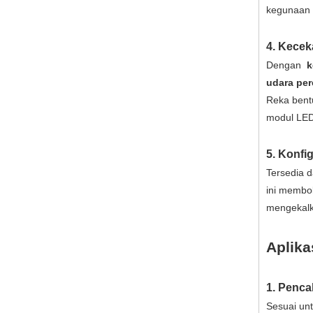
kegunaan d
4. Kecek
Dengan
k
udara pe
Reka bent
modul LED
5. Konfi
Tersedia 
ini membol
mengeka
Aplika
1. Penca
Sesuai un