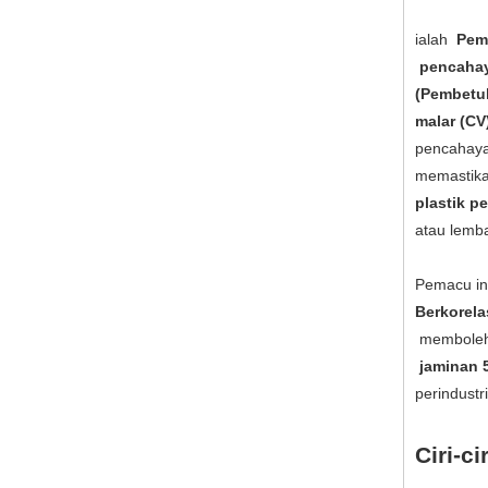
ialah
Pem
pencaha
(Pembetu
malar (CV
pencahay
memasti
plastik p
atau lemb
Pemacu in
Berkorela
membolehk
jaminan 
perindustr
Ciri-ci