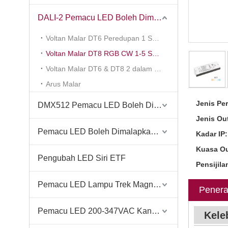
DALI-2 Pemacu LED Boleh Dimalapkan
Voltan Malar DT6 Peredupan 1 Saluran (Siri KV-DP2)
Voltan Malar DT8 RGB CW 1-5 Saluran (Siri KV-C-DP2)
Voltan Malar DT6 & DT8 2 dalam 1 (Siri KV-G-DP2)
Arus Malar
Jenis Pe
DMX512 Pemacu LED Boleh Dimalapkan
Jenis Ou
Pemacu LED Boleh Dimalapkan Tanpa Wayar-Casambi Tuya BLE WiFi ZigBee
Kadar IP:
Kuasa Ou
Pengubah LED Siri ETF
Pensijila
Pemacu LED Lampu Trek Magnetik
Penera
Pemacu LED 200-347VAC Kanada
Kele