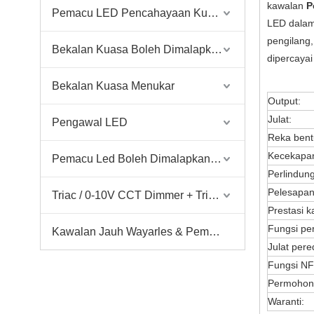
kawalan
P
Pemacu LED Pencahayaan Kuasa Tinggi
LED dalam 
pengilang
Bekalan Kuasa Boleh Dimalapkan Jalur LED AC
dipercaya
Bekalan Kuasa Menukar
Output:
Julat:
Pengawal LED
Reka bent
Kecekapa
Pemacu Led Boleh Dimalapkan Bulat Saiz Kecil
Perlindun
Pelesapan
Triac / 0-10V CCT Dimmer + Triac / 0-10V CCT Driver
Prestasi ka
Fungsi pe
Kawalan Jauh Wayarles & Pemandu Dimmer & Dimalapkan
Julat per
Fungsi NF
Permohon
Waranti: