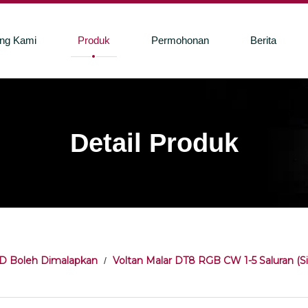
ang Kami
Produk
Permohonan
Berita
Detail Produk
D Boleh Dimalapkan
Voltan Malar DT8 RGB CW 1-5 Saluran (Si
/