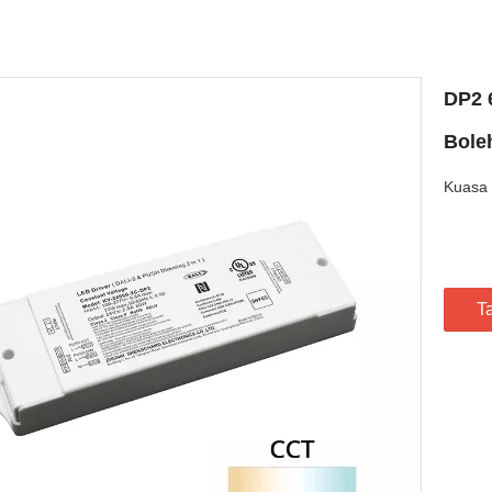
DP2 
Bole
Kuasa 
T