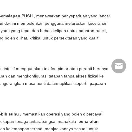
pemalapan PUSH
, menawarkan penyepaduan yang lancar
sian dwi ini membolehkan pengguna melaraskan kecerahan
aan yang tepat dan bebas kelipan untuk paparan runcit,
oleh dilihat, kritikal untuk persekitaran yang kualiti
info@scp
ntuitif menggunakan telefon pintar atau peranti berdaya
aran
dan mengkonfigurasi tetapan tanpa akses fizikal ke
engurangkan masa henti dalam aplikasi seperti
paparan
ebih suhu
, memastikan operasi yang boleh dipercayai
cekapan tenaga antarabangsa, manakala
penarafan
dan kelembapan terhad, menjadikannya sesuai untuk