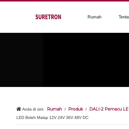
Rumah
Tent
Rumah
Produk
DALI-2 Pemacu LE
Anda di sini:
/
/
LED Boleh Malap 12V 24V 36V 48V DC