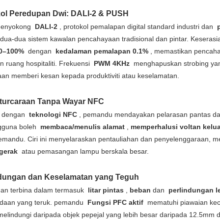
kol Peredupan Dwi: DALI-2 & PUSH
menyokong
DALI-2
, protokol pemalapan digital standard industri dan
dua-dua sistem kawalan pencahayaan tradisional dan pintar. Kesera
0–100%
dengan
kedalaman pemalapan 0.1%
, memastikan pencahay
n ruang hospitaliti. Frekuensi
PWM 4KHz
menghapuskan strobing yang b
an memberi kesan kepada produktiviti atau keselamatan.
aturcaraan Tanpa Wayar NFC
i dengan
teknologi NFC
, pemandu mendayakan pelarasan pantas dan i
gguna boleh
membaca/menulis alamat
,
memperhalusi voltan kelu
pemandu. Ciri ini menyelaraskan pentauliahan dan penyelenggaraan, m
rgerak
atau pemasangan lampu berskala besar.
ndungan dan Keselamatan yang Teguh
gan terbina dalam termasuk
litar pintas
,
beban
dan
perlindungan l
daan yang teruk. pemandu
Fungsi PFC aktif
mematuhi piawaian ke
elindungi daripada objek pepejal yang lebih besar daripada 12.5mm 