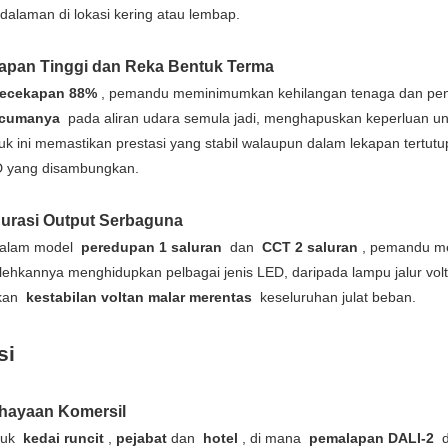
alaman di lokasi kering atau lembap.
apan Tinggi dan Reka Bentuk Terma
ecekapan 88%
, pemandu meminimumkan kehilangan tenaga dan pe
rcumanya
pada aliran udara semula jadi, menghapuskan keperluan u
uk ini memastikan prestasi yang stabil walaupun dalam lekapan tert
 yang disambungkan.
gurasi Output Serbaguna
dalam model
peredupan 1 saluran
dan
CCT 2 saluran
, pemandu men
ehkannya menghidupkan pelbagai jenis LED, daripada lampu jalur volt
lkan
kestabilan voltan malar merentas
keseluruhan julat beban.
si
hayaan Komersil
tuk
kedai runcit
,
pejabat
dan
hotel
, di mana
pemalapan DALI-2