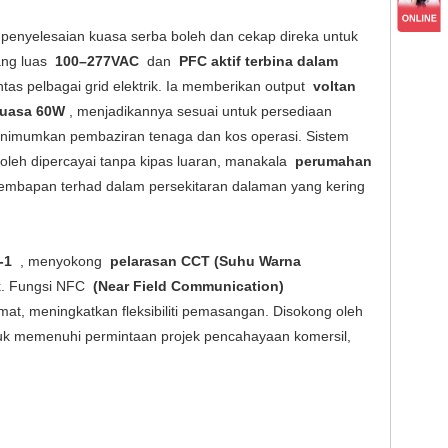
penyelesaian kuasa serba boleh dan cekap direka untuk
yang luas
100–277VAC
dan
PFC aktif terbina dalam
ntas pelbagai grid elektrik. Ia memberikan output
voltan
 kuasa 60W
, menjadikannya sesuai untuk persediaan
nimumkan pembaziran tenaga dan kos operasi. Sistem
leh dipercayai tanpa kipas luaran, manakala
perumahan
embapan terhad dalam persekitaran dalaman yang kering
-1
, menyokong
pelarasan CCT (Suhu Warna
k. Fungsi NFC
(Near Field Communication)
t, meningkatkan fleksibiliti pemasangan. Disokong oleh
uk memenuhi permintaan projek pencahayaan komersil,