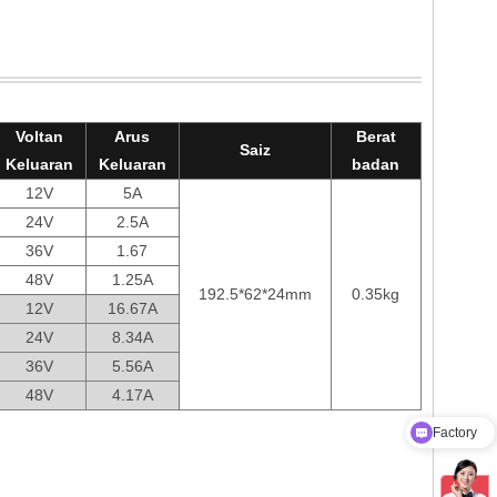
Voltan
Arus
Berat
Saiz
Keluaran
Keluaran
badan
12V
5A
24V
2.5A
36V
1.67
48V
1.25A
192.5*62*24mm
0.35kg
12V
16.67A
24V
8.34A
36V
5.56A
48V
4.17A
Factory
Product Catalog