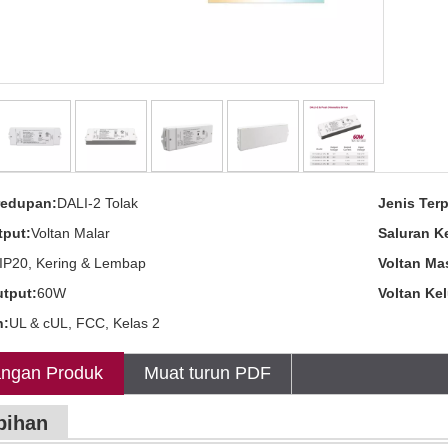
redupan:
DALI-2 Tolak
Jenis Terp
tput:
Voltan Malar
Saluran K
IP20, Kering & Lembap
Voltan Ma
tput:
60W
Voltan Ke
n:
UL & cUL, FCC, Kelas 2
ngan Produk
Muat turun PDF
bihan