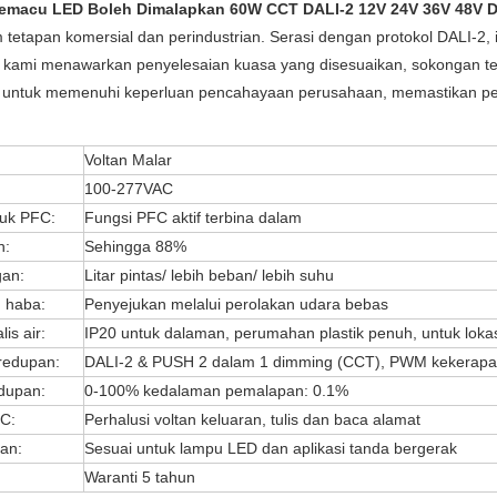
emacu LED Boleh Dimalapkan 60W CCT DALI-2 12V 24V 36V 48V
tetapan komersial dan perindustrian. Serasi dengan protokol DALI-2,
, kami menawarkan penyelesaian kuasa yang disesuaikan, sokongan tek
i untuk memenuhi keperluan pencahayaan perusahaan, memastikan pe
Voltan Malar
100-277VAC
uk PFC:
Fungsi PFC aktif terbina dalam
n:
Sehingga 88%
gan:
Litar pintas/ lebih beban/ lebih suhu
 haba:
Penyejukan melalui perolakan udara bebas
lis air:
IP20 untuk dalaman, perumahan plastik penuh, untuk loka
redupan:
DALI-2 & PUSH 2 dalam 1 dimming (CCT), PWM kekerapan
edupan:
0-100% kedalaman pemalapan: 0.1%
C:
Perhalusi voltan keluaran, tulis dan baca alamat
an:
Sesuai untuk lampu LED dan aplikasi tanda bergerak
Waranti 5 tahun