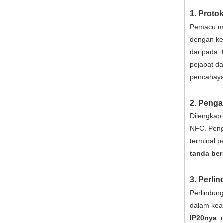
1. Proto
Pemacu 
dengan ke
daripada
pejabat da
pencahaya
2. Peng
Dilengkap
NFC. Pen
terminal 
tanda be
3. Perli
Perlindun
dalam kea
IP20nya
m