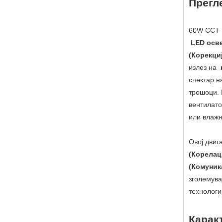
Прегл
60W CC
LED осв
(Корекци
излез на
спектар н
трошоци.
вентилат
или влажн
Овој двиг
(Корелац
(Комуник
зголемува
технологи
Карак