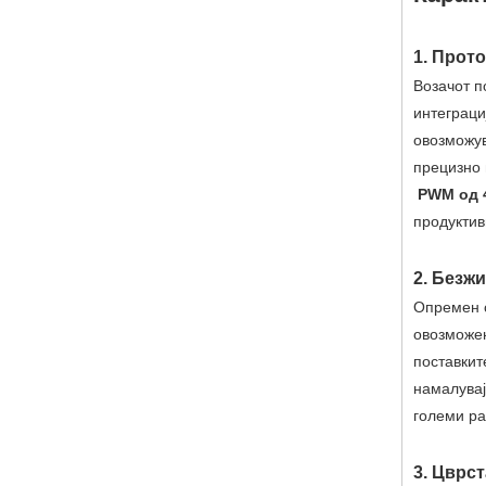
1. Прот
Возачот 
интеграци
овозможув
прецизно 
PWM од 
продуктив
2. Безж
Опремен
овозможе
поставкит
намалувај
големи ра
3. Цврс