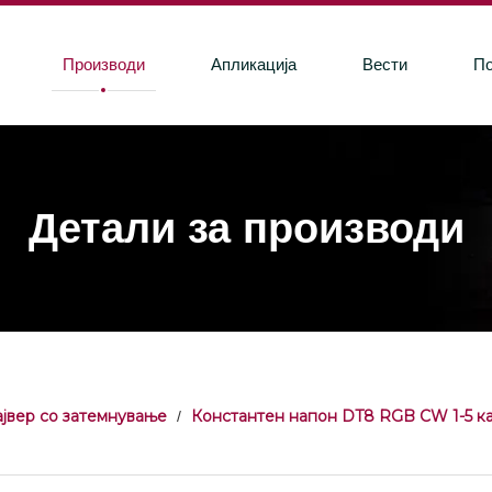
Производи
Апликација
Вести
П
Детали за производи
јвер со затемнување
Константен напон DT8 RGB CW 1-5 ка
/