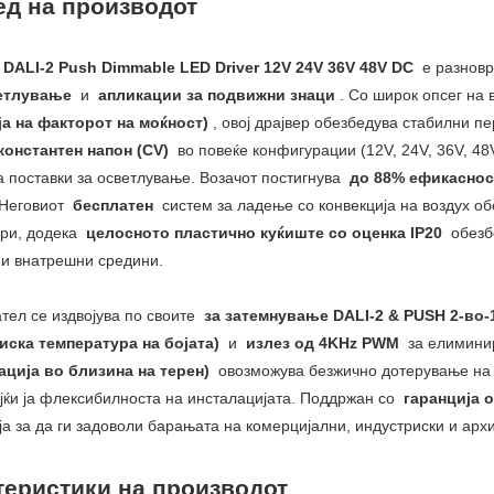
ед на производот
T
DALI-2 Push Dimmable LED Driver 12V 24V 36V 48V DC
е разновр
етлување
и
апликации за подвижни знаци
. Со широк опсег на
ја на факторот на моќност)
, овој драјвер обезбедува стабилни 
константен напон (CV)
во повеќе конфигурации (12V, 24V, 36V, 4
а поставки за осветлување. Возачот постигнува
до 88% ефикасно
 Неговиот
бесплатен
систем за ладење со конвекција на воздух о
ори, додека
целосното пластично куќиште со оценка IP20
обезбе
и внатрешни средини.
ател се издвојува по своите
за затемнување DALI-2 & PUSH 2-во-
иска температура на бојата)
и
излез од 4KHz PWM
за елиминир
ација во близина на терен)
овозможува безжично дотерување на 
јќи ја флексибилноста на инсталацијата. Поддржан со
гаранција 
ја за да ги задоволи барањата на комерцијални, индустриски и арх
теристики на производот