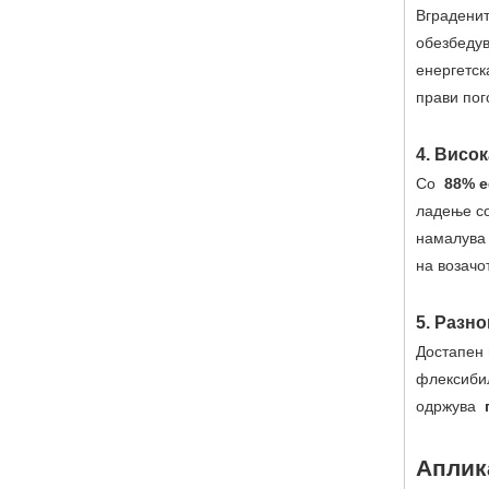
Вграденит
обезбедув
енергетск
прави пог
4. Висо
Со
88% 
ладење со
намалува 
на возачо
5. Разн
Достапен
флексибил
одржува
Аплик