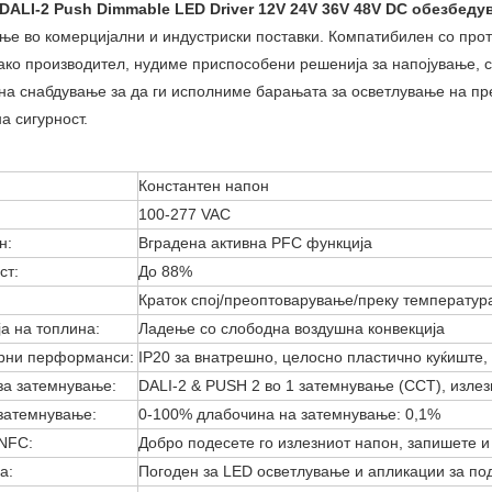
DALI-2 Push Dimmable LED Driver 12V 24V 36V 48V DC обезбеду
ње во комерцијални и индустриски поставки. Компатибилен со прот
ако производител, нудиме приспособени решенија за напојување, с
на снабдување за да ги исполниме барањата за осветлување на пре
а сигурност.
Константен напон
100-277 VAC
н:
Вградена активна PFC функција
ст:
До 88%
Краток спој/преоптоварување/преку температур
а на топлина:
Ладење со слободна воздушна конвекција
рни перформанси:
IP20 за внатрешно, целосно пластично куќиште, 
за затемнување:
DALI-2 & PUSH 2 во 1 затемнување (CCT), изл
затемнување:
0-100% длабочина на затемнување: 0,1%
NFC:
Добро подесете го излезниот напон, запишете и 
а:
Погоден за LED осветлување и апликации за по