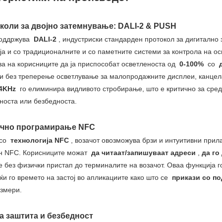
околи за двојно затемнување: DALI-2 & PUSH
поддржува
DALI-2
, индустриски стандарден протокол за дигиталн
ја и со традиционалните и со паметните системи за контрола на о
а на корисниците да ја приспособат осветленоста од
0-100%
со
и без треперење осветлување за малопродажните дисплеи, канцела
4KHz
го елиминира видливото стробирање, што е критично за сред
носта или безбедноста.
ично програмирање NFC
 со
технологија NFC
, возачот овозможува брзи и интуитивни при
н NFC. Корисниците можат
да читаат/запишуваат адреси
,
да го
е без физички пристап до терминалите на возачот. Оваа функција 
ќи го времето на застој во апликациите како што се
прикази со п
змери.
та заштита и безбедност