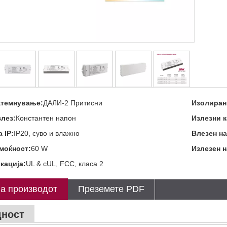
атемнување:
ДАЛИ-2 Притисни
Изолиран
злез:
Константен напон
Излезни 
 IP:
IP20, суво и влажно
Влезен на
моќност:
60 W
Излезен н
кација:
UL & cUL, FCC, класа 2
а производот
Преземете PDF
ност