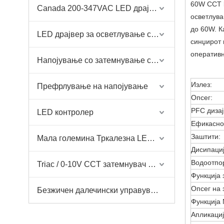
60W CCT
Canada 200-347VAC LED драјвер
осветлува
до 60W. К
LED драјвер за осветлување со висока моќност
синџирот 
оперативн
Напојување со затемнување со AC LED лента
Излез:
Префрлување на напојување
Опсег:
PFC дизај
LED контролер
Ефикасно
Заштити:
Мала големина Тркалезна LED драјвер со затемнување
Дисипациј
Водоотпо
Triac / 0-10V CCT затемнувач + Triac / 0-10V CCT Возач
Функција 
Опсег на 
Безжичен далечински управувач и драјвер за затемнување и затемнување
Функција 
Апликациј