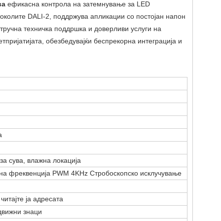
ва
ефикасна контрола на затемнување за LED
околите DALI-2, поддржува апликации со постојан напон
тручна техничка поддршка и доверливи услуги на
тпријатијата, обезбедувајќи беспрекорна интеграција и
а
за сува, влажна локација
езна фреквенција PWM 4KHz Стробоскопско исклучување
читајте ја адресата
движни знаци