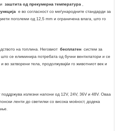
и
заштита од прекумерна температура
,
функција
е во согласност со меѓународните стандарди за
мети поголеми од 12,5 mm и ограничена влага, што го
водството на топлина. Неговиот
бесплатен
систем за
о што се елиминира потребата од бучни вентилатори и се
 во затворени тела, продолжувајќи го животниот век и
т поддржува излезни напони од 12V, 24V, 36V и 48V. Оваа
онски ленти до светилки со висока моќност, додека
ање.