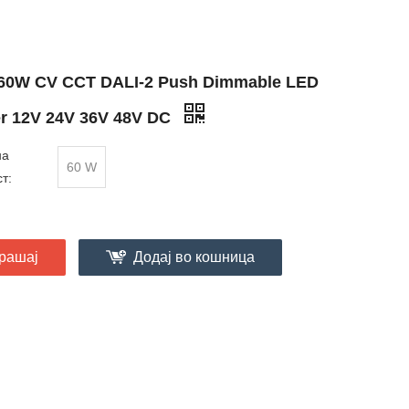
60W CV CCT DALI-2 Push Dimmable LED
er 12V 24V 36V 48V DC
на
60 W
т:
рашај
Додај во кошница