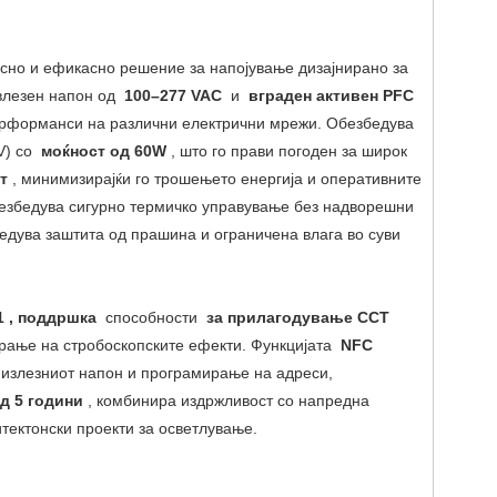
сно и ефикасно решение за напојување дизајнирано за
 влезен напон од
100–277 VAC
и
вграден активен PFC
перформанси на различни електрични мрежи. Обезбедува
8V) со
моќност од 60W
, што го прави погоден за широк
ст
, минимизирајќи го трошењето енергија и оперативните
безбедува сигурно термичко управување без надворешни
дува заштита од прашина и ограничена влага во суви
1 , поддршка
способности
за прилагодување CCT
ање на стробоскопските ефекти. Функцијата
NFC
излезниот напон и програмирање на адреси,
од 5 години
, комбинира издржливост со напредна
итектонски проекти за осветлување.