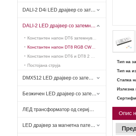
DALI-2 D4i LED драјвер со затемнување
DALI-2 LED драјвер со затемнување
Константен напон DT6 затемнување 1 канал (серија KV-DP2)
Константен напон DT8 RGB CW 1-5 канал (серија KV-C-DP2)
Константен напон DT6 и DT8 2 во 1 (серија KV-G-DP2)
Тип на з
Постојана струја
Тип на и
DMX512 LED драјвер со затемнување
Стапка на
Излезна 
Безжичен LED драјвер со затемнување-Casambi Tuya BLE WiFi ZigBee
Сертифи
ЛЕД трансформатор од серијата ETF
Опис н
LED драјвер за магнетна патека за светло
Пред