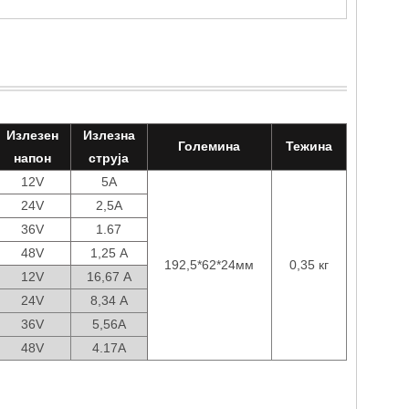
Излезен
Излезна
Големина
Тежина
напон
струја
12V
5А
24V
2,5А
36V
1.67
48V
1,25 А
192,5*62*24мм
0,35 кг
12V
16,67 А
24V
8,34 А
36V
5,56А
48V
4.17А