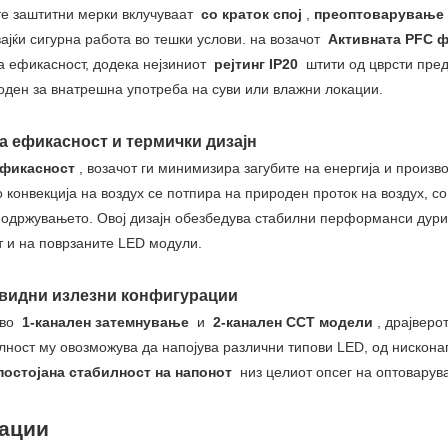
е заштитни мерки вклучуваат
со краток спој
,
преоптоварување
ајќи сигурна работа во тешки услови. на возачот
Активната PFC 
а ефикасност, додека нејзиниот
рејтинг IP20
штити од цврсти пред
оден за внатрешна употреба на суви или влажни локации.
ка ефикасност и термички дизајн
ефикасност
, возачот ги минимизира загубите на енергија и произ
 конвекција на воздух се потпира на природен проток на воздух, с
одржувањето. Овој дизајн обезбедува стабилни перформанси дури и
т и на поврзаните LED модули.
овидни излезни конфигурации
 во
1-канален затемнување
и
2-канален CCT модели
, драјверо
ност му овозможува да напојува различни типови LED, од нисконап
постојана стабилност на напонот
низ целиот опсег на оптоварув
ации