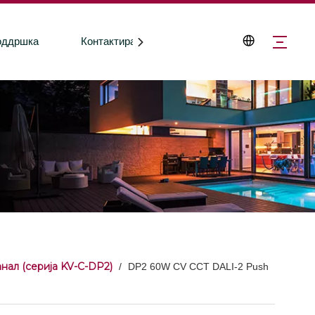
оддршка
Контактирајте со нас
нал (серија KV-C-DP2)
/
DP2 60W CV CCT DALI-2 Push