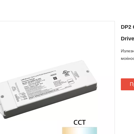
DP2 
Driv
Излез
моќнос
П