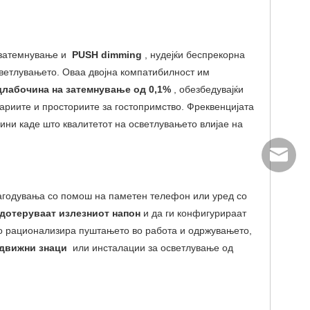
о затемнување и
PUSH dimming
, нудејќи беспрекорна
светлувањето. Оваа двојна компатибилност им
длабочина на затемнување од 0,1%
, обезбедувајќи
риите и просториите за гостопримство. Фреквенцијата
ини каде што квалитетот на осветлувањето влијае на
info@scp
лагодувања со помош на паметен телефон или уред со
 дотеруваат излезниот напон
и да ги конфигурираат
го рационализира пуштањето во работа и одржувањето,
одвижни знаци
или инсталации за осветлување од