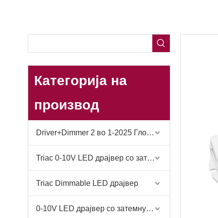
Категорија на
производ
Driver+Dimmer 2 во 1-2025 Глобално деби
Triac 0-10V LED драјвер со затемнување
Triac Dimmable LED драјвер
0-10V LED драјвер со затемнување