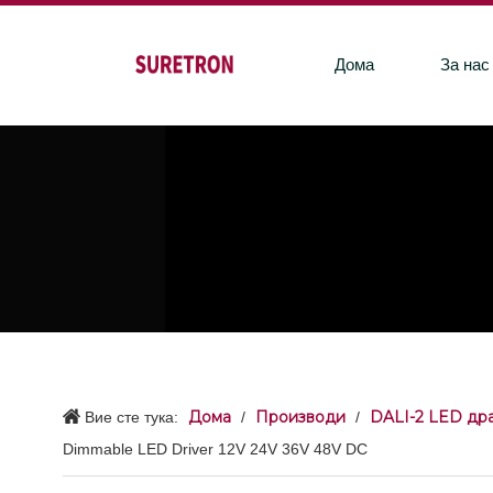
Дома
За нас
Дома
Производи
DALI-2 LED дра
Вие сте тука:
/
/
Dimmable LED Driver 12V 24V 36V 48V DC