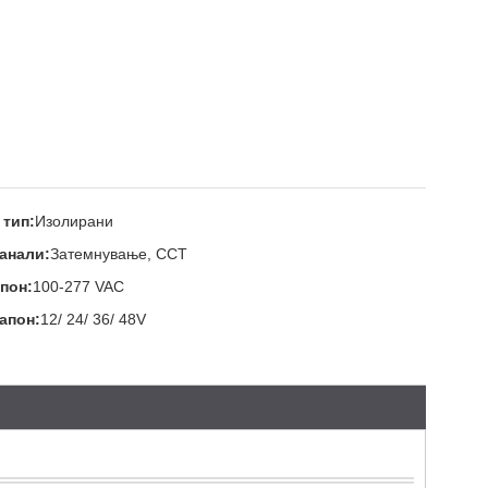
 тип:
Изолирани
канали:
Затемнување, CCT
пон:
100-277 VAC
апон:
12/ 24/ 36/ 48V