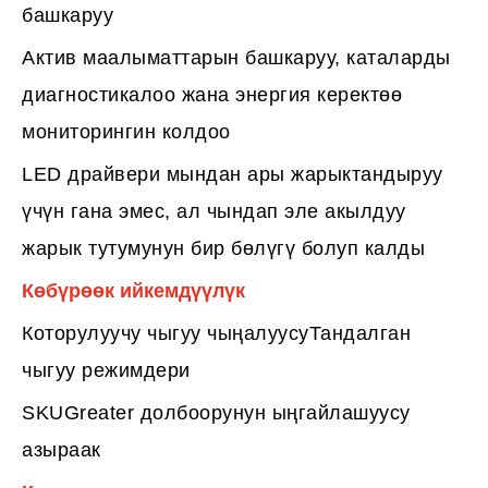
башкаруу
Актив маалыматтарын башкаруу, каталарды
диагностикалоо жана энергия керектөө
мониторингин колдоо
LED драйвери мындан ары жарыктандыруу
үчүн гана эмес, ал чындап эле акылдуу
жарык тутумунун бир бөлүгү болуп калды
Көбүрөөк ийкемдүүлүк
Которулуучу чыгуу чыңалуусуТандалган
чыгуу режимдери
SKUGreater долбоорунун ыңгайлашуусу
азыраак