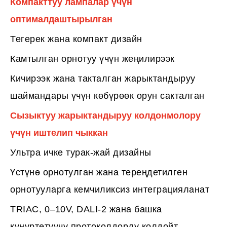
Компакттуу лампалар үчүн
оптималдаштырылган
Тегерек жана компакт дизайн
Камтылган орнотуу үчүн жеңилирээк
Кичирээк жана такталган жарыктандыруу
шаймандары үчүн көбүрөөк орун сакталган
Сызыктуу жарыктандыруу колдонмолору
үчүн иштелип чыккан
Ультра ичке турак-жай дизайны
Үстүнө орнотулган жана тереңдетилген
орнотууларга кемчиликсиз интеграцияланат
TRIAC, 0–10V, DALI-2 жана башка
күңүртөтүүчү протоколдорду колдойт