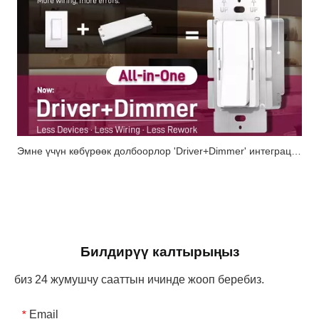
Эмне үчүн көбүрөөк долбоорлор 'Driver+Dimmer' интеграцияланган чечимдерди көздөй жылып жатышат?
Билдирүү калтырыңыз
биз 24 жумушчу сааттын ичинде жооп беребиз.
Email
*