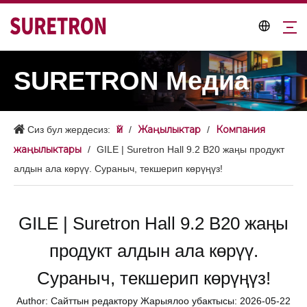
SURETRON Медиа
Үй
Жаңылыктар
Компания
Сиз бул жердесиз:
/
/
жаңылыктары
/
GILE | Suretron Hall 9.2 B20 жаңы продукт
алдын ала көрүү. Сураныч, текшерип көрүңүз!
GILE | Suretron Hall 9.2 B20 жаңы
продукт алдын ала көрүү.
Сураныч, текшерип көрүңүз!
Author: Сайттын редактору Жарыялоо убактысы: 2026-05-22