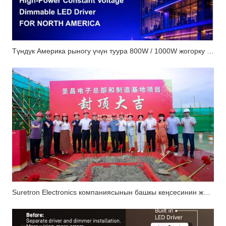
Түндүк Америка рыногу үчүн туура 800W / 1000W жогорку кубаттуулуктагы туруктуу чыңалуу өлчөмдүү LED драйверин кантип тандоо керек?
Suretron Electronics компаниясынын башкы кеңсесинин жана өндүрүштүк базанын долбоору ийгиликтүү аяктады.