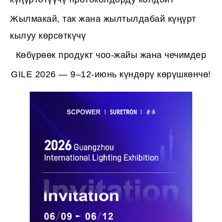
Жылмакай, так жана жылтылдабай күңүрт
кылуу көрсөткүчү
Көбүрөөк продукт чоо-жайы жана чечимдер
GILE 2026 — 9–12-июнь күндөрү көрүшкөнчө!