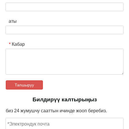
аты
Кабар
*
Тапшыруу
Билдирүү калтырыңыз
биз 24 жумушчу сааттын ичинде жооп беребиз.