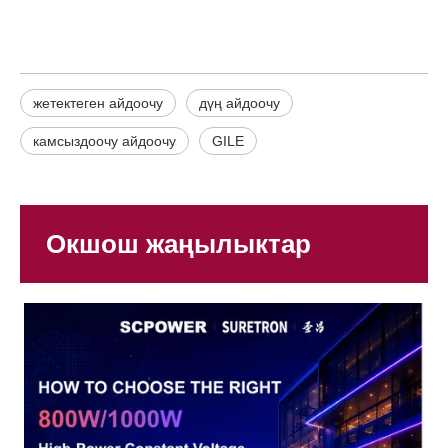
жетектеген айдоочу
дүң айдоочу
камсыздоочу айдоочу
GILE
Окшош жаңылыктар