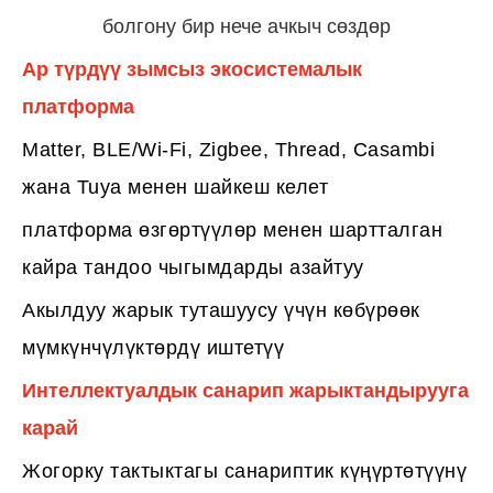
болгону бир нече ачкыч сөздөр
Ар түрдүү зымсыз экосистемалык
платформа
Matter, BLE/Wi-Fi, Zigbee, Thread, Casambi
жана Tuya менен шайкеш келет
платформа өзгөртүүлөр менен шартталган
кайра тандоо чыгымдарды азайтуу
Акылдуу жарык туташуусу үчүн көбүрөөк
мүмкүнчүлүктөрдү иштетүү
Интеллектуалдык санарип жарыктандырууга
карай
Жогорку тактыктагы санариптик күңүртөтүүнү