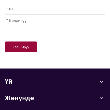
Тапшыруу
Үй
Жөнүндө