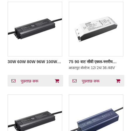
30W 60W 80W 96W 100W
75 90 वाट सीवी एकल-स्तरीय
120W 150W 200W 300W
प्रकाश स्विचिंग बिजली आपूर्ति 0.9
आउटपुट वोल्टेज:
12/ 24/ 36 /48V
500W 600W सीवी IP66 एलईडी
तक उच्च दक्षता
रोशनी के लिये स्विचिंग पावर सप्लाई
100-277V एसी
पूछताछ करू
पूछताछ करू