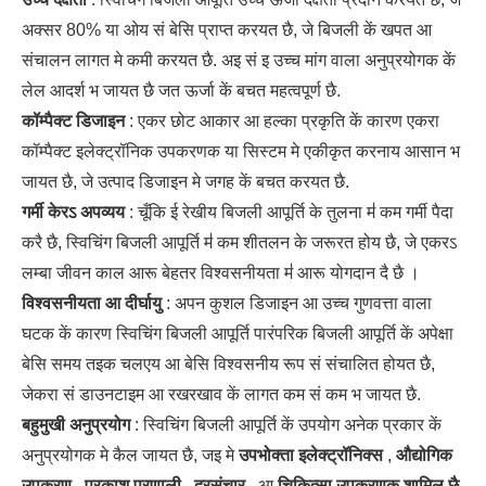
अक्सर 80% या ओय सं बेसि प्राप्त करयत छै, जे बिजली कें खपत आ
संचालन लागत मे कमी करयत छै. अइ सं इ उच्च मांग वाला अनुप्रयोगक कें
लेल आदर्श भ जायत छै जत ऊर्जा कें बचत महत्वपूर्ण छै.
कॉम्पैक्ट डिजाइन
: एकर छोट आकार आ हल्का प्रकृति कें कारण एकरा
कॉम्पैक्ट इलेक्ट्रॉनिक उपकरणक या सिस्टम मे एकीकृत करनाय आसान भ
जायत छै, जे उत्पाद डिजाइन मे जगह कें बचत करयत छै.
गर्मी केरऽ अपव्यय
: चूँकि ई रेखीय बिजली आपूर्ति के तुलना म॑ कम गर्मी पैदा
करै छै, स्विचिंग बिजली आपूर्ति म॑ कम शीतलन के जरूरत होय छै, जे एकरऽ
लम्बा जीवन काल आरू बेहतर विश्वसनीयता म॑ आरू योगदान दै छै ।
विश्वसनीयता आ दीर्घायु
: अपन कुशल डिजाइन आ उच्च गुणवत्ता वाला
घटक कें कारण स्विचिंग बिजली आपूर्ति पारंपरिक बिजली आपूर्ति कें अपेक्षा
बेसि समय तइक चलएय आ बेसि विश्वसनीय रूप सं संचालित होयत छै,
जेकरा सं डाउनटाइम आ रखरखाव कें लागत कम सं कम भ जायत छै.
बहुमुखी अनुप्रयोग
: स्विचिंग बिजली आपूर्ति कें उपयोग अनेक प्रकार कें
अनुप्रयोगक मे कैल जायत छै, जइ मे
उपभोक्ता इलेक्ट्रॉनिक्स
,
औद्योगिक
उपकरण
,
प्रकाश प्रणाली
,
दूरसंचार
, आ
चिकित्सा उपकरणक शामिल छै