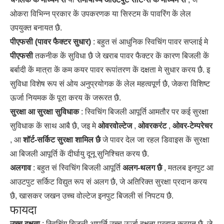
ओकरा विभिन्न प्रकार कें उपकरणक या सिस्टम कें पावरिंग कें लेल
उपयुक्त बनायत छै.
पीएफसी (पावर फैक्टर सुधार)
: बहुत सं आधुनिक स्विचिंग पावर सप्लाई मे
पीएफसी
तकनीक कें सुविधा छै जे खराब पावर फैक्टर कें कारण बिजली कें
बर्बादी कें मात्रा कें कम कयर पावर रूपांतरण कें दक्षता मे सुधार करय छै. इ
सुविधा विशेष रूप सं ओय अनुप्रयोगक कें लेल महत्वपूर्ण छै, जेकरा विशिष्ट
ऊर्जा नियमक कें पूरा करय कें जरूरत छै.
सुरक्षा आ सुरक्षा सुविधाक
: स्विचिंग बिजली आपूर्ति आमतौर पर कई सुरक्षा
सुविधाक कें साथ आबै छै, जइ मे
ओवरवोल्टेज
,
ओवरकरंट
,
ओवर-टेम्परेचर
, आ
शॉर्ट-सर्किट सुरक्षा शामिल छै
जे पावर देल जा रहल डिवाइस कें सुरक्षा
आ बिजली आपूर्ति कें दीर्घायु दूनू सुनिश्चित करय छै.
अलगाव
: बहुत सं स्विचिंग बिजली आपूर्ति
अलग-थलग छै
, मतलब इनपुट आ
आउटपुट सर्किट विद्युत रूप सं अलग छै, जे अतिरिक्त सुरक्षा प्रदान करय
छै, खासकर जखन उच्च वोल्टेज इनपुट बिजली सं निपटय छै.
फायदा
उच्च दक्षता
: स्विचिंग बिजली आपूर्ति उच्च ऊर्जा दक्षता प्रदान करयत छै, जे