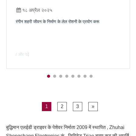
१८ अप्रैल २०२५
रंगीन शहरी जीवन के निर्माण के लेल रोशनी के प्रयोग करू
/ और पढ़ें
1
2
3
»
बुद्धिमान एलईडी ड्राइवर के पेशेवर निर्माता 2009 में स्थापित , Zhuhai
Shengchang Eleetronies कं , लिमिटेड Triae चरण कट की आपूर्ति