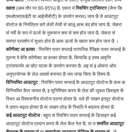
दक्षता
(आम तौर पर 80-95%) छै. एकरा म॑
स्विचिंग ट्रांजिस्टर
(जैना कि
एमओएसएफईटी या आईजीबीटी) के उपयोग करलऽ जाय छै जे आउटपुट
वोल्टेज क॑ नियंत्रित करै लेली तेजी स॑ चालू आरू बंद होय जाय छै, जेकरा
स॑ गर्मी के रूप म॑ ऊर्जा के नुकसान कम स॑ कम होय जाय छै, जेकरा स॑
समग्र प्रदर्शन म॑ सुधार होय छै आरू ऊर्जा के खपत कम होय जाय छै ।
कॉम्पैक्ट आ हल्का
: स्विचिंग पावर सप्लाई पारंपरिक रैखिक पावर सप्लाई कें
तुलना मे बेसि कॉम्पैक्ट आ हल्का होयत छै, कियाकि इ उच्च आवृत्ति
ट्रांसफार्मर आ छोट घटक कें उपयोग करयत छै. अइ सं इ ओकरा ओय
अनुप्रयोगक कें लेल आदर्श बनायत छै जत जगह चिंता कें विषय छै.
विनियमित आउटपुट
: स्विचिंग पावर सप्लाई कें आउटपुट वोल्टेज कें कस क
विनियमित कैल जायत छै, इ सुनिश्चित करय कें लेल की जुडल डिवाइस कें
स्थिर आ विश्वसनीय वोल्टेज प्राप्त होयत छै, भले ही जखन इनपुट वोल्टेज
मे उतार-चढ़ाव होयत छै या जखन लोड कें स्थिति मे बदलाव होयत छै.
कई आउटपुट वोल्टेज
: बहुत सं स्विचिंग पावर सप्लाई कें डिजाइन कई
आउटपुट वोल्टेज प्रदान करय कें लेल कैल गेल छै, या त
समर्पित आउटपुट
चैनलक कें माध्यम सं
या
समायोज्य आउटपुट सेटिंग्स कें माध्यम सं
, जे