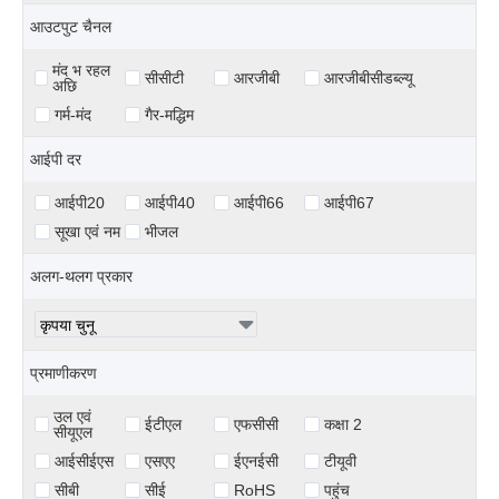
आउटपुट चैनल
मंद भ रहल
सीसीटी
आरजीबी
आरजीबीसीडब्ल्यू
अछि
गर्म-मंद
गैर-मद्धिम
आईपी ​​दर
आईपी20
आईपी40
आईपी66
आईपी67
सूखा एवं नम
भीजल
अलग-थलग प्रकार
प्रमाणीकरण
उल एवं
ईटीएल
एफसीसी
कक्षा 2
सीयूएल
आईसीईएस
एसएए
ईएनईसी
टीयूवी
सीबी
सीई
RoHS
पहुंच