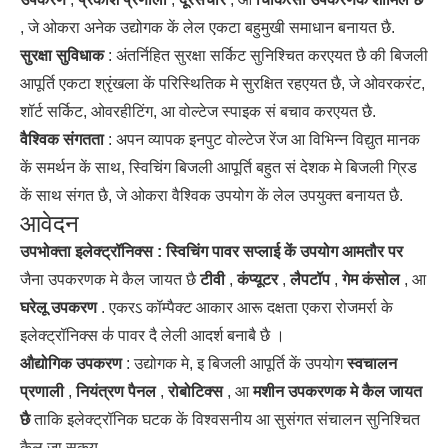
, जे ओकरा अनेक उद्योगक कें लेल एकटा बहुमुखी समाधान बनायत छै.
सुरक्षा सुविधाक
: अंतर्निहित सुरक्षा सर्किट सुनिश्चित करएयत छै की बिजली
आपूर्ति एकटा श्रृंखला कें परिस्थितिक मे सुरक्षित रहएयत छै, जे ओवरकरंट,
शॉर्ट सर्किट, ओवरहीटिंग, आ वोल्टेज स्पाइक सं बचाव करएयत छै.
वैश्विक संगतता
: अपन व्यापक इनपुट वोल्टेज रेंज आ विभिन्न विद्युत मानक
कें समर्थन कें साथ, स्विचिंग बिजली आपूर्ति बहुत सं देशक मे बिजली ग्रिड
कें साथ संगत छै, जे ओकरा वैश्विक उपयोग कें लेल उपयुक्त बनायत छै.
आवेदन
उपभोक्ता इलेक्ट्रॉनिक्स : स्विचिंग पावर सप्लाई कें उपयोग आमतौर पर
जैना उपकरणक मे कैल जायत छै
टीवी
,
कंप्यूटर
,
लैपटॉप
,
गेम कंसोल
, आ
घरेलू उपकरण
. एकरऽ कॉम्पैक्ट आकार आरू दक्षता एकरा रोजमर्रा के
इलेक्ट्रॉनिक्स क॑ पावर दै लेली आदर्श बनाबै छै ।
औद्योगिक उपकरण
: उद्योगक मे, इ बिजली आपूर्ति कें उपयोग
स्वचालन
प्रणाली
,
नियंत्रण पैनल
,
रोबोटिक्स
, आ
मशीन उपकरणक मे कैल जायत
छै
ताकि इलेक्ट्रॉनिक घटक कें विश्वसनीय आ सुसंगत संचालन सुनिश्चित
कैल जा सकय.