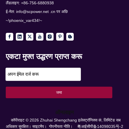
लैंडलाइन: +86-756-6880938
ई-मेल:
info@scpower.net .cn पर अछि
~!phoenix_var434!~
एकटा मुफ्त उद्धरण प्राप्त करू
जमा
ऑनलाइन
कॉपीराइट ©
2026
Zhuhai Shengchang इलेक्ट्रॉनिक्स कं, लिमिटेड सब
अधिकार सुरक्षित।
साइटमैप।
गोपनीयता नीति।
粤आईसीपी备14098035号-2