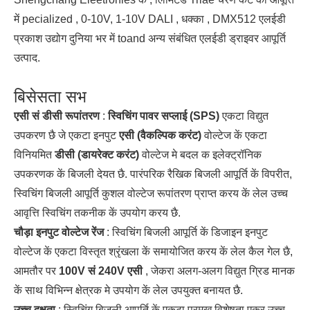
में pecialized , 0-10V, 1-10V DALI , धक्का , DMX512 एलईडी
प्रकाश उद्योग दुनिया भर में toand अन्य संबंधित एलईडी ड्राइवर आपूर्ति
उत्पाद.
बिसेसता सभ
एसी सं डीसी रूपांतरण
:
स्विचिंग पावर सप्लाई (SPS)
एकटा विद्युत
उपकरण छै जे एकटा इनपुट
एसी (वैकल्पिक करंट)
वोल्टेज कें एकटा
विनियमित
डीसी (डायरेक्ट करंट)
वोल्टेज मे बदल क इलेक्ट्रॉनिक
उपकरणक कें बिजली देयत छै. पारंपरिक रैखिक बिजली आपूर्ति कें विपरीत,
स्विचिंग बिजली आपूर्ति कुशल वोल्टेज रूपांतरण प्राप्त करय कें लेल उच्च
आवृत्ति स्विचिंग तकनीक कें उपयोग करय छै.
चौड़ा इनपुट वोल्टेज रेंज
: स्विचिंग बिजली आपूर्ति कें डिजाइन इनपुट
वोल्टेज कें एकटा विस्तृत श्रृंखला कें समायोजित करय कें लेल कैल गेल छै,
आमतौर पर
100V सं 240V एसी
, जेकरा अलग-अलग विद्युत ग्रिड मानक
कें साथ विभिन्न क्षेत्रक मे उपयोग कें लेल उपयुक्त बनायत छै.
उच्च दक्षता
: स्विचिंग बिजली आपूर्ति कें एकटा प्रमुख विशेषता एकर उच्च