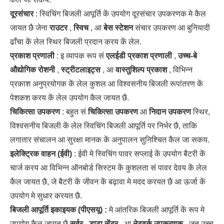
दूरसंचार
: स्विचिंग बिजली आपूर्ति कें उपयोग दूरसंचार उपकरणक मे कैल
जायत छै जेना
राउटर
,
स्विच
, आ
बेस स्टेशन
संचार उपकरण आ बुनियादी
ढाँचा कें लेल स्थिर बिजली प्रदान करय कें लेल.
प्रकाश प्रणाली
: इ व्यापक रूप सं
एलईडी प्रकाश प्रणाली
,
उच्च-बे
औद्योगिक रोशनी
,
स्ट्रीटलाइट्स
, आ
वास्तुशिल्प प्रकाश
, विभिन्न
प्रकाश अनुप्रयोगक कें लेल कुशल आ विश्वसनीय बिजली रूपांतरण कें
पेशकश करय कें लेल उपयोग कैल जायत छै.
चिकित्सा उपकरण
: बहुत सं
चिकित्सा उपकरण
आ
निदान उपकरण
स्थिर,
विश्वसनीय बिजली कें लेल स्विचिंग बिजली आपूर्ति पर निर्भर छै, ताकि
लगातार संचालन आ सुरक्षा मानक कें अनुपालन सुनिश्चित कैल जा सकय.
इलेक्ट्रिक वाहन (ईवी)
: ईवी मे स्विचिंग पावर सप्लाई कें उपयोग बैटरी कें
चार्ज करय आ विभिन्न ऑनबोर्ड सिस्टम कें कुशलता सं पावर देवय कें लेल
कैल जायत छै, जे बैटरी कें जीवन कें बढ़ावा मे मदद करयत छै आ ऊर्जा कें
उपयोग मे सुधार करयत छै.
बिजली आपूर्ति इकाइयक (पीएसयू) :
मे आंतरिक बिजली आपूर्ति कें रूप मे
उपयोग कैल जायत छै
सर्वर
,
डाटा सेंटर
, आ
नेटवर्क उपकरणक
, जत उच्च