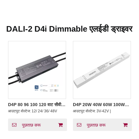
DALI-2 D4i Dimmable एलईडी ड्राइवर
D4P 80 96 100 120 वाट सीवी
D4P 20W 40W 60W 100W
पुश DALI-2 D4i ड्राइवर DALI
लगातार वर्तमान DALI-2 D4i पुश
आउटपुट वोल्टेज:
12/ 24/ 36/ 48V
आउटपुट वोल्टेज:
3V-42V |
DT8 या DT6 CCT पता मोड रंग
डिमिंग एलईडी ड्राइवर DALI
तापमान
प्रमाणपत्र के साथ, स्मार्ट प्रकाश
प्रणाली के साथ संगत
पूछताछ करू
पूछताछ करू