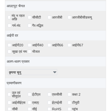
आउटपुट चैनल
मंद भ रहल
सीसीटी
आरजीबी
आरजीबीसीडब्ल्यू
अछि
गर्म-मंद
गैर-मद्धिम
आईपी ​​दर
आईपी20
आईपी40
आईपी66
आईपी67
सूखा एवं नम
भीजल
अलग-थलग प्रकार
प्रमाणीकरण
उल एवं
ईटीएल
एफसीसी
कक्षा 2
सीयूएल
आईसीईएस
एसएए
ईएनईसी
टीयूवी
सीबी
सीई
RoHS
पहुंच