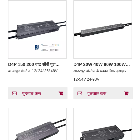
D4P 150 200 वाट सीवी पुश
D4P 20W 40W 60W 100W
DALI-2 D4i ड्राइवर ट्यूनेबल
लगातार वर्तमान 12 - 54 24-93
आउटपुट वोल्टेज:
12/ 24/ 36/ 48V |
आउटपुट वोल्टेज के धक्का डिमर ड्राइवर:
सफेद DT8 या DT6 सीसीटी पता मोड
वोल्ट DALI-2 D4i एलईडी प्रकाश
12-54V 24-93V
पूछताछ करू
पूछताछ करू