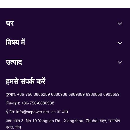
घर
विषय में
उत्पाद
हमसे संपर्क करें
दूरभाष: +86-756 3866289 6880938 6989859 6989858 6993659
लैंडलाइन: +86-756-6880938
ई-मेल:
info@scpower.net .cn पर अछि
पता: भवन 3, No.19 Yongtian Rd., Xiangzhou, Zhuhai शहर, ग्वांगडोंग
प्रांत, चीन