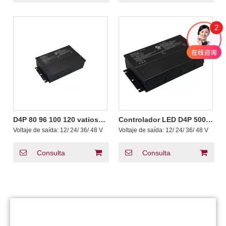
2
D4P 80 96 100 120 vatios
Controlador LED D4P 500
CV Push DALI-2 D4i LED
600 Watt CV Push DALI-2
Voltaje de saída:
12/ 24/ 36/ 48 V
Voltaje de saída:
12/ 24/ 36/ 48 V
Driver con caixa de
D4i con caixa de conexión
conexión
Consulta
Consulta