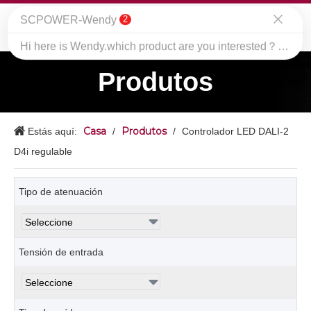
SCPOWER-Wendy
Produtos
2
Hi here is Wendy.which product are you interested？pls leave me your requirements if you are interested our products.thanks
Casa
Produtos
Estás aquí:
/
/
Controlador LED DALI-2
D4i regulable
Tipo de atenuación
Tensión de entrada