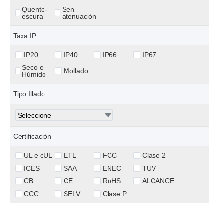
Quente-
Sen
escura
atenuación
Taxa IP
IP20
IP40
IP66
IP67
Seco e
Mollado
Húmido
Tipo Illado
Certificación
UL e cUL
ETL
FCC
Clase 2
ICES
SAA
ENEC
TUV
CB
CE
RoHS
ALCANCE
CCC
SELV
Clase P