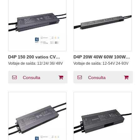
D4P 150 200 vatios CV
D4P 20W 40W 60W 100W
Push DALI-2 D4i Drivers
Corriente constante 12 - 54
Voltaje de saída:
12/ 24/ 36/ 48V
Voltaje de saída:
12-54V 24-93V
Tunable White DT8 or DT6
24-93 voltios DALI-2 D4i
CCT address mode
Push Dimmer Controlador
de luz LED
Consulta
Consulta