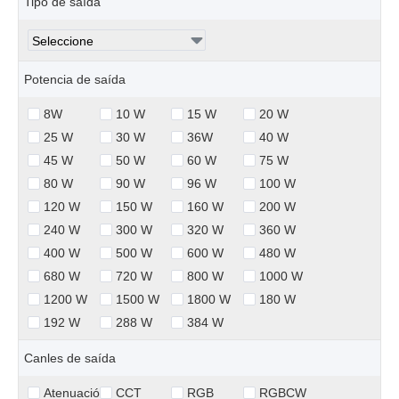
Tipo de saída
Potencia de saída
8W
10 W
15 W
20 W
25 W
30 W
36W
40 W
45 W
50 W
60 W
75 W
80 W
90 W
96 W
100 W
120 W
150 W
160 W
200 W
240 W
300 W
320 W
360 W
400 W
500 W
600 W
480 W
680 W
720 W
800 W
1000 W
1200 W
1500 W
1800 W
180 W
192 W
288 W
384 W
Canles de saída
Atenuación
CCT
RGB
RGBCW