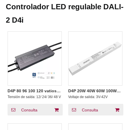
Controlador LED regulable DALI-
2 D4i
D4P 80 96 100 120 vatios
D4P 20W 40W 60W 100W
CV Push DALI-2 D4i
DALI-2 D4i Push Dimming
Tensión de saída:
12/ 24/ 36/ 48 V
Voltaje de salida:
3V-42V
Controladores DALI DT8
LED Driver con certificado
ou DT6 Modo de dirección
DALI, compatible con
CCT Temperatura de cor
sistemas de iluminación
Consulta
Consulta
inteligentes