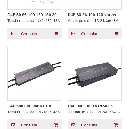
D4P 80 96 100 120 150 200
D4P 80 96 100 120 vatios
vatios CV CCT Push DALI-2
CV DALI-2 D4i Push LED
Tensión de saída:
12/ 24/ 36/ 48 V
Voltaje de saída:
12/ 24/ 36/ 48V
Controladores D4i con
Driver 12V 24V 36V 48V
caixa de conexión
Consulta
Consulta
D4P 500 600 vatios CV
D4P 800 1000 vatios CV
DALI-2 D4i Push LED Driver
DALI-2 D4i Push LED Driver
Tensión de saída:
12/ 24/ 36/ 48 V
Tensión de saída:
12/ 24/ 36/ 48 V
12 24 36 48 V DC
12 24 36 48 voltios
Consulta
Consulta