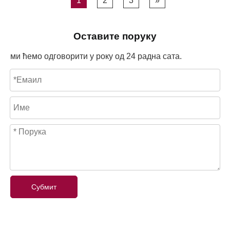
1
2
3
»
Оставите поруку
ми ћемо одговорити у року од 24 радна сата.
Субмит