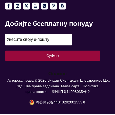
Добијте бесплатну понуду
Субмит
Онлине
Ауторска права ©
2026
Зхухаи Схенгцханг Елецтроницс Цо.,
Лтд. Сва права задржана.
Мапа сајта.
Политика
приватности.
粤ИЦП备14098035号-2
粤公网安备44040202001559号