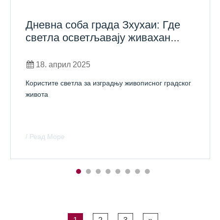
Дневна соба града Зхухаи: Где
светла осветљавају живахан
урбани стил живота
18. април 2025
Користите светла за изградњу живописног градског
живота
/ Реад Море