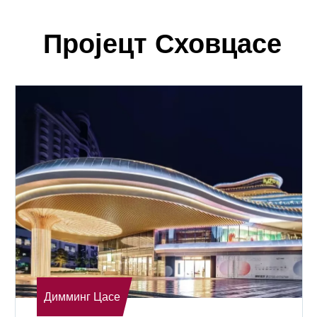
Пројецт Сховцасе
Димминг Цасе