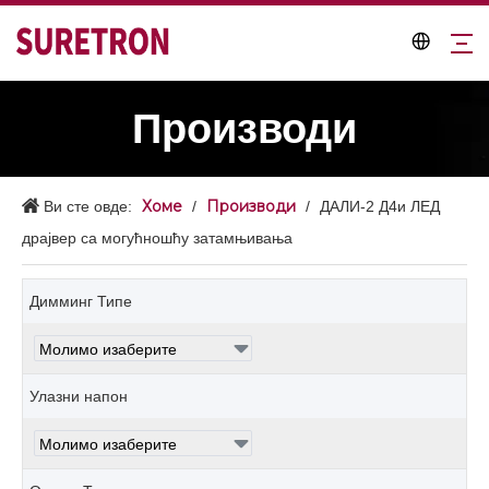
Производи
Хоме
Производи
Ви сте овде:
/
/
ДАЛИ-2 Д4и ЛЕД
драјвер са могућношћу затамњивања
Димминг Типе
Улазни напон