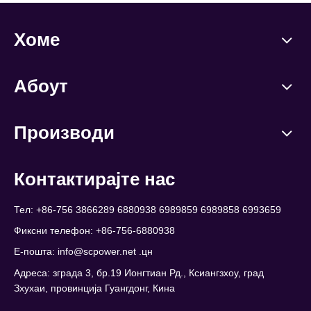
Хоме
Абоут
Производи
Контактирајте нас
Тел: +86-756 3866289 6880938 6989859 6989858 6993659
Фиксни телефон: +86-756-6880938
Е-пошта:
info@scpower.net .цн
Адреса: зграда 3, бр.19 Ионгтиан Рд., Ксиангзхоу, град
Зхухаи, провинција Гуангдонг, Кина