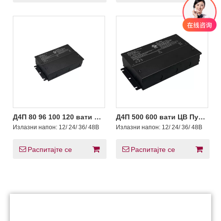
Д4П 80 96 100 120 вати ЦВ
Д4П 500 600 вати ЦВ Пусх
Пусх ДАЛИ-2 Д4и ЛЕД
ДАЛИ-2 Д4и ЛЕД драјвер
Излазни напон:
12/ 24/ 36/ 48В
Излазни напон:
12/ 24/ 36/ 48В
драјвер са разводном
са разводном кутијом
кутијом
Распитајте се
Распитајте се