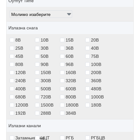
Оутпут Типе
Излазна снага
8В
10В
15В
20В
25В
30В
36В
40В
45В
50В
60В
75В
80В
90В
96В
100В
120В
150В
160В
200В
240В
300В
320В
360В
400В
500В
600В
480В
680В
720В
800В
1000В
1200В
1500В
1800В
180В
192В
288В
384В
Излазни канали
Затамњивање
ЦЦТ
РГБ
РГБЦВ