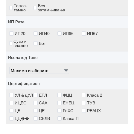
Топло-
Без
тамно
затамњивања
ИП Рате
ИП20
ИП40
ИП66
ИП67
Суво и
Вет
влажно
Исолатед Типе
Цертифицатион
УЛ & цУЛ
ЕТЛ
ФЦЦ
Класа 2
ИЦЕС
САА
ЕНЕЦ
ТУВ
ЦБ
ЦЕ
РоХС
РЕАЦХ
ЦЦ��
СЕЛВ
Класа П