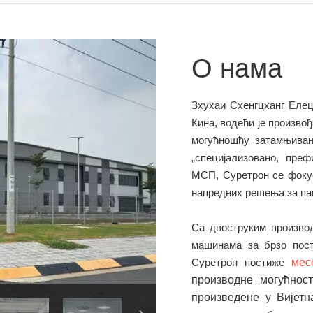
О нама
Зхухаи Схенгцханг Елецт
Кина, водећи је произво
могућношћу затамњивањ
„специјализовано, пре
МСП, Суретрон се фокус
напредних решења за п
Са двоструким произво
машинама за брзо пос
Суретрон постиже
мес
производне могућнос
произведене у Вијет