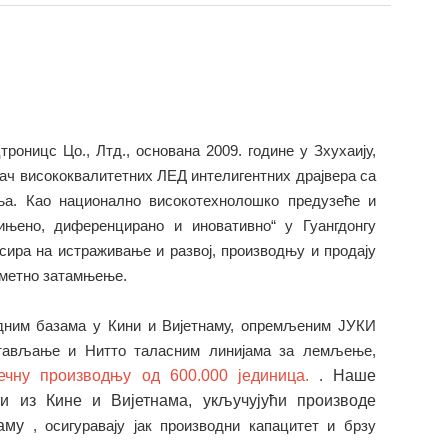
роницс Цо., Лтд., основана 2009. године у Зхухаију,
ђач висококвалитетних ЛЕД интелигентних драјвера са
а. Као национално високотехнолошко предузеће и
фињено, диференцирано и иновативно“ у Гуангдонгу
ира на истраживање и развој, производњу и продају
аметно затамњење.
дним базама у Кини и Вијетнаму, опремљеним ЈУКИ
тављање и Нитто таласним линијама за лемљење,
ечну производњу од 600.000 јединица.
.
Наше
ти из Кине и Вијетнама, укључујући производе
наму
, осигуравају јак производни капацитет и брзу