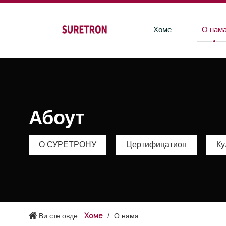
Хоме
О нам
Абоут
О СУРЕТРОНУ
Цертифицатион
Ку
Хоме
Ви сте овде:
/
О нама