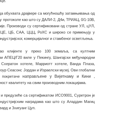
пце.
а обухвата драјвере са могућношћу затамњивања од
ју протоколе као што су ДАЛИ-2, Д4и, ТРИАЦ, 0/1-10В,
је. Производи су сертификовани од стране УЛ, цУЛ,
ЦЕ, ЦБ, САА, ЦЦЦ, РоХС и широко се примењују у
ндустријског, комерцијалног и стамбеног осветљења.
вао клијенте у преко 100 земаља, са култним
и АПЕЦ/Г20 виле у Пекингу, Шангајски међународни
, Схератон хотеле, Марриотт хотеле, Ванда Плаза,
оур Сеасонс Јордан и Израелски музеј. Ови глобални
е покретаче
направљене у Вијетнаму и Кини
,
ност квалитету на свим производним локацијама.
 и предузеће са сертификатом ИСО9001, Суретрон је
индустријским наградама као што су Аладдин Магиц
вард и Зхигуанг Цуп.