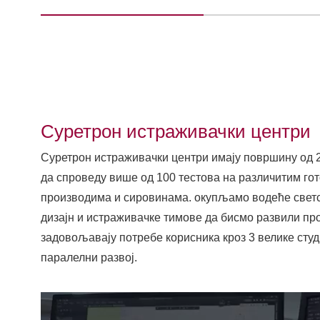
Суретрон истраживачки центри
Суретрон истраживачки центри имају површину од
да спроведу више од 100 тестова на различитим го
производима и сировинама. окупљамо водеће светс
дизајн и истраживачке тимове да бисмо развили пр
задовољавају потребе корисника кроз 3 велике студ
паралелни развој.