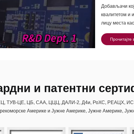
Добављачи ко
квалитетом и 
лицу места ка
Прочитајте
ардни и патентни серти
ЕЦ, ТУВ-ЦЕ, ЦБ, САА, ЦЦЦ, ДАЛИ-2, Д4и, РоХС, РЕАЦХ, ИС
прекоморске Америке и Јужне Америке, Јужне Америке, Јужне