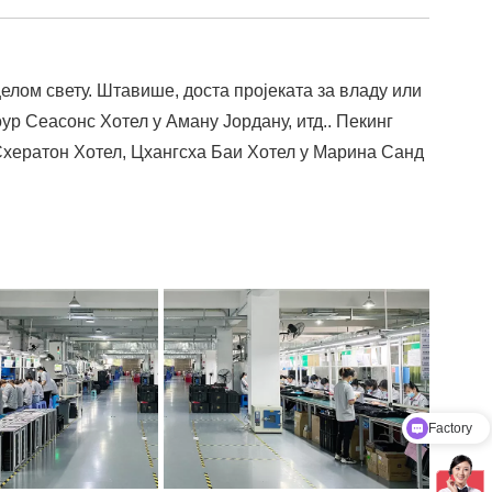
лом свету. Штавише, доста пројеката за владу или
ур Сеасонс Хотел у Аману Јордану, итд.. Пекинг
хератон Хотел, Цхангсха Баи Хотел у Марина Санд
Factory
Product Catalog