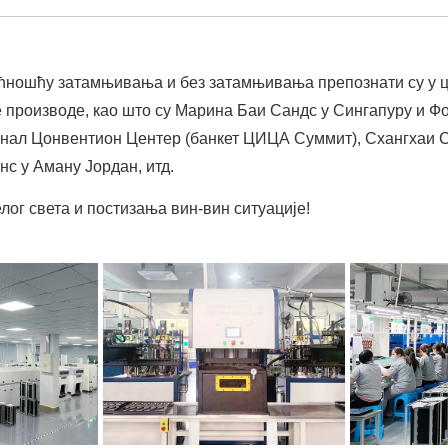
ћношћу затамњивања и без затамњивања препознати су у це
 производе, као што су Марина Баи Сандс у Сингапуру и Фо
нал Цонвентион Центер (банкет ЦИЦА Суммит), Схангхаи С
с у Аману Јордан, итд.
ог света и постизања вин-вин ситуације!