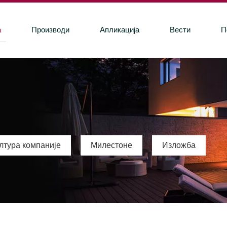
а
Производи
Апликација
Вести
П
лтура компаније
Милестоне
Изложба