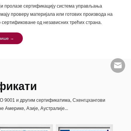
ји пролазе сертификацију система управљања
имају проверу материјала или готових производа на
о сертификоване од независних трећих страна.
 више →
info@scp
фикати
О 9001 и другим сертификатима, Схенгцхангови
 Америке, Азије, Аустралије...