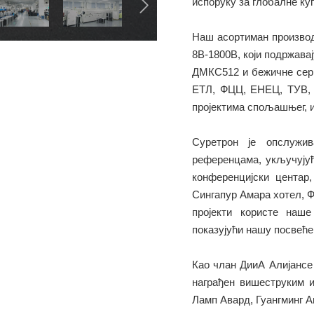
испоруку за глобалне ку
Наш асортиман производ
8В-1800В, који подржава
ДМКС512 и бежичне сери
ЕТЛ, ФЦЦ, ЕНЕЦ, ТУВ, 
пројектима спољашњег, и
Суретрон је опслужи
референцама, укључујућ
конференцијски центар
Сингапур Амара хотел, Ф
пројекти користе наш
показујући нашу посвеће
Као члан ДииА Алијансе
награђен вишеструким 
Ламп Авард, Гуангминг А