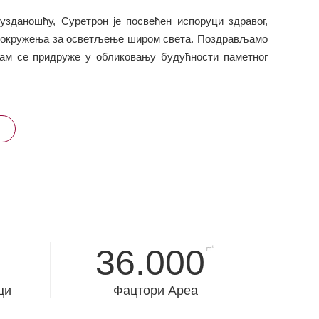
узданошћу, Суретрон је посвећен испоруци здравог,
г окружења за осветљење широм света. Поздрављамо
нам се придруже у обликовању будућности паметног
㎡
36.000
ци
Фацтори Ареа