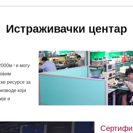
Истраживачки центар
 2000м
и могу
2
товим
ке ресурсе за
оизводе који
ије и
Сертифи