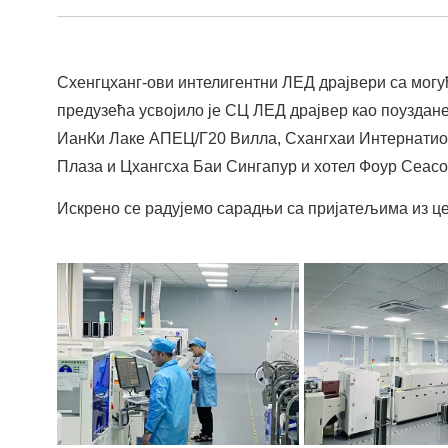
Схенгцханг-ови интелигентни ЛЕД драјвери са могу
предузећа усвојило је СЦ ЛЕД драјвер као поуздане
ИанКи Лаке АПЕЦ/Г20 Вилла, Схангхаи Интернатио
Плаза и Цхангсха Баи Сингапур и хотел Фоур Сеасон
Искрено се радујемо сарадњи са пријатељима из цел