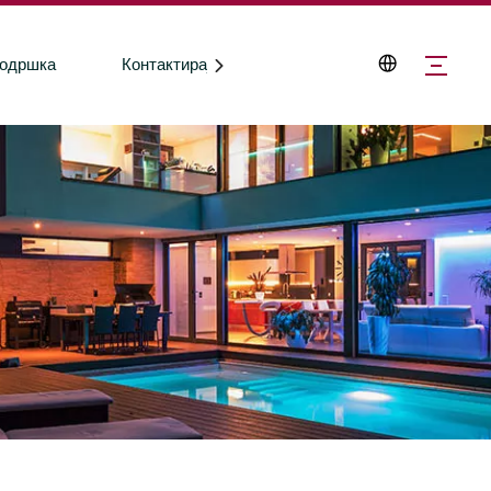
одршка
Контактирајте нас