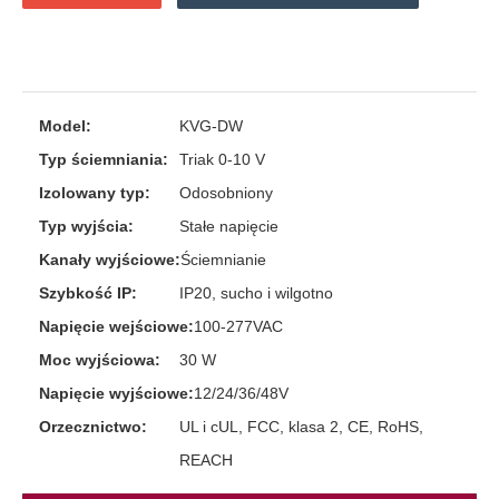
Model:
KVG-DW
Typ ściemniania:
Triak 0-10 V
Izolowany typ:
Odosobniony
Typ wyjścia:
Stałe napięcie
Kanały wyjściowe:
Ściemnianie
Szybkość IP:
IP20, sucho i wilgotno
Napięcie wejściowe:
100-277VAC
Moc wyjściowa:
30 W
Napięcie wyjściowe:
12/24/36/48V
Orzecznictwo:
UL i cUL, FCC, klasa 2, CE, RoHS,
REACH