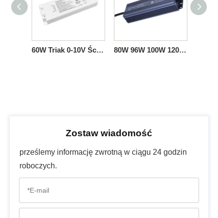
60W Triak 0-10V Ściemnialny sterownik LED CV 12 24 36 48 V
80W 96W 100W 120W Triak 0-10V ściemnialny sterownik LED CV 12vdc 24vdc 36vdc 48vdc 100v 120-277v wejście
Zostaw wiadomość
prześlemy informację zwrotną w ciągu 24 godzin
roboczych.