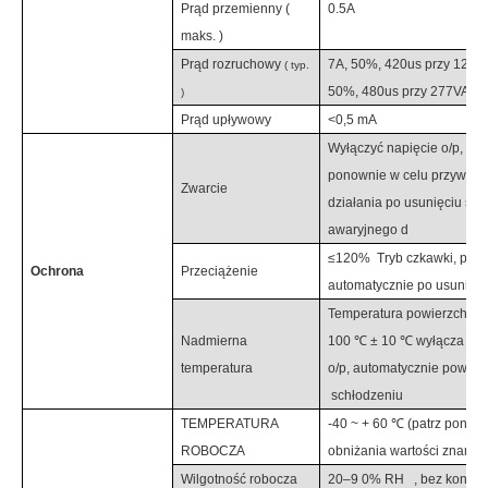
Prąd przemienny
(
0.5
A
maks.
)
Prąd rozruchowy
7A, 50%, 420us przy 120V
(
typ.
50%, 480us przy 277VAC
)
Prąd upływowy
<0,5 mA
Wyłączyć
napięcie o/p,
,
wł
ponownie w celu przywróc
Zwarcie
działania po
usunięciu sta
awaryjnego
d
≤120%
Tryb czkawki, prz
Ochrona
Przeciążenie
automatycznie po usunięciu
Temperatura powierzchni 
Nadmierna
100 ℃ ± 10 ℃ wyłącza nap
temperatura
o/p, automatycznie powrac
schłodzeniu
TEMPERATURA
-40 ~ +
6
0 ℃ (patrz poniże
ROBOCZA
obniżania wartości znami
Wilgotność robocza
20–9
0
% RH
, bez konden