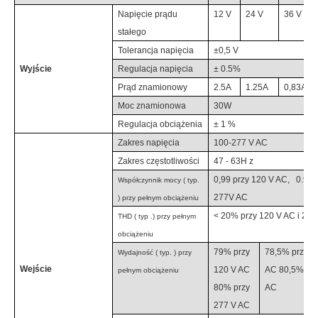
Napięcie prądu
12 V
24 V
36 V
stałego
Tolerancja napięcia
±0,5 V
Wyjście
Regulacja napięcia
±
0.5
%
Prąd znamionowy
2.5
A
1.25
A
0,83A
Moc znamionowa
30
W
Regulacja obciążenia
±
1
%
Zakres napięcia
100-277
V AC
Zakres częstotliwości
47 - 63H
z
0,99 przy 120 V AC,
0.9
5 
Współczynnik mocy
(
typ.
2
77
V AC
) przy pełnym obciążeniu
<
20
%
przy 120 V AC i 277
THD (
typ
.) przy pełnym
obciążeniu
79
%
przy
78,5% przy 1
Wydajność
(
typ.
) przy
Wejście
120 V AC
AC 80,5% prz
pełnym obciążeniu
80% przy
AC
277 V AC