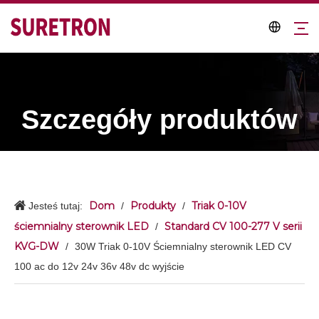
Szczegóły produktów
Dom
Produkty
Triak 0-10V
Jesteś tutaj:
/
/
ściemnialny sterownik LED
Standard CV 100-277 V serii
/
KVG-DW
/
30W Triak 0-10V Ściemnialny sterownik LED CV
100 ac do 12v 24v 36v 48v dc wyjście