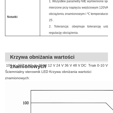
1.
Wszystkie parametry NIE wymienione specja
mierzone przy
napięciu wejściowym 120VAC,
obciążeniu znamionowym i
℃
temperaturze
ot
Notatki
25
.
2.
Tolerancja: obejmuje tolerancję usta
regulację obciążenia.
Krzywa obniżania wartości
100 V -277 V AC do 30 W 12 V 24 V 36 V 48 V DC
Triak 0-10 V
znamionowych
Ściemnialny sterownik LED Krzywa obniżania wartości
znamionowych: