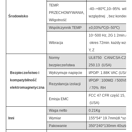
TEMP.
-40–+80℃,10–95%
wilgot
PRZECHOWYWANIA,
Środowisko
względnej
, bez kondensac
Wilgotność
Współczynnik TEMP
±0,03%/℃(0–50℃)
10~500 Hz,
2
G 1
2
min./1 cy
Wibracja
okres
72
min. każdy wzdłuż
Y, Z
Normy
UL8750
CAN/CSA-C22.2 
bezpieczeństwa
250.13
(USA)
Bezpieczeństwo i
Wytrzymuje napięcie
I/PO/P:
1.88
K
VAC
(USA)
kompatybilność
I/PO/P
:
100MΩ
/
500VDC
Rezystancja izolacji
elektromagnetyczna
/
70%
RH
FCC 47 CFR część 15, po
Emisja EMC
(USA)
Waga netto
0.21
Kg
Inni
Wymiar
155*54*
19.7
mm(dł.*szer.*
Pakowanie
350*240*130mm 40szt/