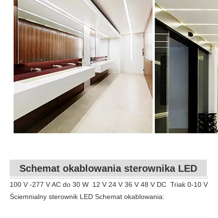
Schemat okablowania sterownika LED
100 V -277 V AC do
30 W
12 V 24 V 36 V 48 V DC
Triak 0-10 V
Ściemnialny sterownik LED Schemat okablowania: