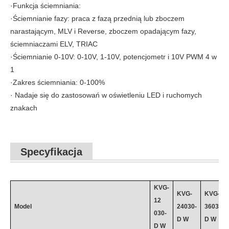
·Funkcja ściemniania:
·Ściemnianie fazy: praca z fazą przednią lub zboczem
narastającym, MLV i Reverse, zboczem opadającym fazy,
ściemniaczami ELV, TRIAC
·Ściemnianie 0-10V: 0-10V, 1-10V, potencjometr i 10V PWM 4 w
1
·Zakres ściemniania: 0-100%
· Nadaje się do zastosowań w oświetleniu LED i ruchomych
znakach
Specyfikacja
KVG-
KVG-
KVG-
12
Model
24030
-
36030
-
030
-
D
W
D
W
D
W