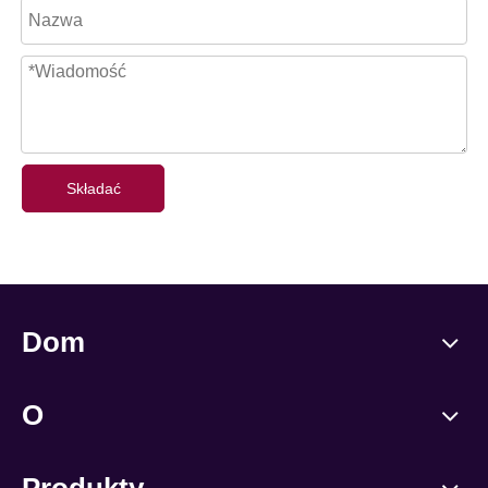
Składać
Dom
O