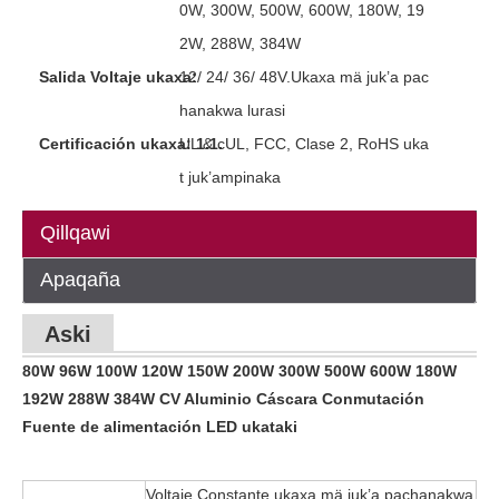
0W, 300W, 500W, 600W, 180W, 19
2W, 288W, 384W
Salida Voltaje ukaxa:
12/ 24/ 36/ 48V.Ukaxa mä juk’a pac
hanakwa lurasi
Certificación ukaxa: 1.1.
UL & cUL, FCC, Clase 2, RoHS uka
t juk’ampinaka
Qillqawi
Apaqaña
Aski
80W 96W 100W 120W 150W 200W 300W 500W 600W 180W
192W 288W 384W CV Aluminio Cáscara Conmutación
Fuente de alimentación LED ukataki
Voltaje Constante ukaxa mä juk’a pachanakwa