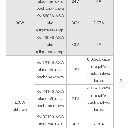
ukax mä juk’a
24V
4A
pachanakanwa
KV-36096-ASW
96W
uka
36V
2.67A
qillqatanakampi
KV-48096-ASW
uka
48V
2A
qillqatanakampi
8.33A.Ukaxa
KV-12100-ASW
mä juk’a
ukax mä juk’a
12V
pachanakwa
pachanakanwa
lurasi
230*
uk
4.16A.Ukaxa
KV-24100-ASW
mä juk’a
ukax mä juk’a
24V
100W
pachanakwa
pachanakanwa
ukhawa
lurasi
KV-36100-ASW
ukax mä juk’a
36V
2.78A