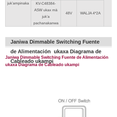
juk’ampinaka
u
KV-C48384-
ASW ukax mä
48V
WALJA 4*2A
juk’a
pachanakanwa
Janiwa Dimmable Switching Fuente
de Alimentación
ukaxa Diagrama de
Janiwa Dimmable Switching Fuente de Alimentación
Cableado ukampi
ukaxa Diagrama de Cableado ukampi