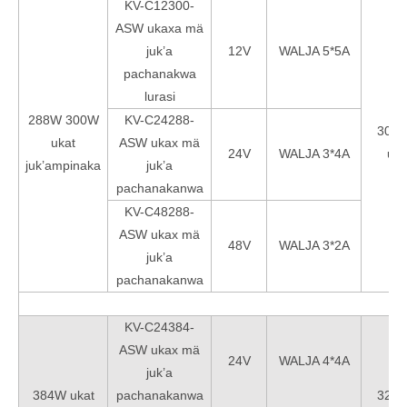
KV-C12300-
ASW ukaxa mä
juk’a
12V
WALJA 5*5A
pachanakwa
lurasi
288W 300W
KV-C24288-
301*
ukat
ASW ukax mä
24V
WALJA 3*4A
uk
juk’ampinaka
juk’a
pachanakanwa
KV-C48288-
ASW ukax mä
48V
WALJA 3*2A
juk’a
pachanakanwa
KV-C24384-
ASW ukax mä
24V
WALJA 4*4A
juk’a
384W ukat
pachanakanwa
322*