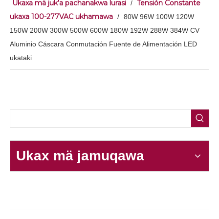
Ukaxa mä juk’a pachanakwa lurasi
Tensión Constante
/
ukaxa 100-277VAC ukhamawa
/
80W 96W 100W 120W
150W 200W 300W 500W 600W 180W 192W 288W 384W CV
Aluminio Cáscara Conmutación Fuente de Alimentación LED
ukataki
Ukax mä jamuqawa