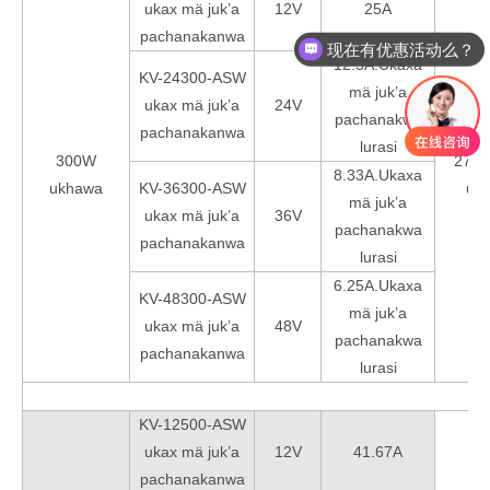
ukax mä juk’a
12V
25A
pachanakanwa
现在有优惠活动么？
12.5A.Ukaxa
KV-24300-ASW
mä juk’a
ukax mä juk’a
24V
pachanakwa
pachanakanwa
lurasi
300W
276*
8.33A.Ukaxa
ukhawa
KV-36300-ASW
uk
mä juk’a
ukax mä juk’a
36V
pachanakwa
pachanakanwa
lurasi
6.25A.Ukaxa
KV-48300-ASW
mä juk’a
ukax mä juk’a
48V
pachanakwa
pachanakanwa
lurasi
KV-12500-ASW
ukax mä juk’a
12V
41.67A
pachanakanwa