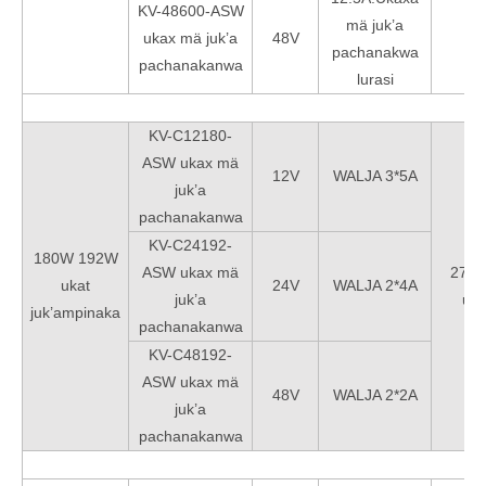
KV-48600-ASW
mä juk’a
ukax mä juk’a
48V
pachanakwa
pachanakanwa
lurasi
KV-C12180-
ASW ukax mä
12V
WALJA 3*5A
juk’a
pachanakanwa
KV-C24192-
180W 192W
ASW ukax mä
276*
ukat
24V
WALJA 2*4A
juk’a
uk
juk’ampinaka
pachanakanwa
KV-C48192-
ASW ukax mä
48V
WALJA 2*2A
juk’a
pachanakanwa