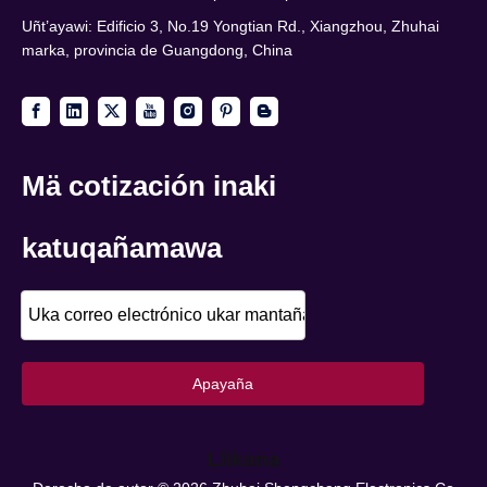
Uñt’ayawi: Edificio 3, No.19 Yongtian Rd., Xiangzhou, Zhuhai
marka, provincia de Guangdong, China
Mä cotización inaki
katuqañamawa
Apayaña
Llikana