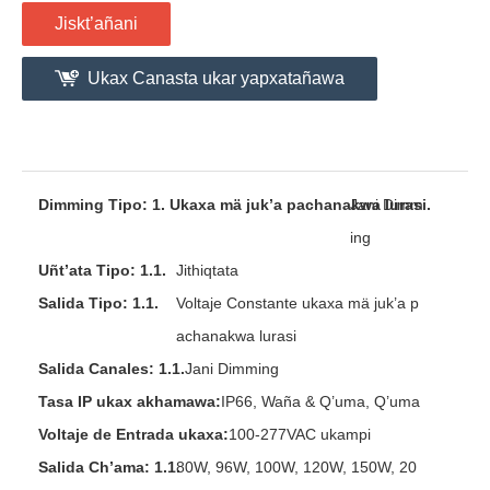
Jiskt’añani
Ukax Canasta ukar yapxatañawa
Dimming Tipo: 1. Ukaxa mä juk’a pachanakwa lurasi.
Jani Dimm
ing
Uñt’ata Tipo: 1.1.
Jithiqtata
Salida Tipo: 1.1.
Voltaje Constante ukaxa mä juk’a p
achanakwa lurasi
Salida Canales: 1.1.
Jani Dimming
Tasa IP ukax akhamawa:
IP66, Waña & Q’uma, Q’uma
Voltaje de Entrada ukaxa:
100-277VAC ukampi
Salida Ch’ama: 1.1.
80W, 96W, 100W, 120W, 150W, 20