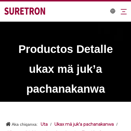
Productos Detalle
ukax mä juk’a
pachanakanwa
Uta
Ukax mä juk’a pachanakanwa
Aka chiqanxa:
/
/