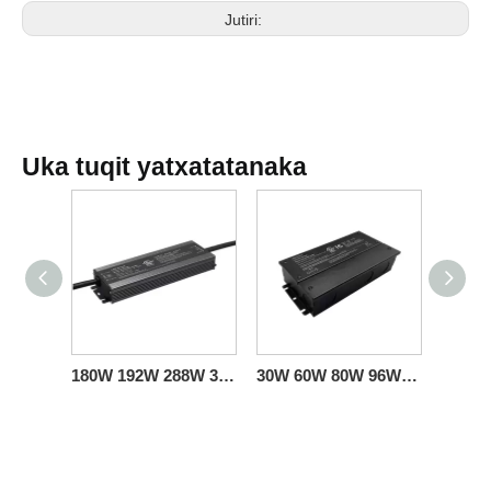
Jutiri:
Uka tuqit yatxatatanaka
180W 192W 288W 300W CV Clase 2 IP66 LED Conductor Jisk’a Conmutación Fuente de Alimentación RoHS Listado
30W 60W 80W 96W 100W 120W 150W 200W 300W 500W 600W CV Hierro Incorporado Caja de Junción Conductor Conmutación Fuente de Alimentación 5-Y Garantía