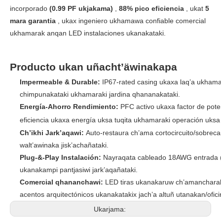
incorporado
(0.99 PF ukjakama)
,
88% pico eficiencia
, ukat
5
mara garantia
, ukax ingeniero ukhamawa confiable comercial
ukhamarak anqan LED instalaciones ukanakataki.
Producto ukan uñacht’äwinakapa
Impermeable & Durable:
IP67-rated casing ukaxa laq’a ukham
chimpunakataki ukhamaraki jardina qhananakataki.
Energía-Ahorro Rendimiento:
PFC activo ukaxa factor de po
eficiencia ukaxa energía uksa tuqita ukhamaraki operación uksa t
Ch’ikhi Jark’aqawi:
Auto-restaura ch’ama cortocircuito/sobreca
walt’awinaka jisk’achañataki.
Plug-&-Play Instalación:
Nayraqata cableado 18AWG entrada (L
ukanakampi pantjasiwi jark’aqañataki.
Comercial qhananchawi:
LED tiras ukanakaruw ch’amancharak
acentos arquitectónicos ukanakatakix jach’a altuñ utanakan/ofic
Ukarjama: