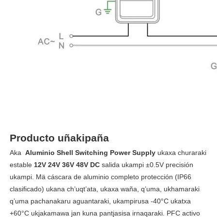
Producto uñakipaña
Aka
Aluminio Shell Switching Power Supply
ukaxa churaraki
estable
12V 24V 36V 48V DC
salida ukampi ±0.5V precisión
ukampi. Mä cáscara de aluminio completo protección (IP66
clasificado) ukana ch’uqt’ata, ukaxa waña, q’uma, ukhamaraki
q’uma pachanakaru aguantaraki, ukampirusa -40°C ukatxa
+60°C ukjakamawa jan kuna pantjasisa irnaqaraki. PFC activo