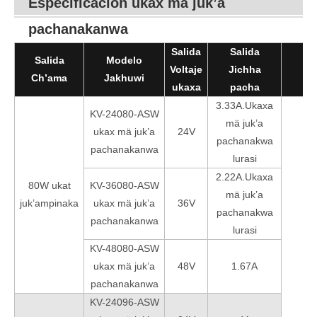
Especificación ukax mä juk’a
pachanakanwa
Salida
Salida
Salida
Modelo
Voltaje
Jichha
U
Ch’ama
Jakhuwi
ukaxa
pacha
3.33A.Ukaxa
KV-24080-ASW
mä juk’a
ukax mä juk’a
24V
pachanakwa
pachanakanwa
lurasi
2.22A.Ukaxa
80W ukat
KV-36080-ASW
mä juk’a
juk’ampinaka
ukax mä juk’a
36V
pachanakwa
pachanakanwa
lurasi
KV-48080-ASW
ukax mä juk’a
48V
1.67A
pachanakanwa
KV-24096-ASW