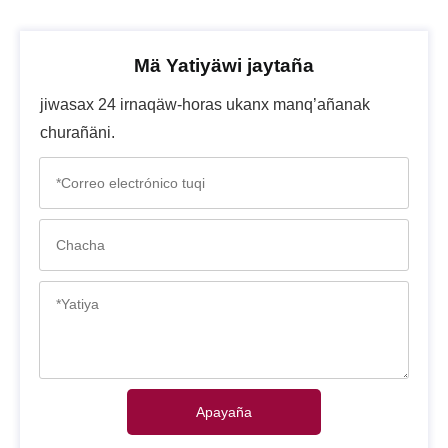
Mä Yatiyäwi jaytaña
jiwasax 24 irnaqäw-horas ukanx manq’añanak
churañäni.
Apayaña