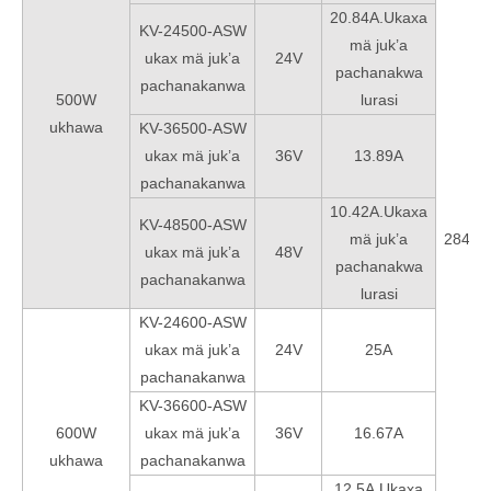
20.84A.Ukaxa
KV-24500-ASW
mä juk’a
ukax mä juk’a
24V
pachanakwa
pachanakanwa
500W
lurasi
ukhawa
KV-36500-ASW
ukax mä juk’a
36V
13.89A
pachanakanwa
10.42A.Ukaxa
KV-48500-ASW
mä juk’a
284*1
ukax mä juk’a
48V
pachanakwa
u
pachanakanwa
lurasi
KV-24600-ASW
ukax mä juk’a
24V
25A
pachanakanwa
KV-36600-ASW
600W
ukax mä juk’a
36V
16.67A
ukhawa
pachanakanwa
12.5A.Ukaxa