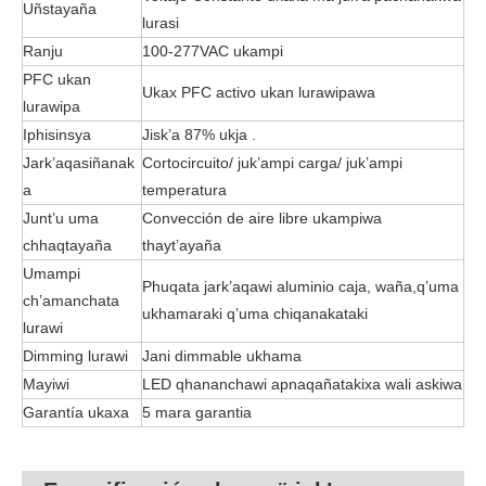
Uñstayaña
lurasi
Ranju
100-277VAC ukampi
PFC ukan
Ukax PFC activo ukan lurawipawa
lurawipa
Iphisinsya
Jisk’a 87% ukja .
Jark’aqasiñanak
Cortocircuito/ juk’ampi carga/ juk’ampi
a
temperatura
Junt’u uma
Convección de aire libre ukampiwa
chhaqtayaña
thayt’ayaña
Umampi
Phuqata jark’aqawi aluminio caja, waña,q’uma
ch’amanchata
ukhamaraki q’uma chiqanakataki
lurawi
Dimming lurawi
Jani dimmable ukhama
Mayiwi
LED qhananchawi apnaqañatakixa wali askiwa
Garantía ukaxa
5 mara garantia