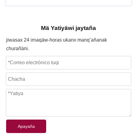
Mä Yatiyäwi jaytaña
jiwasax 24 irnaqäw-horas ukanx manq’añanak
churañäni.
Apayaña