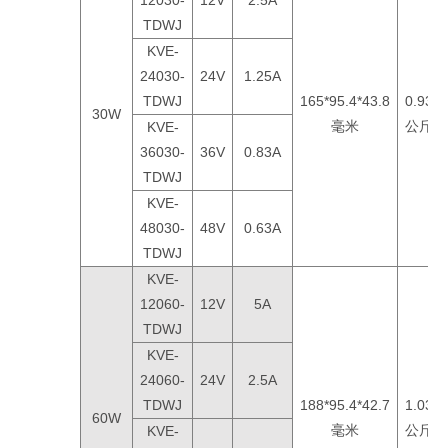
12030-
12V
2.5A
TDWJ
KVE-
24030-
24V
1.25A
TDWJ
165*95.4*43.8
0.93
30W
毫米
公斤
KVE-
36030-
36V
0.83A
TDWJ
KVE-
48030-
48V
0.63A
TDWJ
KVE-
12060-
12V
5A
TDWJ
KVE-
24060-
24V
2.5A
TDWJ
188*95.4*42.7
1.03
60W
毫米
公斤
KVE-