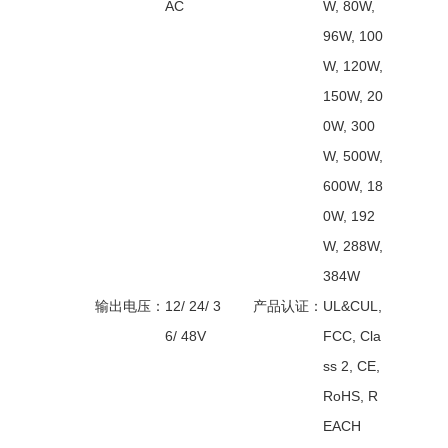
AC
W, 80W,
96W, 100
W, 120W,
150W, 20
0W, 300
W, 500W,
600W, 18
0W, 192
W, 288W,
384W
输出电压：
12/ 24/ 3
产品认证：
UL&CUL,
6/ 48V
FCC, Cla
ss 2, CE,
RoHS, R
EACH