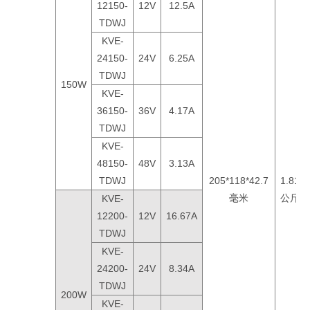
12150-
12V
12.5A
TDWJ
KVE-
24150-
24V
6.25A
TDWJ
150W
KVE-
36150-
36V
4.17A
TDWJ
KVE-
48150-
48V
3.13A
TDWJ
205*118*42.7
1.81
毫米
公斤
KVE-
12200-
12V
16.67A
TDWJ
KVE-
24200-
24V
8.34A
TDWJ
200W
KVE-