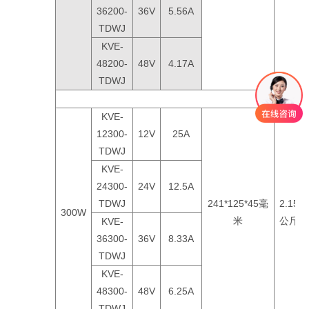
36200-
36V
5.56A
TDWJ
KVE-
48200-
48V
4.17A
TDWJ
KVE-
12300-
12V
25A
TDWJ
KVE-
24300-
24V
12.5A
TDWJ
241*125*45毫
2.15
300W
米
公斤
KVE-
36300-
36V
8.33A
TDWJ
KVE-
48300-
48V
6.25A
TDWJ