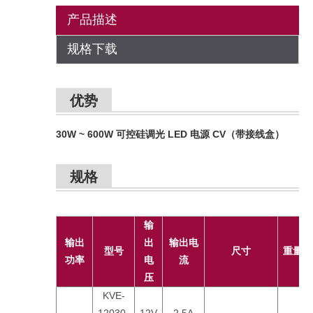
产品描述
规格下载
优势
30W ~ 600W 可控硅调光 LED 电源 CV（带接线盒）
规格
输
输出
出
输出电
型号
尺寸
重量
功率
电
流
压
KVE-