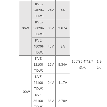
KVE-
24096-
24V
4A
TDWJ
KVE-
96W
36096-
36V
2.67A
TDWJ
KVE-
48096-
48V
2A
TDWJ
KVE-
188*95.4*42.7
1.26
12100-
12V
8.34A
毫米
公斤
TDWJ
KVE-
24100-
24V
4.17A
TDWJ
100W
KVE-
36100-
36V
2.78A
TDWJ