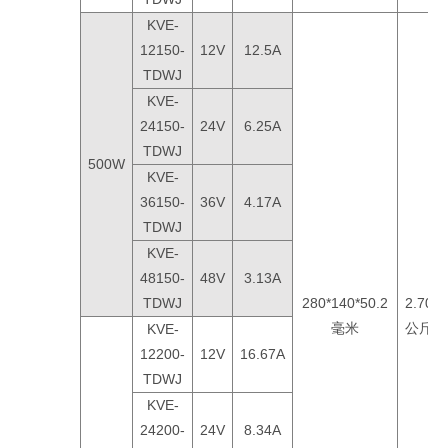
KVE-
12150-
12V
12.5A
TDWJ
KVE-
24150-
24V
6.25A
TDWJ
500W
KVE-
36150-
36V
4.17A
TDWJ
KVE-
48150-
48V
3.13A
TDWJ
280*140*50.2
2.70
毫米
公斤
KVE-
12200-
12V
16.67A
TDWJ
KVE-
24200-
24V
8.34A