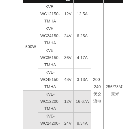
KVE-
WC12150-
12V
12.5A
TMHA
KVE-
WC24150-
24V
6.25A
TMHA
500W
KVE-
WC36150-
36V
4.17A
TMHA
KVE-
WC48150-
48V
3.13A
200-
TMHA
240
256*78*47
伏交
毫米
KVE-
流电
WC12200-
12V
16.67A
TMHA
KVE-
WC24200-
24V
8.34A