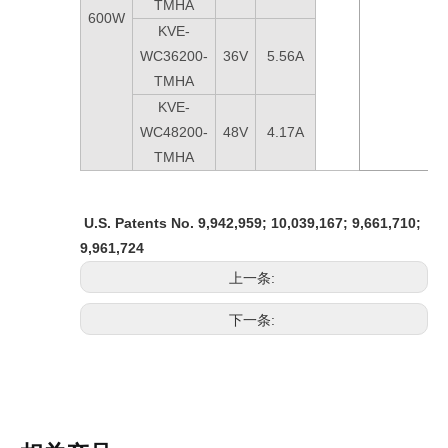
TMHA
600W
KVE-
WC36200-
36V
5.56A
TMHA
KVE-
WC48200-
48V
4.17A
TMHA
U.S. Patents No. 9,942,959; 10,039,167; 9,661,710;
9,961,724
上一条:
下一条: