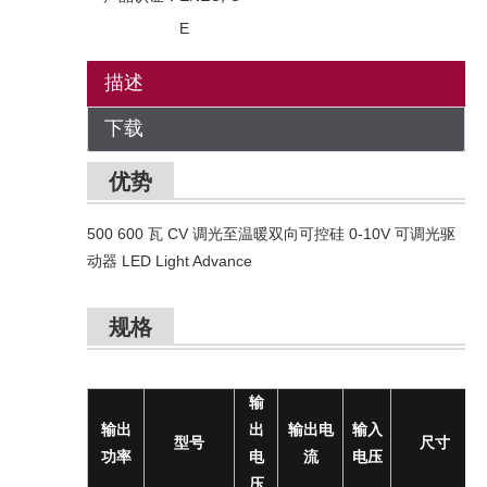
E
描述
下载
优势
500 600 瓦 CV 调光至温暖双向可控硅 0-10V 可调光驱
动器 LED Light Advance
规格
输
输出
出
输出电
输入
型号
尺寸
功率
电
流
电压
压