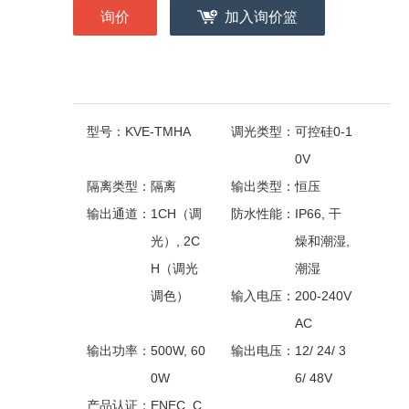
询价
加入询价篮
型号：
KVE-TMHA
调光类型：
可控硅0-1
0V
隔离类型：
隔离
输出类型：
恒压
输出通道：
1CH（调
防水性能：
IP66, 干
光）, 2C
燥和潮湿,
H（调光
潮湿
调色）
输入电压：
200-240V
AC
输出功率：
500W, 60
输出电压：
12/ 24/ 3
0W
6/ 48V
产品认证：
ENEC, C