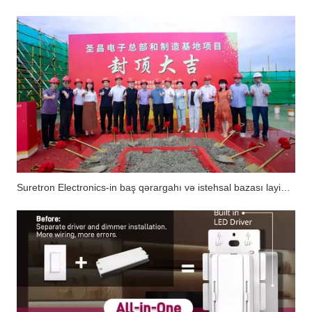
Suretron Electronics-in baş qərargahı və istehsal bazası layihəsinin əsas strukturu uğurla tamamlandı.