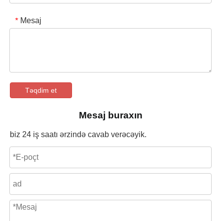
Mesaj
*
Təqdim et
Mesaj buraxın
biz 24 iş saatı ərzində cavab verəcəyik.