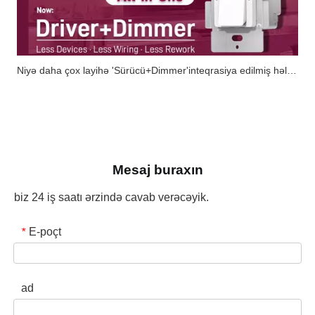
Niyə daha çox layihə 'Sürücü+Dimmer'inteqrasiya edilmiş həllərinə doğru irəliləyir?
Mesaj buraxın
biz 24 iş saatı ərzində cavab verəcəyik.
E-poçt
*
ad