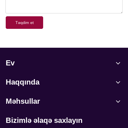
Təqdim et
Ev
Haqqında
Məhsullar
Bizimlə əlaqə saxlayın