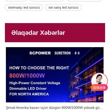
istehsalçı led sürücü
isti satış led sürücü
Əlaqədar Xəbərlər
Şimali Amerika bazarı üçün düzgün 800W/1000W yüksək güclü sabit gərginlik sönə bilən LED sürücüsünü necə seçmək olar?