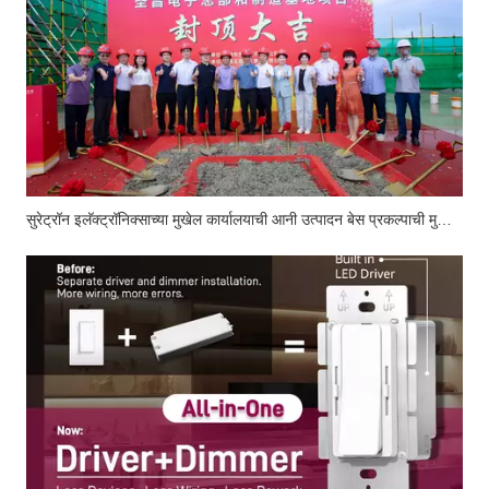
सुरेट्रॉन इलॅक्ट्रॉनिक्साच्या मुखेल कार्यालयाची आनी उत्पादन बेस प्रकल्पाची मुखेल रचणूक येसस्वीपणान पुराय जाल्या.