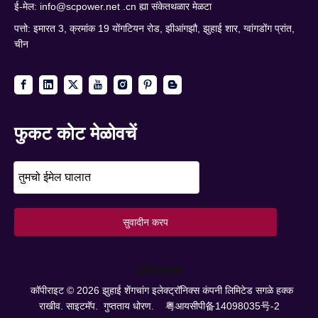
ई-मेल:
info@scpower.net .cn ह्या संकेतथळार मेळटा
पत्तो: इमारत 3, क्रमांक 19 योंगटियन रोड, झीआंगझौ, झुहाई शार, ग्वांगडोंग प्रांत,
चीन
फुकट कोट मेळोवचें
सुवादीन करप
ऑनलायन
कॉपीराइट ©
2026
झुहाई शेंगचांग इलेक्ट्रॉनिक्स कंपनी लिमिटेड सगळे हक्क
राखीव.
साइटमॅप.
गुप्तताय धोरण.
粤आयसीपी备14098035号-2