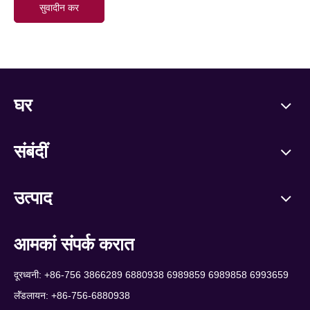
सुवादीन कर
घर
संबंदीं
उत्पाद
आमकां संपर्क करात
दूरध्वनी: +86-756 3866289 6880938 6989859 6989858 6993659
लॅंडलायन: +86-756-6880938