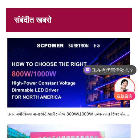
संबंदीत खबरो
现在有优惠活动么？
可以介绍下你们的产品么？
उत्तर अमेरिकेच्या बाजारपेठे खातीर योग्य 800W/1000W उच्च-शक्त स्थिर वोल्टेज डिम करपाक येवपी एलईडी ड्रायव्हर कसो निवडचो?