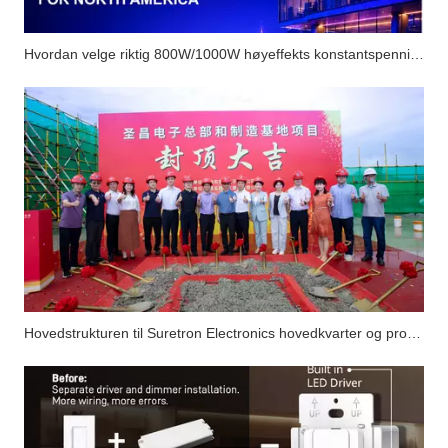
Hvordan velge riktig 800W/1000W høyeffekts konstantspenningsdimbar LED-driver for det nordamerikanske markedet?
Hovedstrukturen til Suretron Electronics hovedkvarter og produksjonsbaseprosjekt er fullført.