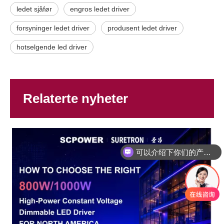
ledet sjåfør
engros ledet driver
forsyninger ledet driver
produsent ledet driver
hotselgende led driver
Relaterte nyheter
可以介绍下你们的产品么？