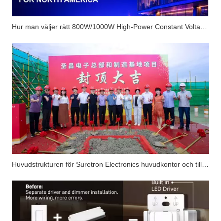
Hur man väljer rätt 800W/1000W High-Power Constant Voltage dimbar LED-drivrutin för den nordamerikanska marknaden?
Huvudstrukturen för Suretron Electronics huvudkontor och tillverkningsbasprojekt har slutförts framgångsrikt.