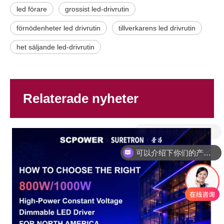
led förare
grossist led-drivrutin
förnödenheter led drivrutin
tillverkarens led drivrutin
het säljande led-drivrutin
Relaterade nyheter
可以介绍下你们的产品么？