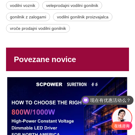
vodilni voznik
veleprodajni vodilni gonilnik
gonilnik z zalogami
vodilni gonilnik proizvajalca
vroče prodajni vodilni gonilnik
Povezane novice
现在有优惠活动么？