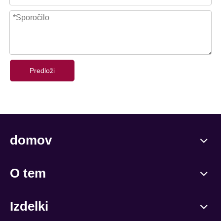
Predloži
domov
O tem
Izdelki