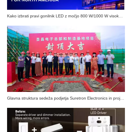
Kako izbrati pravi gonilnik LED z močjo 800 W/1000 W visoke moči s konstantno napetostjo in možnostjo zatemnitve za severnoameriški trg?
Glavna struktura sedeža podjetja Suretron Electronics in projekt proizvodne baze je bil uspešno zaključen.