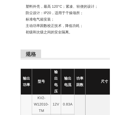
塑料外壳，最高 120°C；紧凑、轻便的设计；
防尘设计：IP20，适用于干燥场所；
标准电气箱安装；
主动功率因数校正技术，降低功耗；
初级和次级之间的安全隔离。
规格
输
输出
出
输出
功率
型号
尺寸
功率
电
电流
因数
压
KV2-
W12010-
12V
0.83A
TM